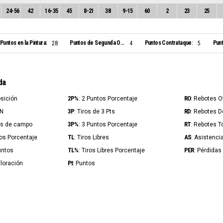
24
-
56
42
16
-
35
45
8
-
21
38
9
-
15
60
2
23
25
Puntos en la Pintura:
Puntos de Segunda Oportunidad:
Puntos Contrataque:
Punt
28
4
5
da
2P%
RO
osición
: 2 Puntos Porcentaje
: Rebotes 
3P
RD
IN
: Tiros de 3 Pts
: Rebotes 
3P%
RT
ros de campo
: 3 Puntos Porcentaje
: Rebotes T
TL
AS
ros Porcentaje
: Tiros Libres
: Asistenci
TL%
PER
untos
: Tiros Libres Porcentaje
: Pérdidas
Pt
aloración
: Puntos