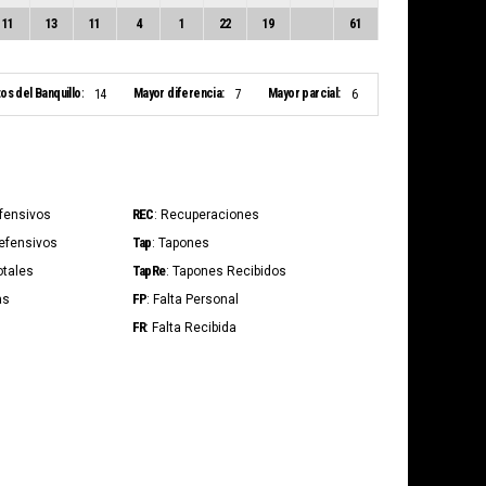
11
13
11
4
1
22
19
61
os del Banquillo:
Mayor diferencia:
Mayor parcial:
14
7
6
REC
Ofensivos
: Recuperaciones
Tap
Defensivos
: Tapones
TapRe
otales
: Tapones Recibidos
FP
as
: Falta Personal
FR
: Falta Recibida