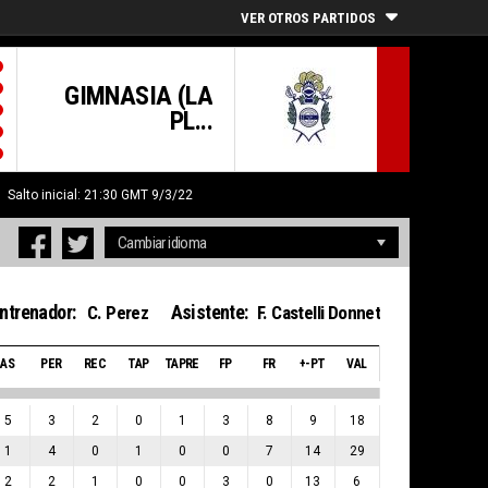
VER OTROS PARTIDOS
GIMNASIA (LA
PL...
Salto inicial: 21:30 GMT 9/3/22
ntrenador:
Asistente:
C. Perez
F. Castelli Donnet
AS
PER
REC
TAP
TAPRE
FP
FR
+-PT
VAL
5
3
2
0
1
3
8
9
18
1
4
0
1
0
0
7
14
29
2
2
1
0
0
3
0
13
6