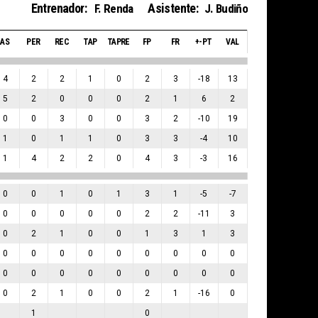
Entrenador:
Asistente:
F. Renda
J. Budiño
AS
PER
REC
TAP
TAPRE
FP
FR
+-PT
VAL
4
2
2
1
0
2
3
-18
13
5
2
0
0
0
2
1
6
2
0
0
3
0
0
3
2
-10
19
1
0
1
1
0
3
3
-4
10
1
4
2
2
0
4
3
-3
16
0
0
1
0
1
3
1
-5
-7
0
0
0
0
0
2
2
-11
3
0
2
1
0
0
1
3
1
3
0
0
0
0
0
0
0
0
0
0
0
0
0
0
0
0
0
0
0
2
1
0
0
2
1
-16
0
1
0