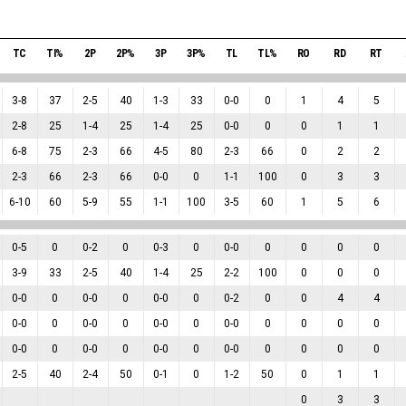
TC
TI%
2P
2P%
3P
3P%
TL
TL%
RO
RD
RT
3
-
8
37
2
-
5
40
1
-
3
33
0
-
0
0
1
4
5
2
-
8
25
1
-
4
25
1
-
4
25
0
-
0
0
0
1
1
6
-
8
75
2
-
3
66
4
-
5
80
2
-
3
66
0
2
2
2
-
3
66
2
-
3
66
0
-
0
0
1
-
1
100
0
3
3
6
-
10
60
5
-
9
55
1
-
1
100
3
-
5
60
1
5
6
0
-
5
0
0
-
2
0
0
-
3
0
0
-
0
0
0
0
0
3
-
9
33
2
-
5
40
1
-
4
25
2
-
2
100
0
0
0
0
-
0
0
0
-
0
0
0
-
0
0
0
-
2
0
0
4
4
0
-
0
0
0
-
0
0
0
-
0
0
0
-
0
0
0
0
0
0
-
0
0
0
-
0
0
0
-
0
0
0
-
0
0
0
0
0
2
-
5
40
2
-
4
50
0
-
1
0
1
-
2
50
0
1
1
0
3
3