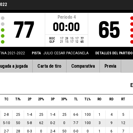
2022
Periodo
4
77
65
00:00
ROC
17
28
15
17
77
GLP
21
15
17
12
65
INA 2021-2022
PISTA
JULIO CESAR PACCAGNELA
DETALLES DEL PARTIDO
ugada a jugada
Carta de tiro
Comparativa
Previa
E
TC
TI%
2P
2P%
3P
3P%
TL
TL%
RO
RD
RT
2
-
8
25
1
-
4
25
1
-
4
25
6
-
6
100
1
4
5
5
-
10
50
5
-
8
62
0
-
2
0
7
-
7
100
3
9
12
2
-
7
28
0
-
3
0
2
-
4
50
0
-
0
0
1
6
7