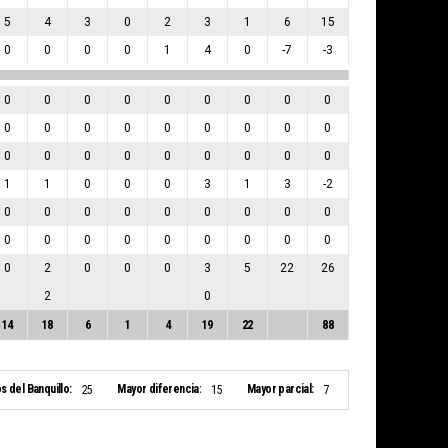
5
4
3
0
2
3
1
6
15
0
0
0
0
1
4
0
-7
-3
0
0
0
0
0
0
0
0
0
0
0
0
0
0
0
0
0
0
0
0
0
0
0
0
0
0
0
1
1
0
0
0
3
1
3
-2
0
0
0
0
0
0
0
0
0
0
0
0
0
0
0
0
0
0
0
2
0
0
0
3
5
22
26
2
0
14
18
6
1
4
19
22
88
s del Banquillo:
Mayor diferencia:
Mayor parcial:
25
15
7