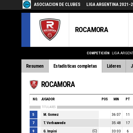
ASOCIACION DE CLUBES
LIGA ARGENTINA 2021-
ROCAMORA
COMPETICIÓN
LIGA ARGENT
Resumen
Estadísticas completas
Líderes
J
ROCAMORA
NO.
JUGADOR
POS
MIN
PT
TITULARES
5
M. Gomez
36:07
11
7
T. Verbauwede
35:48
17
9
G. Impini
(C)
33:03
6