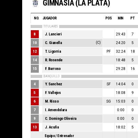
GIMNASIA (LA PLATA)
NO.
JUGADOR
POS
MIN
PT
TITULARES
8
J. Lancieri
29:43
7
10
C. Gianella
(C)
24:20
5
12
T. Ligorria
PF
32:24
18
14
R. Rosende
18:48
5
15
F. Barroso
29:28
16
BANQUILLO
4
Y. Sanchez
SF
14:04
0
5
F. Vallejos
18:08
9
6
M. Risso
SG
15:03
0
7
I. Amendolara
0:00
0
9
C. Domingo Oliveira
0:00
0
13
J. Acuña
18:02
5
Equipo / Entrenador