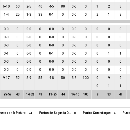
6
-
10
60
2
-
5
40
4
-
5
80
0
-
0
0
1
2
3
1
-
4
25
1
-
3
33
0
-
1
0
0
-
0
0
2
1
3
0
-
0
0
0
-
0
0
0
-
0
0
0
-
0
0
0
0
0
0
-
0
0
0
-
0
0
0
-
0
0
0
-
0
0
0
0
0
0
-
0
0
0
-
0
0
0
-
0
0
0
-
0
0
0
0
0
0
-
1
0
0
-
0
0
0
-
1
0
0
-
0
0
0
1
1
0
-
0
0
0
-
0
0
0
-
0
0
0
-
0
0
0
0
0
0
-
0
0
0
-
0
0
0
-
0
0
0
-
0
0
0
0
0
9
-
17
52
5
-
9
55
4
-
8
50
3
-
3
100
0
9
9
0
1
1
25
-
57
43
14
-
32
43
11
-
25
44
16
-
16
100
8
33
41
untos en la Pintura:
Puntos de Segunda Oportunidad:
Puntos Contrataque:
Punto
24
8
4