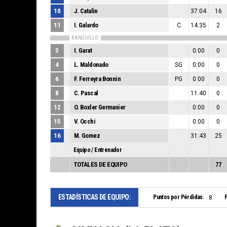
10
J. Catalin
37:04
16
11
I. Galardo
C
14:35
2
BANQUILLO
3
I. Garat
0:00
0
4
L. Maldonado
SG
0:00
0
6
F. Ferreyra Bonnin
PG
0:00
0
8
C. Pascal
11:40
0
12
O. Boxler Germanier
0:00
0
15
V. Occhi
0:00
0
16
M. Gomez
31:43
25
Equipo / Entrenador
TOTALES DE EQUIPO
77
ESTADÍSTICAS DE EQUIPO:
Puntos por Pérdidas:
P
8