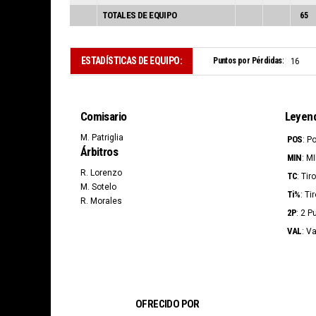
TOTALES DE EQUIPO
65
ESTADÍSTICAS DE EQUIPO:
Puntos por Pérdidas:
16
Comisario
Leyen
M. Patriglia
POS
: P
Árbitros
MIN
: M
R. Lorenzo
TC
: Ti
M. Sotelo
Ti%
: Ti
R. Morales
2P
: 2 P
VAL
: V
OFRECIDO POR