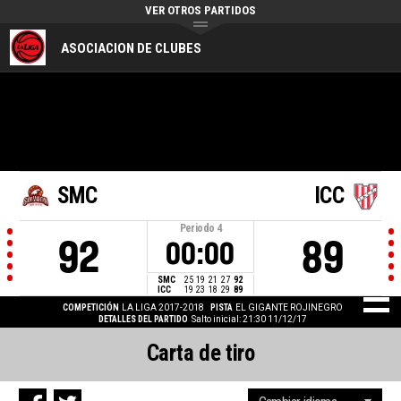
VER OTROS PARTIDOS
ASOCIACION DE CLUBES
SMC
ICC
Periodo
4
92
89
00:00
SMC
25
19
21
27
92
ICC
19
23
18
29
89
COMPETICIÓN
LA LIGA 2017-2018
PISTA
EL GIGANTE ROJINEGRO
DETALLES DEL PARTIDO
Salto inicial: 21:30 11/12/17
Carta de tiro