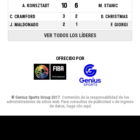
10
6
A. KONSZTADT
M. STANIC
C. CRAWFORD
3
2
D. CHRISTMAS
J. MALDONADO
2
1
F. GIORGI
VER TODOS LOS LÍDERES
OFRECIDO POR
© Genius Sports Group 2017.
Contenido de la responsabilidad de los
administradores de sitios web. Para consultas de publicidad o de ingreso
de datos, haga clic aquí