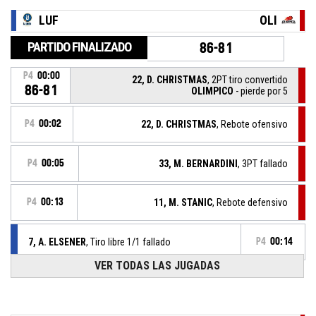
LUF
OLI
PARTIDO FINALIZADO
86-81
P4
00:00
22, D. CHRISTMAS
, 2PT tiro convertido
86-81
OLIMPICO
- pierde por 5
P4
00:02
22, D. CHRISTMAS
, Rebote ofensivo
P4
00:05
33, M. BERNARDINI
, 3PT fallado
P4
00:13
11, M. STANIC
, Rebote defensivo
7, A. ELSENER
, Tiro libre 1/1 fallado
P4
00:14
VER TODAS LAS JUGADAS
7, A. ELSENER
, Falta recibida
P4
00:14