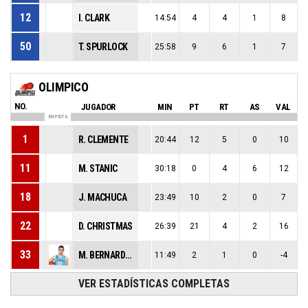
12
I. CLARK
14:54
4
4
1
8
50
T. SPURLOCK
25:58
9
6
1
7
OLIMPICO
NO.
JUGADOR
MIN
PT
RT
AS
VAL
EN PISTA
1
R. CLEMENTE
20:44
12
5
0
10
11
M. STANIC
30:18
0
4
6
12
18
J. MACHUCA
23:49
10
2
0
7
22
D. CHRISTMAS
26:39
21
4
2
16
33
M. BERNARDINI
11:49
2
1
0
-4
VER ESTADÍSTICAS COMPLETAS