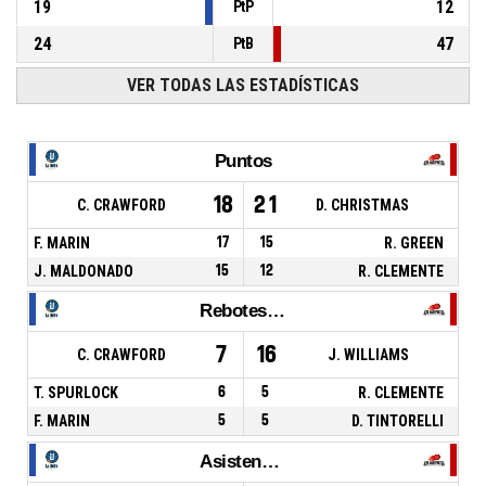
19
12
PtP
24
47
PtB
VER TODAS LAS ESTADÍSTICAS
Puntos
18
21
C. CRAWFORD
D. CHRISTMAS
F. MARIN
17
15
R. GREEN
J. MALDONADO
15
12
R. CLEMENTE
Rebotes Totales
7
16
C. CRAWFORD
J. WILLIAMS
T. SPURLOCK
6
5
R. CLEMENTE
F. MARIN
5
5
D. TINTORELLI
Asistencias