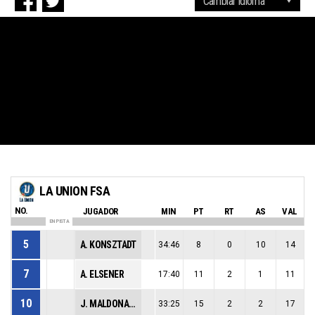
LA UNION FSA
NO.
JUGADOR
MIN
PT
RT
AS
VAL
EN PISTA
5
A. KONSZTADT
34:46
8
0
10
14
7
A. ELSENER
17:40
11
2
1
11
10
J. MALDONADO
33:25
15
2
2
17