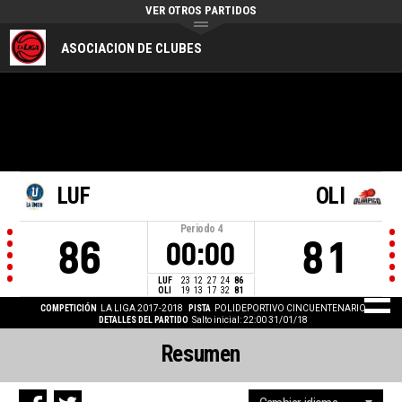
VER OTROS PARTIDOS
ASOCIACION DE CLUBES
LUF
OLI
Periodo
4
86
81
00:00
LUF
23
12
27
24
86
OLI
19
13
17
32
81
COMPETICIÓN
LA LIGA 2017-2018
PISTA
POLIDEPORTIVO CINCUENTENARIO
DETALLES DEL PARTIDO
Salto inicial: 22:00 31/01/18
Resumen