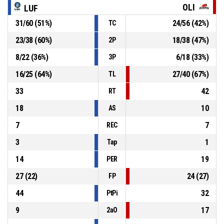
P4
00:14
33, M. BERNARDINI
, Falta personal
OLI
LUF
31
/
60
(
51
%)
24
/
56
(
42
%)
TC
5, A. KONSZTADT
, Asistencia
P4
00:20
23
/
38
(
60
%)
18
/
38
(
47
%)
2P
P4
00:20
7, A. ELSENER
, 2PT tiro convertido
8
/
22
(
36
%)
6
/
18
(
33
%)
3P
86-79
LA UNION FSA
- gana por 7
16
/
25
(
64
%)
27
/
40
(
67
%)
TL
33
42
RT
18
10
AS
7
7
REC
3
1
Tap
14
19
PER
27
(
22
)
24
(
27
)
FP
44
32
PtPi
9
17
2aO