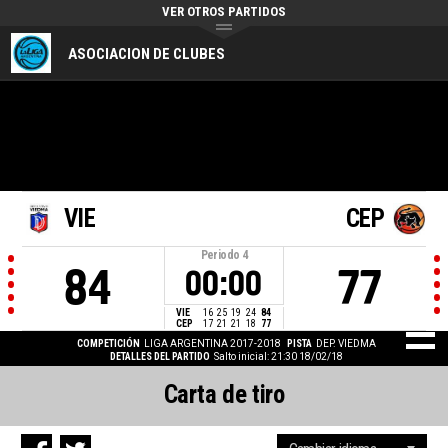
VER OTROS PARTIDOS
ASOCIACION DE CLUBES
VIE
CEP
Periodo
4
84
77
00:00
VIE
16
25
19
24
84
CEP
17
21
21
18
77
COMPETICIÓN
LIGA ARGENTINA 2017-2018
PISTA
DEP. VIEDMA
DETALLES DEL PARTIDO
Salto inicial: 21:30 18/02/18
Carta de tiro