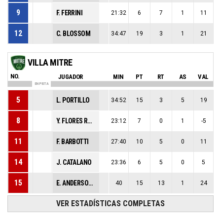
9
F. FERRINI
21:32
6
7
1
11
12
C. BLOSSOM
34:47
19
3
1
21
VILLA MITRE
NO.
JUGADOR
MIN
PT
RT
AS
VAL
EN PISTA
5
L. PORTILLO
34:52
15
3
5
19
8
Y. FLORES ROSARIO
23:12
7
0
1
-5
11
F. BARBOTTI
27:40
10
5
0
11
14
J. CATALANO
23:36
6
5
0
5
15
E. ANDERSON JR.
40
15
13
1
24
VER ESTADÍSTICAS COMPLETAS