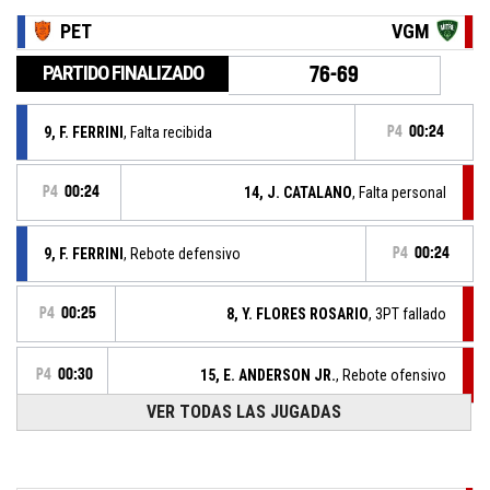
PET
VGM
PARTIDO FINALIZADO
76-69
9, F. FERRINI
, Falta recibida
P4
00:24
P4
00:24
14, J. CATALANO
, Falta personal
9, F. FERRINI
, Rebote defensivo
P4
00:24
P4
00:25
8, Y. FLORES ROSARIO
, 3PT fallado
P4
00:30
15, E. ANDERSON JR.
, Rebote ofensivo
VER TODAS LAS JUGADAS
P4
00:31
11, F. BARBOTTI
, Tiro libre 2/2 fallado
P4
00:31
11, F. BARBOTTI
, Tiro libre 1/2 convertido