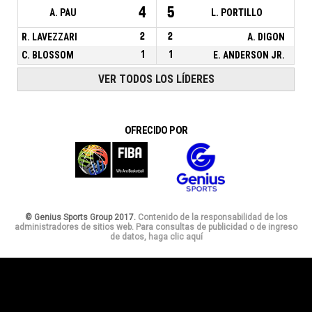
4
5
A. PAU
L. PORTILLO
R. LAVEZZARI
2
2
A. DIGON
C. BLOSSOM
1
1
E. ANDERSON JR.
VER TODOS LOS LÍDERES
OFRECIDO POR
© Genius Sports Group 2017.
Contenido de la responsabilidad de los
administradores de sitios web. Para consultas de publicidad o de ingreso
de datos, haga clic aquí