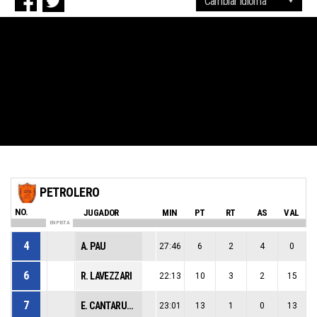
PETROLERO
NO.
JUGADOR
MIN
PT
RT
AS
VAL
EN PISTA
4
A. PAU
27:46
6
2
4
0
6
R. LAVEZZARI
22:13
10
3
2
15
7
E. CANTARUTTI
23:01
13
1
0
13