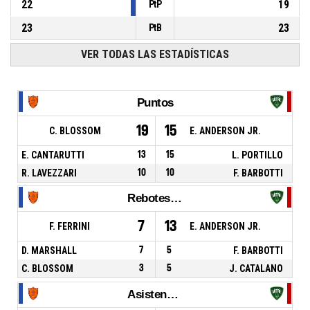
22
19
PtP
23
23
PtB
VER TODAS LAS ESTADÍSTICAS
Puntos
19
15
C. BLOSSOM
E. ANDERSON JR.
E. CANTARUTTI
13
15
L. PORTILLO
R. LAVEZZARI
10
10
F. BARBOTTI
Rebotes Totales
7
13
F. FERRINI
E. ANDERSON JR.
D. MARSHALL
7
5
F. BARBOTTI
C. BLOSSOM
3
5
J. CATALANO
Asistencias