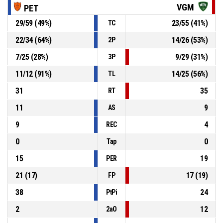
76-69
VGM
PET
VILLA MITRE
- pierde por 7
29
/
59
(
49
%)
23
/
55
(
41
%)
TC
P4
00:31
11, F. BARBOTTI
, Falta recibida
22
/
34
(
64
%)
14
/
26
(
53
%)
2P
7
/
25
(
28
%)
9
/
29
(
31
%)
3P
4, A. PAU
, Falta personal
P4
00:31
11
/
12
(
91
%)
14
/
25
(
56
%)
TL
31
35
RT
11
9
AS
9
4
REC
0
0
Tap
15
19
PER
21
(
17
)
17
(
19
)
FP
38
24
PtPi
2
12
2aO