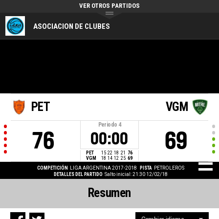
VER OTROS PARTIDOS
ASOCIACION DE CLUBES
PET
VGM
Periodo
4
76
69
00:00
PET
15
22
18
21
76
VGM
18
14
12
25
69
COMPETICIÓN
LIGA ARGENTINA 2017-2018
PISTA
PETROLEROS
DETALLES DEL PARTIDO
Salto inicial: 21:30 12/02/18
Resumen