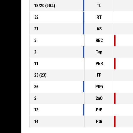
18
/
20
(
90
%)
TL
32
RT
21
AS
3
REC
2
Tap
11
PER
23
(
23
)
FP
36
PtPi
2
2aO
13
PtP
14
PtB