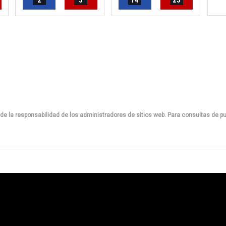
2
5
14
25
de la responsabilidad de los administradores de sitios web. Para consultas de pu