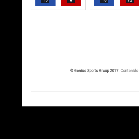
13
8
10
12
© Genius Sports Group 2017.
Contenido 