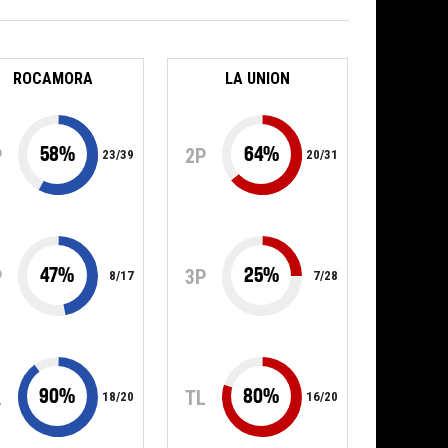
ROCAMORA
LA UNION
58
%
64
%
P
2P
23
/
39
20
/
31
47
%
25
%
P
3P
8
/
17
7
/
28
90
%
80
%
L
TL
18
/
20
16
/
20