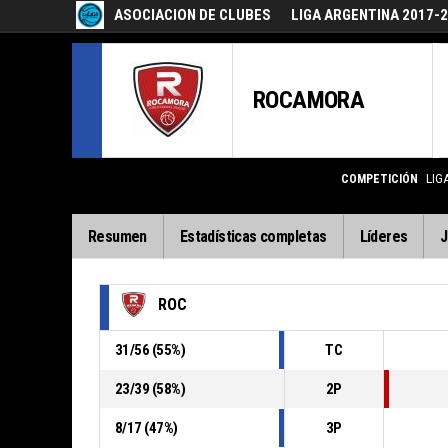
ASOCIACION DE CLUBES
LIGA ARGENTINA 2017-
ROCAMORA
COMPETICIÓN
LIG
Resumen
Estadísticas completas
Líderes
J
ROC
31
/
56
(
55
%)
TC
23
/
39
(
58
%)
2P
8
/
17
(
47
%)
3P