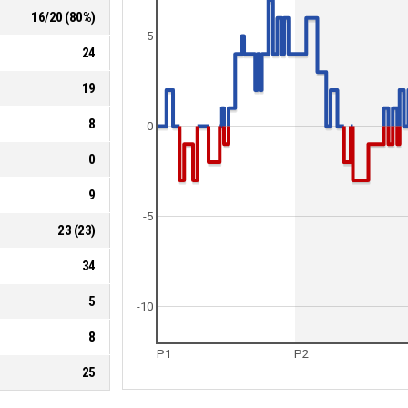
16
/
20
(
80
%)
5
24
19
8
0
0
9
-5
23
(
23
)
34
5
-10
8
P1
P2
25