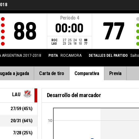
2018
Periodo
4
88
77
00:00
ROC
27
25
24
12
88
LAU
23
26
18
10
77
A ARGENTINA 2017-2018
PISTA
ROCAMORA
DETALLES DEL PARTIDO
Salto
ugada a jugada
Carta de tiro
Comparativa
Previa
LAU
Desarrollo del marcador
27
/
59
(
45
%)
20
/
31
(
64
%)
10
7
/
28
(
25
%)