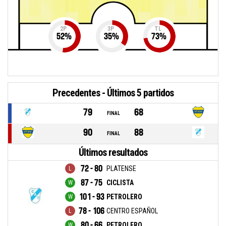
2P
3P
TL
52
%
35
%
73
%
Precedentes - Últimos 5 partidos
79
68
FINAL
90
88
FINAL
Últimos resultados
72 - 80
PLATENSE
87 - 75
CICLISTA
101 - 93
PETROLERO
78 - 106
CENTRO ESPAÑOL
80 - 66
PETROLERO