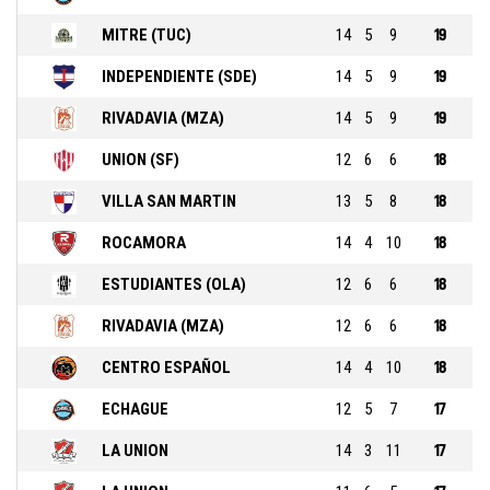
MITRE (TUC)
14
5
9
19
INDEPENDIENTE (SDE)
14
5
9
19
RIVADAVIA (MZA)
14
5
9
19
UNION (SF)
12
6
6
18
VILLA SAN MARTIN
13
5
8
18
ROCAMORA
14
4
10
18
ESTUDIANTES (OLA)
12
6
6
18
RIVADAVIA (MZA)
12
6
6
18
CENTRO ESPAÑOL
14
4
10
18
ECHAGUE
12
5
7
17
LA UNION
14
3
11
17