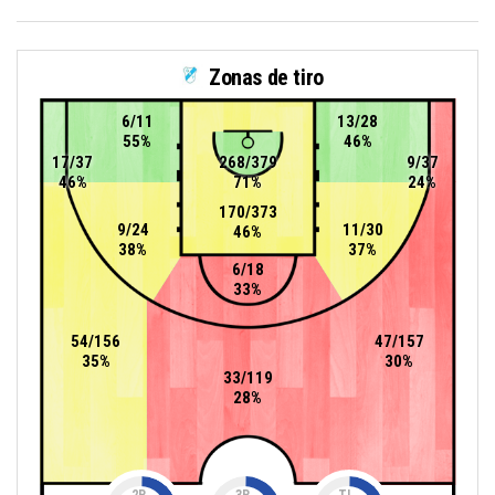
Zonas de tiro
6/11
13/28
55%
46%
17/37
268/379
9/37
46%
71%
24%
170/373
9/24
11/30
46%
38%
37%
6/18
33%
54/156
47/157
35%
30%
33/119
28%
2P
3P
TL