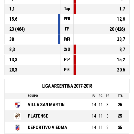
1,1
1,7
Tap
15,6
12,6
PER
23 (464)
20 (426)
FP
38
33,7
PtPi
8,3
8,7
2aO
13,3
15,2
PtP
20,3
20,6
PtB
LIGA ARGENTINA 2017-2018
EQUIPO
PJ
PG
PP
PTS
VILLA SAN MARTIN
14
11
3
25
PLATENSE
14
11
3
25
DEPORTIVO VIEDMA
14
11
3
25