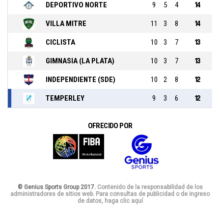
DEPORTIVO NORTE
9
5
4
14
VILLA MITRE
11
3
8
14
CICLISTA
10
3
7
13
GIMNASIA (LA PLATA)
10
3
7
13
INDEPENDIENTE (SDE)
10
2
8
12
TEMPERLEY
9
3
6
12
OFRECIDO POR
© Genius Sports Group 2017.
Contenido de la responsabilidad de los
administradores de sitios web. Para consultas de publicidad o de ingreso
de datos, haga clic aquí