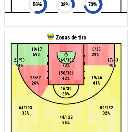
56
%
32
%
73
%
Zonas de tiro
10/17
10/35
59%
29%
22/50
269/382
17/43
44%
70%
40%
150/361
15/57
19/46
42%
26%
41%
15/39
38%
64/193
59/182
33%
32%
44/122
36%