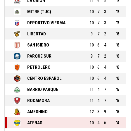
LA UNION
11
6
5
17
MITRE (TUC)
10
7
3
17
DEPORTIVO VIEDMA
10
7
3
17
LIBERTAD
9
7
2
16
SAN ISIDRO
10
6
4
16
PARQUE SUR
9
7
2
16
PETROLERO
10
6
4
16
CENTRO ESPAÑOL
10
6
4
16
BARRIO PARQUE
11
4
7
15
ROCAMORA
11
4
7
15
AMEGHINO
12
3
9
15
ATENAS
10
4
6
14