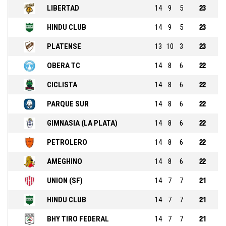
LIBERTAD
14
9
5
23
HINDU CLUB
14
9
5
23
PLATENSE
13
10
3
23
OBERA TC
14
8
6
22
CICLISTA
14
8
6
22
PARQUE SUR
14
8
6
22
GIMNASIA (LA PLATA)
14
8
6
22
PETROLERO
14
8
6
22
AMEGHINO
14
8
6
22
UNION (SF)
14
7
7
21
HINDU CLUB
14
7
7
21
BHY TIRO FEDERAL
14
7
7
21