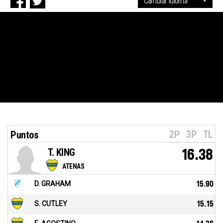
2P
3P
TL
Puntos
T. KING
16.38
ATENAS
D. GRAHAM
15.90
S. CUTLEY
15.15