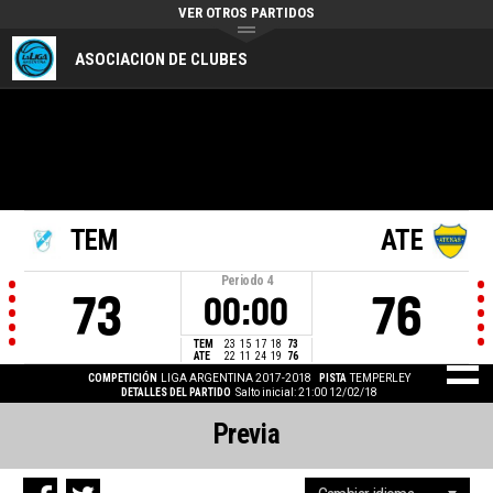
VER OTROS PARTIDOS
ASOCIACION DE CLUBES
TEM
ATE
Periodo
4
73
76
00:00
TEM
23
15
17
18
73
ATE
22
11
24
19
76
COMPETICIÓN
LIGA ARGENTINA 2017-2018
PISTA
TEMPERLEY
DETALLES DEL PARTIDO
Salto inicial: 21:00 12/02/18
Previa