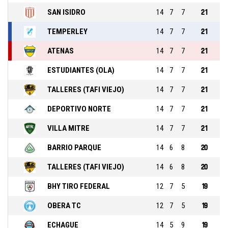
SAN ISIDRO
14
7
7
21
TEMPERLEY
14
7
7
21
ATENAS
14
7
7
21
ESTUDIANTES (OLA)
14
7
7
21
TALLERES (TAFI VIEJO)
14
7
7
21
DEPORTIVO NORTE
14
7
7
21
VILLA MITRE
14
7
7
21
BARRIO PARQUE
14
6
8
20
TALLERES (TAFI VIEJO)
14
6
8
20
BHY TIRO FEDERAL
12
7
5
19
OBERA TC
12
7
5
19
ECHAGUE
14
5
9
19