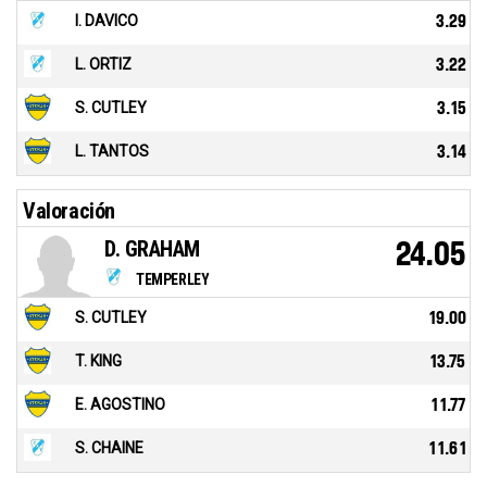
I. DAVICO
3.29
L. ORTIZ
3.22
S. CUTLEY
3.15
L. TANTOS
3.14
Valoración
D. GRAHAM
24.05
TEMPERLEY
S. CUTLEY
19.00
T. KING
13.75
E. AGOSTINO
11.77
S. CHAINE
11.61