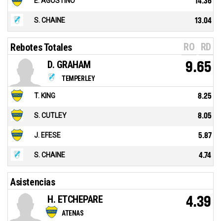
E. AGOSTINO
14.36
S. CHAINE
13.04
RO
RD
Rebotes Totales
D. GRAHAM
9.65
TEMPERLEY
T. KING
8.25
S. CUTLEY
8.05
J. EFESE
5.87
S. CHAINE
4.74
Asistencias
H. ETCHEPARE
4.39
ATENAS