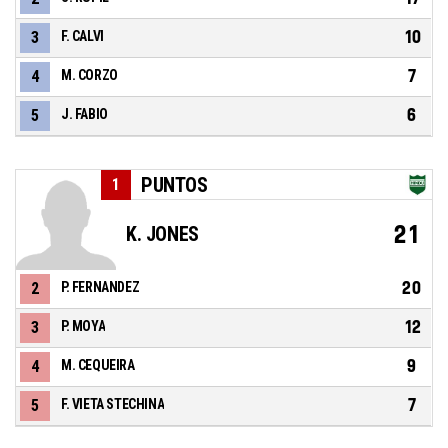
10
3
F. CALVI
7
4
M. CORZO
6
5
J. FABIO
PUNTOS
1
21
K. JONES
20
2
P. FERNANDEZ
12
3
P. MOYA
9
4
M. CEQUEIRA
7
5
F. VIETA STECHINA