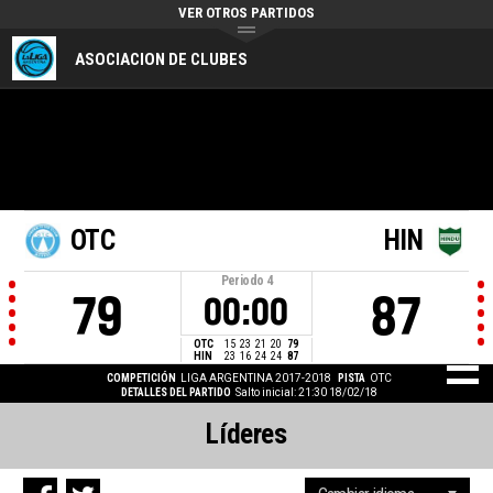
VER OTROS PARTIDOS
ASOCIACION DE CLUBES
OTC
HIN
Periodo
4
79
87
00:00
OTC
15
23
21
20
79
HIN
23
16
24
24
87
COMPETICIÓN
LIGA ARGENTINA 2017-2018
PISTA
OTC
DETALLES DEL PARTIDO
Salto inicial: 21:30 18/02/18
Líderes