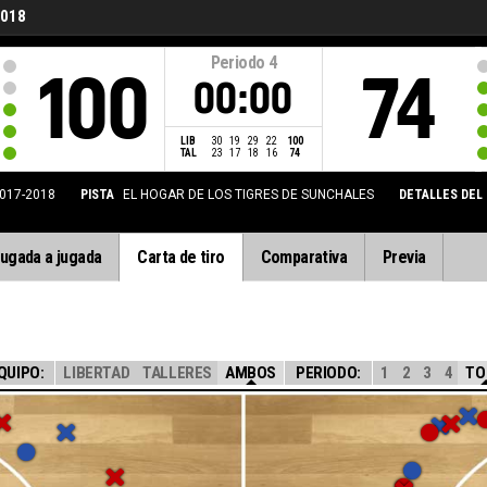
2018
Periodo
4
100
74
00:00
LIB
30
19
29
22
100
TAL
23
17
18
16
74
017-2018
PISTA
EL HOGAR DE LOS TIGRES DE SUNCHALES
DETALLES DEL
ugada a jugada
Carta de tiro
Comparativa
Previa
QUIPO:
LIBERTAD
TALLERES
AMBOS
PERIODO:
1
2
3
4
TO