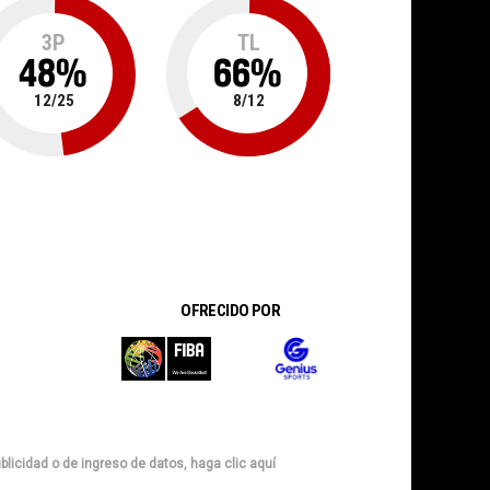
3P
TL
48
%
66
%
12
/
25
8
/
12
OFRECIDO POR
blicidad o de ingreso de datos, haga clic aquí