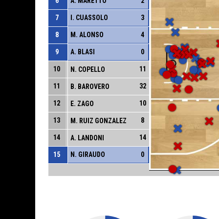
6
A. MARETTO
2
7
I. CUASSOLO
3
8
M. ALONSO
4
9
A. BLASI
0
10
11
N. COPELLO
11
32
B. BAROVERO
12
10
E. ZAGO
13
8
M. RUIZ GONZALEZ
14
14
A. LANDONI
15
N. GIRAUDO
0