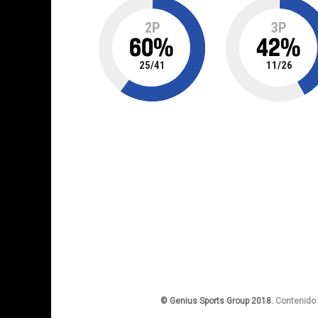
2P
3P
60
%
42
%
25
/
41
11
/
26
© Genius Sports Group 2018.
Contenido 