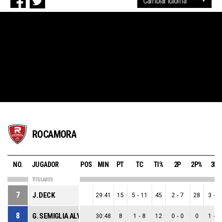
ROCAMORA
NO.
JUGADOR
POS
MIN
PT
TC
TI%
2P
2P%
3P
TITULARES
7
J. DECK
29:41
15
5
-
11
45
2
-
7
28
3
-
4
8
G. SEMIGLIA ALVAREZ
30:48
8
1
-
8
12
0
-
0
0
1
-
8