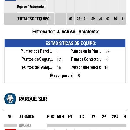
Equipo / Entrenador
TOTALES DE EQUIPO
83
28
-
71
39
20
-
40
50
8
-
31
J. VARAS
Entrenador:
Asistente:
ESTADÍSTICAS DE EQUIPO:
Puntos por Pérdidas:
Puntos en la Pintura:
11
32
Puntos de Segunda Oportunidad:
Puntos Contrataque:
12
6
Puntos del Banquillo:
Mayor diferencia:
16
16
Mayor parcial:
8
PARQUE SUR
NO.
JUGADOR
POS
MIN
PT
TC
TI%
2P
2P%
3P
TITULARES