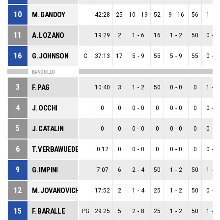
10
M. GANDOY
42:28
25
10
-
19
52
9
-
16
56
1
-
3
11
A. LOZANO
19:29
2
1
-
6
16
1
-
2
50
0
-
4
16
G. JOHNSON
C
37:13
17
5
-
9
55
5
-
9
55
0
-
0
BANQUILLO
3
F. PAG
10:40
3
1
-
2
50
0
-
0
0
1
-
2
4
J. OCCHI
0
0
0
-
0
0
0
-
0
0
0
-
0
5
J. CATALIN
0
0
0
-
0
0
0
-
0
0
0
-
0
6
T. VERBAWUEDE
0:12
0
0
-
0
0
0
-
0
0
0
-
0
9
G. IMPINI
7:07
6
2
-
4
50
1
-
2
50
1
-
2
12
M. JOVANOVICH
17:52
2
1
-
4
25
1
-
2
50
0
-
2
15
F. BARALLE
PG
29:25
5
2
-
8
25
1
-
2
50
1
-
6