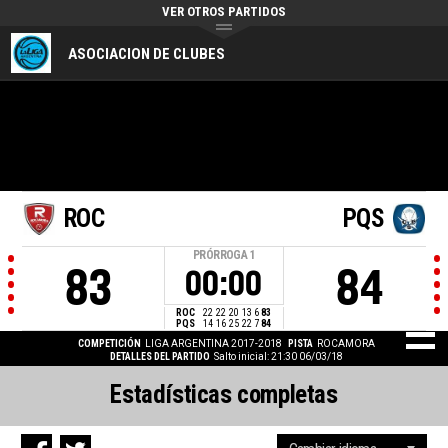
VER OTROS PARTIDOS
ASOCIACION DE CLUBES
ROC
PQS
PRÓRROGA
1
83
84
00:00
ROC
22
22
20
13
6
83
PQS
14
16
25
22
7
84
COMPETICIÓN
LIGA ARGENTINA 2017-2018
PISTA
ROCAMORA
DETALLES DEL PARTIDO
Salto inicial: 21:30 06/03/18
Estadísticas completas