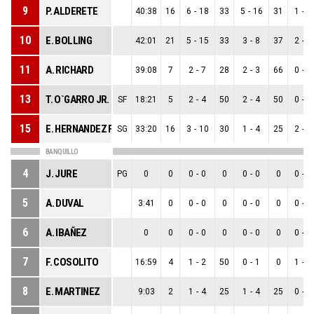
9
P. ALDERETE
40:38
16
6
-
18
33
5
-
16
31
1
-
2
10
E. BOLLING
42:01
21
5
-
15
33
3
-
8
37
2
-
7
11
A. RICHARD
39:08
7
2
-
7
28
2
-
3
66
0
-
4
13
T. O`GARRO JR.
SF
18:21
5
2
-
4
50
2
-
4
50
0
-
0
15
E. HERNANDEZ FREITEZ
SG
33:20
16
3
-
10
30
1
-
4
25
2
-
6
BANQUILLO
4
J. JURE
PG
0
0
0
-
0
0
0
-
0
0
0
-
0
5
A. DUVAL
3:41
0
0
-
0
0
0
-
0
0
0
-
0
6
A. IBAÑEZ
0
0
0
-
0
0
0
-
0
0
0
-
0
7
F. COSOLITO
16:59
4
1
-
2
50
0
-
1
0
1
-
1
8
E. MARTINEZ
9:03
2
1
-
4
25
1
-
4
25
0
-
0