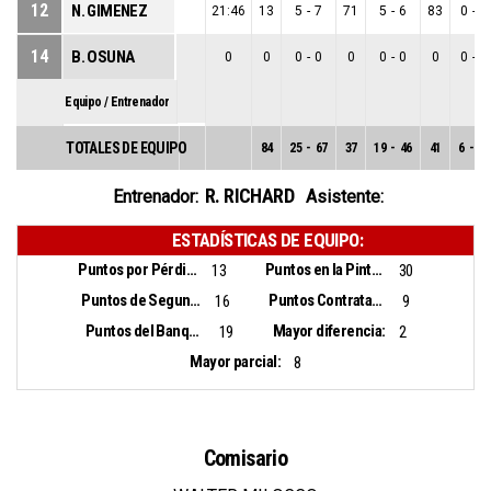
12
N. GIMENEZ
21:46
13
5
-
7
71
5
-
6
83
0
-
1
14
B. OSUNA
0
0
0
-
0
0
0
-
0
0
0
-
0
Equipo / Entrenador
TOTALES DE EQUIPO
84
25
-
67
37
19
-
46
41
6
-
21
R. RICHARD
Entrenador:
Asistente:
ESTADÍSTICAS DE EQUIPO:
Puntos por Pérdidas:
Puntos en la Pintura:
13
30
Puntos de Segunda Oportunidad:
Puntos Contrataque:
16
9
Puntos del Banquillo:
Mayor diferencia:
19
2
Mayor parcial:
8
Comisario