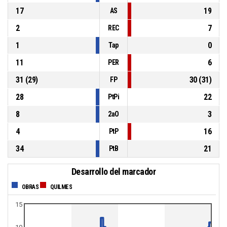
17
19
AS
2
7
REC
1
0
Tap
11
6
PER
31
(
29
)
30
(
31
)
FP
28
22
PtPi
8
3
2aO
4
16
PtP
34
21
PtB
Desarrollo del marcador
OBRAS
QUILMES
15