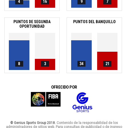
4
16
9
7
PUNTOS DE SEGUNDA
PUNTOS DEL BANQUILLO
OPORTUNIDAD
8
3
34
21
OFRECIDO POR
© Genius Sports Group 2018.
Contenido de la responsabilidad de los
administradores de sitios web. Para consultas de publicidad o de ingreso