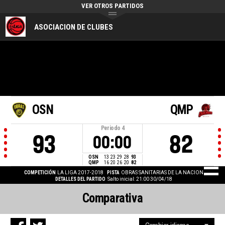
VER OTROS PARTIDOS
ASOCIACION DE CLUBES
OSN
QMP
Periodo
4
93
82
00:00
OSN
13
23
29
28
93
QMP
16
20
26
20
82
COMPETICIÓN
LA LIGA 2017-2018
PISTA
OBRAS SANITARIAS DE LA NACION
DETALLES DEL PARTIDO
Salto inicial: 21:00 30/04/18
Comparativa