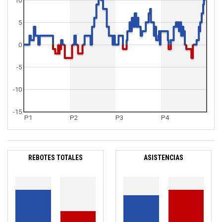
10
5
0
-5
-10
-15
P1
P2
P3
P4
REBOTES TOTALES
ASISTENCIAS