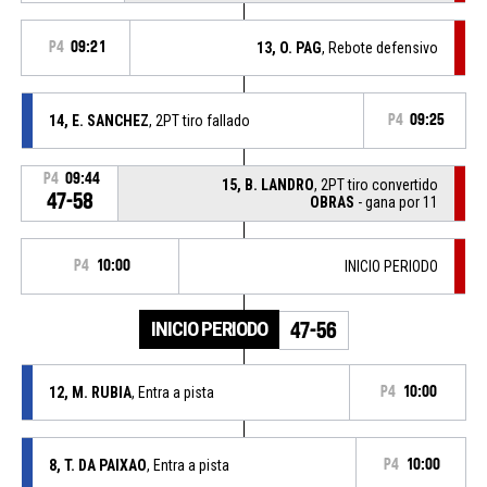
P4
09:21
13, O. PAG
, Rebote defensivo
14, E. SANCHEZ
, 2PT tiro fallado
P4
09:25
P4
09:44
15, B. LANDRO
, 2PT tiro convertido
47-58
OBRAS
- gana por 11
P4
10:00
INICIO PERIODO
INICIO PERIODO
47-56
12, M. RUBIA
, Entra a pista
P4
10:00
8, T. DA PAIXAO
, Entra a pista
P4
10:00