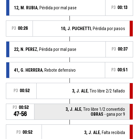
12, M. RUBIA
, Pérdida por mal pase
P3
00:13
P3
00:26
10, J. PUCHETTI
, Pérdida por pasos
22, N. PEREZ
, Pérdida por mal pase
P3
00:37
41, G. HERRERA
, Rebote defensivo
P3
00:51
P3
00:52
3, J. ALE
, Tiro libre 2/2 fallado
P3
00:52
3, J. ALE
, Tiro libre 1/2 convertido
47-56
OBRAS
- gana por 9
P3
00:52
3, J. ALE
, Falta recibida