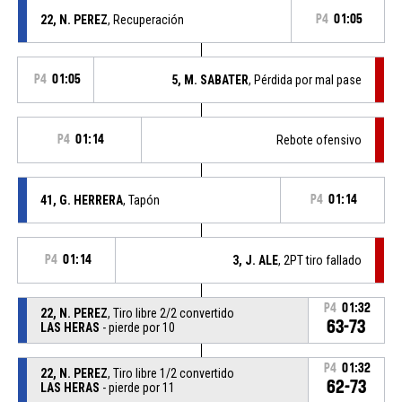
22, N. PEREZ
, Recuperación
P4
01:05
P4
01:05
5, M. SABATER
, Pérdida por mal pase
P4
01:14
Rebote ofensivo
41, G. HERRERA
, Tapón
P4
01:14
P4
01:14
3, J. ALE
, 2PT tiro fallado
P4
01:32
22, N. PEREZ
, Tiro libre 2/2 convertido
63-73
LAS HERAS
- pierde por 10
P4
01:32
22, N. PEREZ
, Tiro libre 1/2 convertido
62-73
LAS HERAS
- pierde por 11