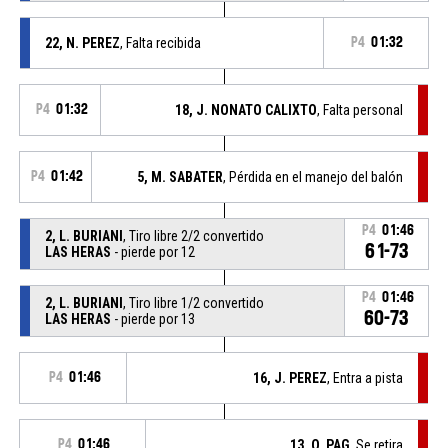
22, N. PEREZ
, Falta recibida
P4
01:32
P4
01:32
18, J. NONATO CALIXTO
, Falta personal
P4
01:42
5, M. SABATER
, Pérdida en el manejo del balón
P4
01:46
2, L. BURIANI
, Tiro libre 2/2 convertido
61-73
LAS HERAS
- pierde por 12
P4
01:46
2, L. BURIANI
, Tiro libre 1/2 convertido
60-73
LAS HERAS
- pierde por 13
P4
01:46
16, J. PEREZ
, Entra a pista
P4
01:46
13, O. PAG
, Se retira