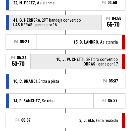
22, N. PEREZ
, Asistencia
P4
04:58
P4
04:58
41, G. HERRERA
, 2PT bandeja convertido
55-70
LAS HERAS
- pierde por 15
P4
05:21
15, B. LANDRO
, Asistencia
P4
05:21
10, J. PUCHETTI
, 2PT tiro convertido
53-70
OBRAS
- gana por 17
10, C. BRANDI
, Entra a pista
P4
05:37
14, E. SANCHEZ
, Se retira
P4
05:37
P4
05:37
3, J. ALE
, Falta recibida