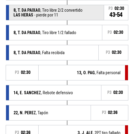
P3
02:30
8, T. DA PAIXAO
, Tiro libre 2/2 convertido
43-54
LAS HERAS
- pierde por 11
8, T. DA PAIXAO
, Tiro libre 1/2 fallado
P3
02:30
8, T. DA PAIXAO
, Falta recibida
P3
02:30
P3
02:30
13, O. PAG
, Falta personal
14, E. SANCHEZ
, Rebote defensivo
P3
02:30
22, N. PEREZ
, Tapón
P3
02:36
P3
02:36
3, J. ALE
, 2PT tiro fallado