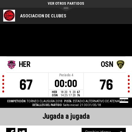
VER OTROS PARTIDOS
ASOCIACION DE CLUBES
HER
OSN
Periodo
4
67
76
00:00
HER
18
20
9
20
67
OSN
14
25
17
20
76
COMPETICIÓN
TORNEO CLAUSURA 2018
PISTA
ESTADIO ALTERNATIVO DE ATENAS S.C.
DETALLES DEL PARTIDO
Salto inicial: 21:30 31/05/18
Jugada a jugada