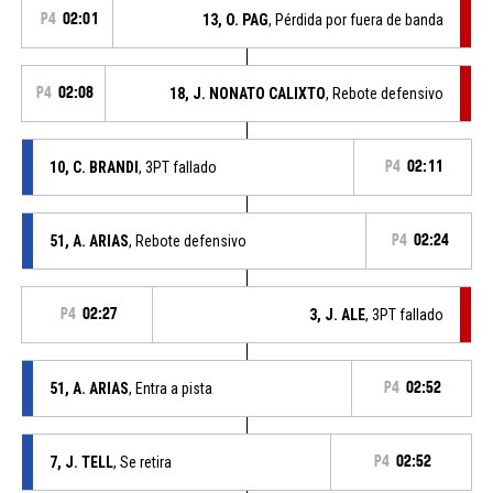
P4
02:01
13, O. PAG
, Pérdida por fuera de banda
P4
02:08
18, J. NONATO CALIXTO
, Rebote defensivo
10, C. BRANDI
, 3PT fallado
P4
02:11
51, A. ARIAS
, Rebote defensivo
P4
02:24
P4
02:27
3, J. ALE
, 3PT fallado
51, A. ARIAS
, Entra a pista
P4
02:52
7, J. TELL
, Se retira
P4
02:52