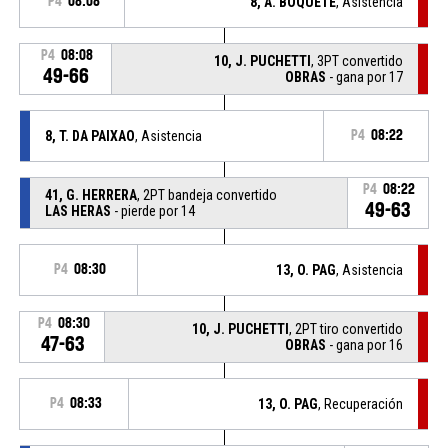
P4
08:08
8, A. BOQUETE
, Asistencia
P4
08:08
10, J. PUCHETTI
, 3PT convertido
49-66
OBRAS
- gana por 17
8, T. DA PAIXAO
, Asistencia
P4
08:22
P4
08:22
41, G. HERRERA
, 2PT bandeja convertido
49-63
LAS HERAS
- pierde por 14
P4
08:30
13, O. PAG
, Asistencia
P4
08:30
10, J. PUCHETTI
, 2PT tiro convertido
47-63
OBRAS
- gana por 16
P4
08:33
13, O. PAG
, Recuperación