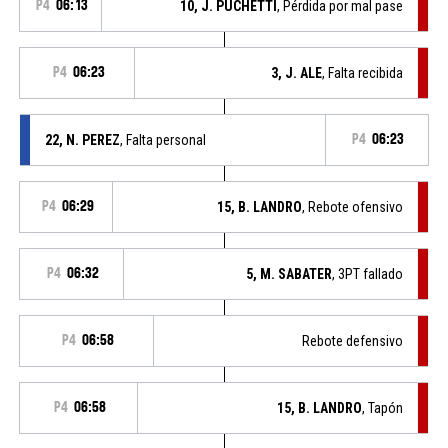
P4
06:13
10, J. PUCHETTI
, Pérdida por mal pase
P4
06:23
3, J. ALE
, Falta recibida
22, N. PEREZ
, Falta personal
P4
06:23
P4
06:29
15, B. LANDRO
, Rebote ofensivo
P4
06:32
5, M. SABATER
, 3PT fallado
P4
06:58
Rebote defensivo
P4
06:58
15, B. LANDRO
, Tapón