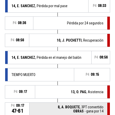
14, E. SANCHEZ
, Pérdida por mal pase
P4
08:33
P4
08:36
Pérdida por 24 segundos
P4
08:56
10, J. PUCHETTI
, Recuperación
14, E. SANCHEZ
, Pérdida en el manejo del balón
P4
08:56
TIEMPO MUERTO
P4
09:15
P4
09:17
13, O. PAG
, Asistencia
P4
09:17
8, A. BOQUETE
, 3PT convertido
47-61
OBRAS
- gana por 14