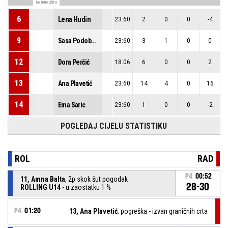
NA IGRALIŠTU
6
Lena Hudin
23:60
2
0
0
-4
9
Sasa Podobnik
23:60
3
1
0
0
12
Dora Perčić
18:06
6
0
0
2
13
Ana Plavetić
23:60
14
4
0
16
14
Ema Saric
23:60
1
0
0
-2
POGLEDAJ CIJELU STATISTIKU
ROL
RAD
P4
00:52
11, Amna Balta
, 2p skok šut pogodak
28-30
ROLLING U14
- u zaostatku 1 %
P4
01:20
13, Ana Plavetić
, pogreška - izvan graničnih crta