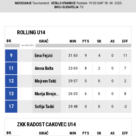
NATJECANJE
Tournament
DETALJI UTAKMICE
Početak: 19:00 GMT 18. 04. 2025.
BROJ GLEDATELJA
70
ROLLING U14
BR.
IGRAČ
MIN
PTS
SK
AS
EFF
NA IGRALIŠTU
9
Ema Fejzić
31:60
9
4
0
11
11
Amna Balta
23:60
8
2
0
7
12
Mejrem Fatić
29:57
5
0
0
2
13
Marija Birojević
26:03
6
5
0
8
17
Sofija Tadić
29:48
0
0
0
-2
ZKK RADOST CAKOVEC U14
BR.
IGRAČ
MIN
PTS
SK
AS
EFF