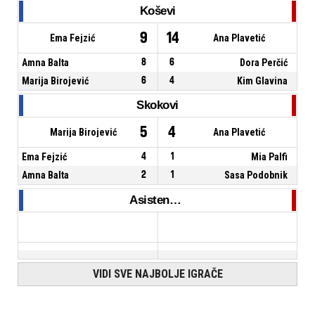
Koševi
9
14
Ema Fejzić
Ana Plavetić
Amna Balta
8
6
Dora Perčić
Marija Birojević
6
4
Kim Glavina
Skokovi
5
4
Marija Birojević
Ana Plavetić
Ema Fejzić
4
1
Mia Palfi
Amna Balta
2
1
Sasa Podobnik
Asistencije
VIDI SVE NAJBOLJE IGRAČE