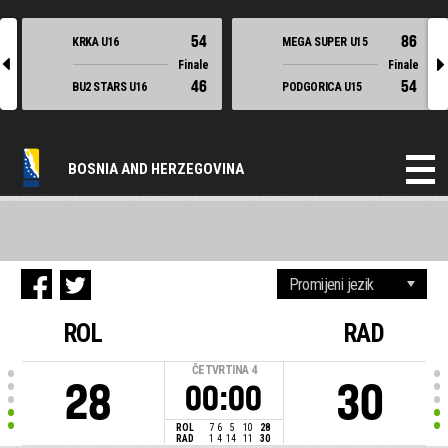
54
86
KRKA U16
MEGA SUPER U15
l
r
Finale
Finale
46
54
BU2 STARS U16
PODGORICA U15
BOSNIA AND HERZEGOVINA
ROL
RAD
ČETVRTINA
4
28
30
00:00
ROL
7
6
5
10
28
RAD
1
4
14
11
30