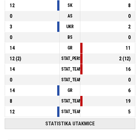
12
8
SK
0
0
AS
3
2
UKR
0
0
BS
14
11
GR
12
(
2
)
2
(
12
)
STAT_PERSONMATCH_BASKETBALL_sFoulsP
14
16
STAT_TEAMMATCH_BASKETBALL_sPointsInT
0
0
STAT_TEAMMATCH_BASKETBALL_sPointsSe
14
6
GR
8
19
STAT_TEAMMATCH_BASKETBALL_sBenchPoi
12
5
STAT_TEAMMATCH_BASKETBALL_sPointsFas
STATISTIKA UTAKMICE