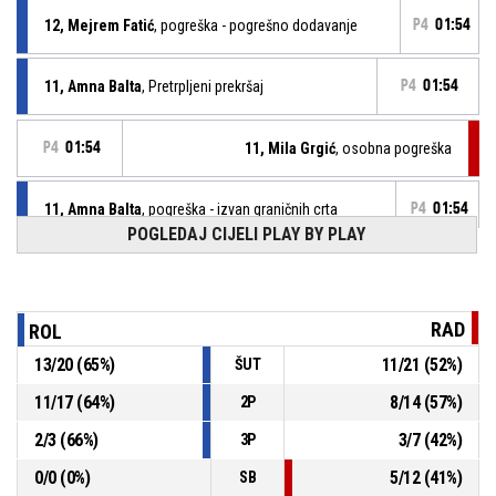
12, Mejrem Fatić
, pogreška - pogrešno dodavanje
P4
01:54
11, Amna Balta
, Pretrpljeni prekršaj
P4
01:54
P4
01:54
11, Mila Grgić
, osobna pogreška
11, Amna Balta
, pogreška - izvan graničnih crta
P4
01:54
POGLEDAJ CIJELI PLAY BY PLAY
P4
01:55
12, Dora Perčić
, slobodno bacanje 2 od 2 pogodak
26-30
ZKK RADOST CAKOVEC U14
- vodi 1 %
RAD
ROL
P4
01:55
12, Dora Perčić
, slobodno bacanje 1 od 2 promašaj
13
/
20
(
65
%)
11
/
21
(
52
%)
ŠUT
P4
01:55
12, Dora Perčić
, Pretrpljeni prekršaj
11
/
17
(
64
%)
8
/
14
(
57
%)
2P
2
/
3
(
66
%)
3
/
7
(
42
%)
3P
9, Ema Fejzić
, osobna pogreška
P4
01:55
0
/
0
(
0
%)
5
/
12
(
41
%)
SB