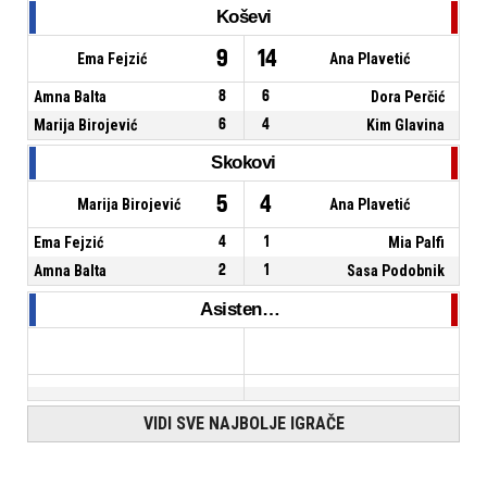
Koševi
9
14
Ema Fejzić
Ana Plavetić
Amna Balta
8
6
Dora Perčić
Marija Birojević
6
4
Kim Glavina
Skokovi
5
4
Marija Birojević
Ana Plavetić
Ema Fejzić
4
1
Mia Palfi
Amna Balta
2
1
Sasa Podobnik
Asistencije
VIDI SVE NAJBOLJE IGRAČE