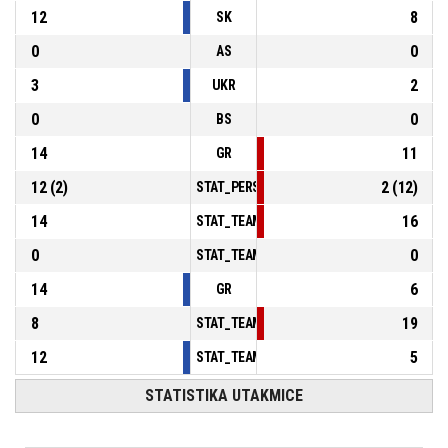
12
8
SK
0
0
AS
3
2
UKR
0
0
BS
14
11
GR
12
(
2
)
2
(
12
)
STAT_PERSONMATCH_BASKETBALL_sFoulsP
14
16
STAT_TEAMMATCH_BASKETBALL_sPointsInT
0
0
STAT_TEAMMATCH_BASKETBALL_sPointsSe
14
6
GR
8
19
STAT_TEAMMATCH_BASKETBALL_sBenchPoi
12
5
STAT_TEAMMATCH_BASKETBALL_sPointsFas
STATISTIKA UTAKMICE