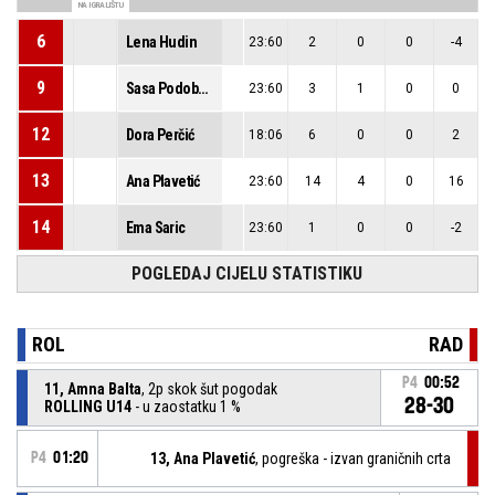
NA IGRALIŠTU
6
Lena Hudin
23:60
2
0
0
-4
9
Sasa Podobnik
23:60
3
1
0
0
12
Dora Perčić
18:06
6
0
0
2
13
Ana Plavetić
23:60
14
4
0
16
14
Ema Saric
23:60
1
0
0
-2
POGLEDAJ CIJELU STATISTIKU
ROL
RAD
P4
00:52
11, Amna Balta
, 2p skok šut pogodak
28-30
ROLLING U14
- u zaostatku 1 %
P4
01:20
13, Ana Plavetić
, pogreška - izvan graničnih crta