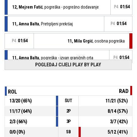
12, Mejrem Fatić
, pogreška - pogrešno dodavanje
P4
01:54
11, Amna Balta
, Pretrpljeni prekršaj
P4
01:54
P4
01:54
11, Mila Grgić
, osobna pogreška
11, Amna Balta
, pogreška - izvan graničnih crta
P4
01:54
POGLEDAJ CIJELI PLAY BY PLAY
P4
01:55
12, Dora Perčić
, slobodno bacanje 2 od 2 pogodak
26-30
ZKK RADOST CAKOVEC U14
- vodi 1 %
RAD
ROL
P4
01:55
12, Dora Perčić
, slobodno bacanje 1 od 2 promašaj
13
/
20
(
65
%)
11
/
21
(
52
%)
ŠUT
P4
01:55
12, Dora Perčić
, Pretrpljeni prekršaj
11
/
17
(
64
%)
8
/
14
(
57
%)
2P
2
/
3
(
66
%)
3
/
7
(
42
%)
3P
9, Ema Fejzić
, osobna pogreška
P4
01:55
0
/
0
(
0
%)
5
/
12
(
41
%)
SB