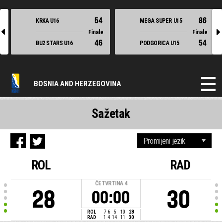
54
86
KRKA U16
MEGA SUPER U15
l
r
Finale
Finale
46
54
BU2 STARS U16
PODGORICA U15
BOSNIA AND HERZEGOVINA
Sažetak
ROL
RAD
ČETVRTINA
4
28
30
00:00
ROL
7
6
5
10
28
RAD
1
4
14
11
30