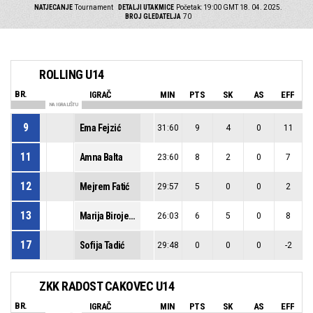
NATJECANJE
Tournament
DETALJI UTAKMICE
Početak: 19:00 GMT 18. 04. 2025.
BROJ GLEDATELJA
70
ROLLING U14
BR.
IGRAČ
MIN
PTS
SK
AS
EFF
NA IGRALIŠTU
9
Ema Fejzić
31:60
9
4
0
11
11
Amna Balta
23:60
8
2
0
7
12
Mejrem Fatić
29:57
5
0
0
2
13
Marija Birojević
26:03
6
5
0
8
17
Sofija Tadić
29:48
0
0
0
-2
ZKK RADOST CAKOVEC U14
BR.
IGRAČ
MIN
PTS
SK
AS
EFF