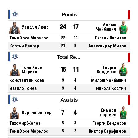
Points
Милош
24
17
Уендъл Люис
Чойбашич
Тони Хосе Морелос
22
11
Евгени Василев
Кортни Белгер
21
9
Александър Милов
Total Rebounds
Тони Хосе
Георги
15
11
Морелос
Кендеров
Константин Коев
9
4
Милош Чойбашич
Ивайло Тонев
9
4
Никола Костич
Assists
Симеон
7
4
Кортни Белгер
Георгиев
Тихомир Желев
5
3
Георги Кендеров
Тони Хосе Морелос
5
2
Виктор Серафимов