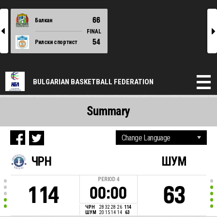
66
Балкан
l
r
FINAL
54
Рилски спортист
BULGARIAN BASKETBALL FEDERATION
Summary
ЧРН
ШУМ
PERIOD
4
114
63
00:00
ЧРН
28
32
28
26
114
ШУМ
20
15
14
14
63