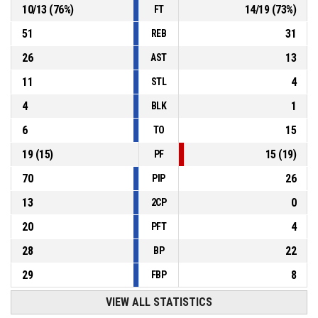
10
/
13
(
76
%)
14
/
19
(
73
%)
FT
51
31
REB
26
13
AST
11
4
STL
4
1
BLK
6
15
TO
19
(
15
)
15
(
19
)
PF
70
26
PIP
13
0
2CP
20
4
PFT
28
22
BP
29
8
FBP
VIEW ALL STATISTICS