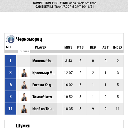
COMPETITION
НБЛ
VENUE
зала Бойчо Брънзов
GAME DETAILS
Tip off: 7:00 PM GMT 10/16/21
Черноморец
NO.
PLAYER
MINS
PTS
REB
AST
INDEX
ON COURT
1
Максим Чоков
3:43
3
0
0
2
3
Красимир Маринчевски
12:07
2
2
1
3
6
Евгени Хаджирусев
16:02
6
1
1
5
8
Томас Читзадзе
10:52
5
1
0
5
11
Ивайло Тонев
18:35
5
9
2
11
Шумен