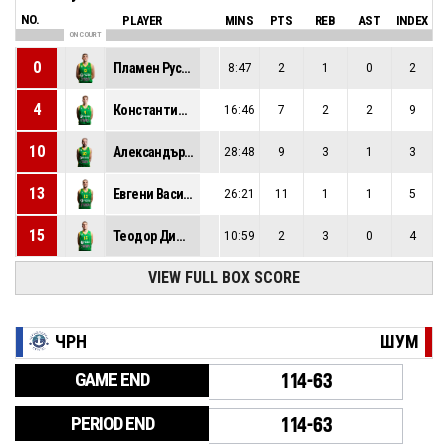
NO.
PLAYER
MINS
PTS
REB
AST
INDEX
ON COURT
0
Пламен Русков
8:47
2
1
0
2
4
Константин Паисиев
16:46
7
2
2
9
10
Александър Милов
28:48
9
3
1
3
13
Евгени Василев
26:21
11
1
1
5
15
Теодор Димитров
10:59
2
3
0
4
VIEW FULL BOX SCORE
ЧРН
ШУМ
GAME END
114-63
PERIOD END
114-63