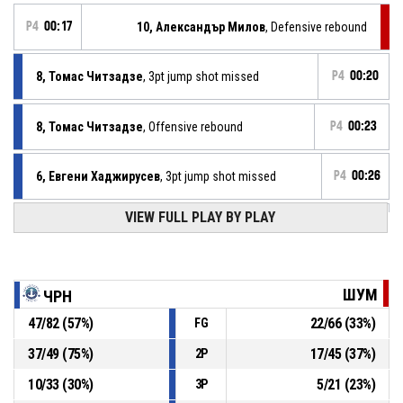
P4
00:17
10, Александър Милов
, Defensive rebound
8, Томас Читзадзе
, 3pt jump shot missed
P4
00:20
8, Томас Читзадзе
, Offensive rebound
P4
00:23
6, Евгени Хаджирусев
, 3pt jump shot missed
P4
00:26
VIEW FULL PLAY BY PLAY
3, Красимир Маринчевски
, Defensive rebound
P4
00:36
P4
00:40
0, Пламен Русков
, 2pt lay up missed
ШУМ
ЧРН
47
/
82
(
57
%)
22
/
66
(
33
%)
FG
P4
00:47
15, Теодор Димитров
, Defensive rebound
37
/
49
(
75
%)
17
/
45
(
37
%)
2P
3, Красимир Маринчевски
, 2pt lay up missed
P4
00:50
10
/
33
(
30
%)
5
/
21
(
23
%)
3P