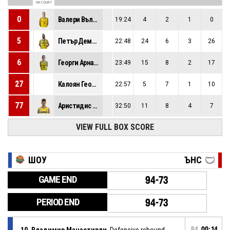
ON COURT
0
Валери Вълчев
19:24
4
2
1
0
5
Петър Демирев
22:48
24
6
3
26
6
Георги Арнаудов
23:49
15
8
2
17
27
Калоян Георгиев
22:57
5
7
1
10
77
Аристидис Папатеодору
32:50
11
8
4
7
VIEW FULL BOX SCORE
ШОУ
ЪНС
GAME END
94-73
PERIOD END
94-73
10, Владимир Манастирли
, Defensive rebound
P4
00:14