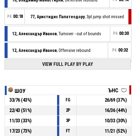
P4
00:18
77, Аристидис Папатеодору
, 3pt jump shot missed
12, Александър Иванов
, Turnover - out of bounds
P4
00:30
12, Александър Иванов
, Offensive rebound
P4
00:32
VIEW FULL PLAY BY PLAY
35, Станислав Бънков
, Free throw 2 of 2 missed
P4
00:32
35, Станислав Бънков
, Free throw 1 of 2 missed
P4
00:32
ЪНС
ШОУ
33
/
76
(
43
%)
26
/
69
(
37
%)
FG
35, Станислав Бънков
, Foul on
P4
00:32
22
/
43
(
51
%)
16
/
36
(
44
%)
2P
P4
00:32
27, Калоян Георгиев
, Personal foul
11
/
33
(
33
%)
10
/
33
(
30
%)
3P
17
/
23
(
73
%)
11
/
21
(
52
%)
FT