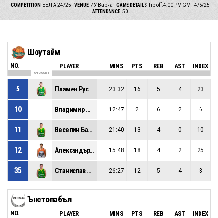
COMPETITION
ББЛ А 24/25
VENUE
ИУ Варна
GAME DETAILS
Tip off: 4:00 PM GMT 4/6/25
ATTENDANCE
50
Шоутайм
NO.
PLAYER
MINS
PTS
REB
AST
INDEX
ON COURT
5
Пламен Русков
23:32
16
5
4
23
10
Владимир Манастирли
12:47
2
6
2
6
11
Веселин Байчев
21:40
13
4
0
10
12
Александър Иванов
15:48
18
4
2
25
35
Станислав Бънков
26:27
12
5
4
8
Ънстопабъл
NO.
PLAYER
MINS
PTS
REB
AST
INDEX