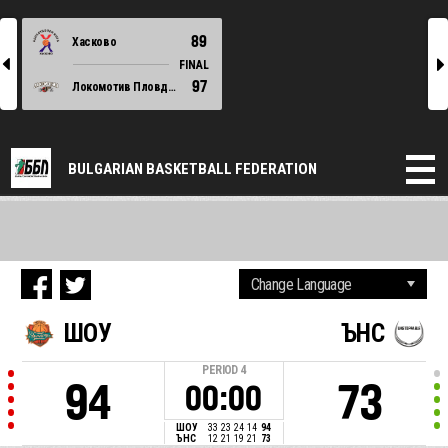
89
Хасково
l
r
FINAL
97
Локомотив Пловдив
BULGARIAN BASKETBALL FEDERATION
ШОУ
ЪНС
PERIOD
4
94
73
00:00
ШОУ
33
23
24
14
94
ЪНС
12
21
19
21
73