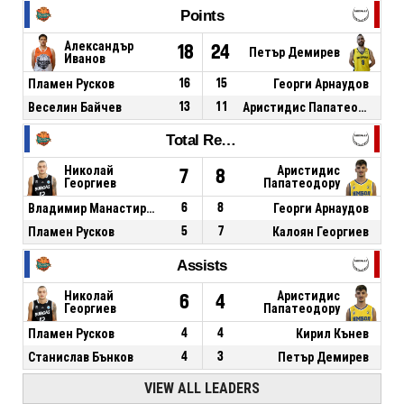
Points
Александър
18
24
Петър Демирев
Иванов
Пламен Русков
16
15
Георги Арнаудов
Веселин Байчев
13
11
Аристидис Папатеодору
Total Rebounds
Николай
Аристидис
7
8
Георгиев
Папатеодору
Владимир Манастирли
6
8
Георги Арнаудов
Пламен Русков
5
7
Калоян Георгиев
Assists
Николай
Аристидис
6
4
Георгиев
Папатеодору
Пламен Русков
4
4
Кирил Кънев
Станислав Бънков
4
3
Петър Демирев
VIEW ALL LEADERS