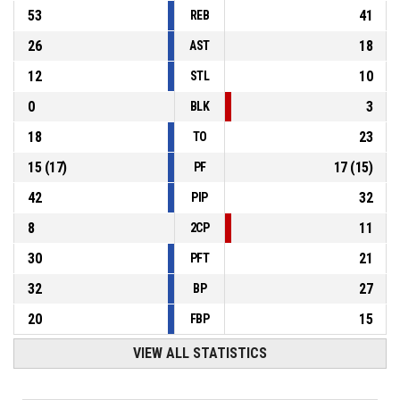
53
41
REB
26
18
AST
12
10
STL
0
3
BLK
18
23
TO
15
(
17
)
17
(
15
)
PF
42
32
PIP
8
11
2CP
30
21
PFT
32
27
BP
20
15
FBP
VIEW ALL STATISTICS