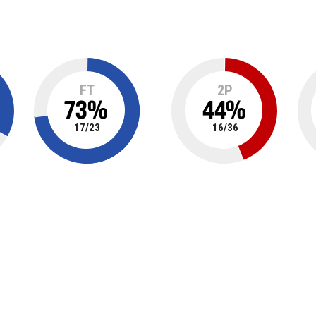
FT
2P
73
%
44
%
17
/
23
16
/
36