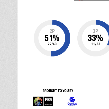
2P
3P
51
%
33
%
22
/
43
11
/
33
BROUGHT TO YOU BY