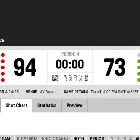
25
PERIOD
4
94
73
00:00
ШОУ
33
23
24
14
94
ЪНС
12
21
19
21
73
БЛ А 24/25
VENUE
ИУ Варна
GAME DETAILS
Tip off: 4:00 PM GMT 4/6/25
Shot Chart
Statistics
Preview
TEAM:
ШОУТАЙМ
ЪНСТОПАБЪЛ
BOTH
PERIOD:
1
2
3
4
A