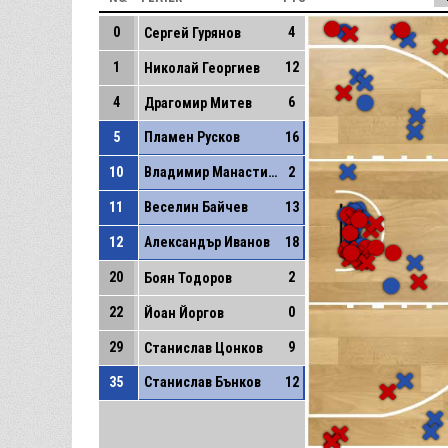
0
4
Сергей Гурянов
1
12
Николай Георгиев
4
6
Драгомир Митев
5
Пламен Русков
16
10
Владимир Манастирли
2
11
Веселин Байчев
13
12
Александър Иванов
18
20
2
Боян Тодоров
22
0
Йоан Йоргов
29
9
Станислав Цонков
35
Станислав Бънков
12