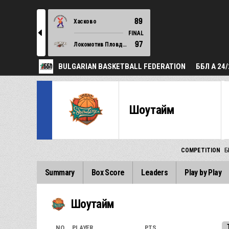
89
Хасково
l
FINAL
97
Локомотив Пловдив
BULGARIAN BASKETBALL FEDERATION
ББЛ А 24/
Шоутайм
COMPETITION
Б
Summary
Box Score
Leaders
Play by Play
Шоутайм
NO.
PLAYER
PTS