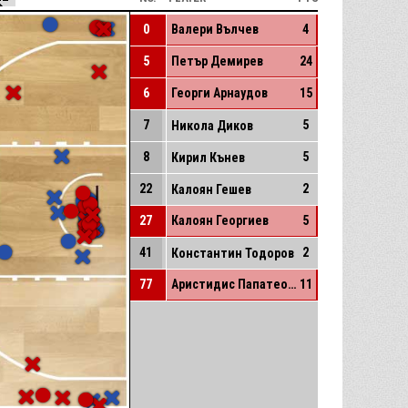
0
Валери Вълчев
4
5
Петър Демирев
24
6
Георги Арнаудов
15
7
5
Никола Диков
8
5
Кирил Кънев
22
2
Калоян Гешев
27
Калоян Георгиев
5
41
2
Константин Тодоров
77
Аристидис Папатеодору
11