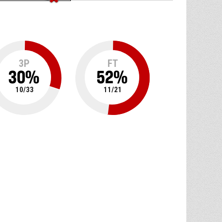
3P
FT
30
%
52
%
10
/
33
11
/
21