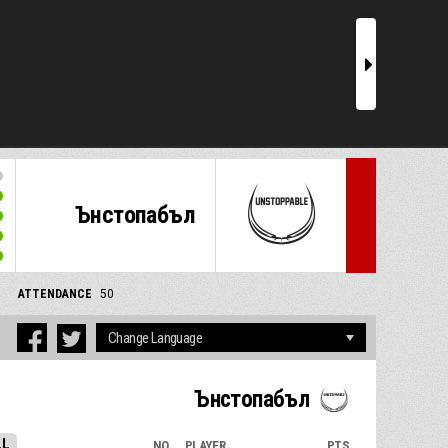
r
Ънстопабъл
ATTENDANCE
50
Ънстопабъл
LL
NO.
PLAYER
PTS