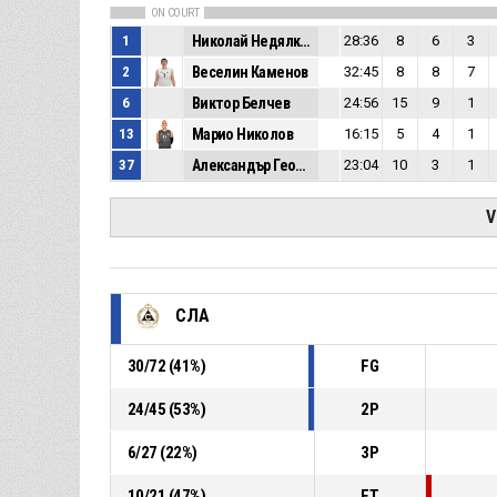
ON COURT
1
Николай Недялков
28:36
8
6
3
2
Веселин Каменов
32:45
8
8
7
6
Виктор Белчев
24:56
15
9
1
13
Марио Николов
16:15
5
4
1
37
Александър Георгиев
23:04
10
3
1
V
СЛА
30
/
72
(
41
%)
FG
24
/
45
(
53
%)
2P
6
/
27
(
22
%)
3P
10
/
21
(
47
%)
FT