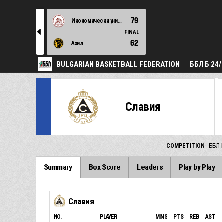
79
Икономически университет
l
FINAL
62
Ахил
BULGARIAN BASKETBALL FEDERATION
ББЛ Б 24/
Славия
COMPETITION
ББЛ 
Summary
Box Score
Leaders
Play by Play
Славия
NO.
PLAYER
MINS
PTS
REB
AST