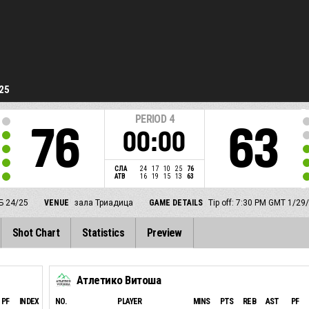
25
PERIOD
4
76
63
00:00
СЛА
24
17
10
25
76
АТВ
16
19
15
13
63
Б 24/25
VENUE
зала Триадица
GAME DETAILS
Tip off: 7:30 PM GMT 1/29
Shot Chart
Statistics
Preview
Атлетико Витоша
PF
INDEX
NO.
PLAYER
MINS
PTS
REB
AST
PF