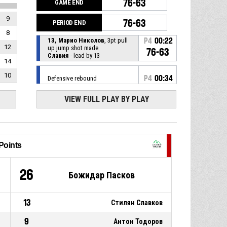
76-63
GAME END
9
76-63
PERIOD END
8
13, Марио Николов
, 3pt pull
P4
00:22
12
up jump shot made
76-63
Славия
- lead by 13
14
10
P4
00:34
Defensive rebound
VIEW FULL PLAY BY PLAY
9, Боян Йоцев
, 3pt pull up
P4
00:35
jump shot missed
2, Божидар Пасков
,
P4
00:43
Substitution out
Points
9, Боян Йоцев
, Substitution
P4
00:43
0
26
Божидар Пасков
in
P4
00:43
Offensive rebound
13
Стилян Славков
9
Антон Тодоров
11, Стилян Славков
, 3pt