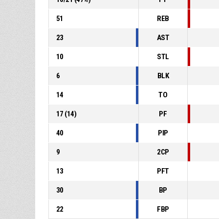
51
REB
23
AST
10
STL
6
BLK
14
TO
17
(
14
)
PF
40
PIP
9
2CP
13
PFT
30
BP
22
FBP