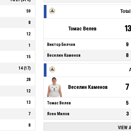
59
Tota
8
1
Томас Велев
12
9
Виктор Белчев
1
8
Веселин Каменов
15
14
(
17
)
28
7
Веселин Каменов
12
13
5
Томас Велев
3
7
Ясен Милов
8
VIEW 