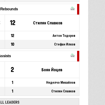
P4
00:43
jump shot missed
l Rebounds
11, Стилян Славков
,
P4
00:48
Defensive rebound
3
12
Стилян Славков
12
Антон Тодоров
10
Стефан Илков
Assists
2
Боян Йоцев
1
Неделчо Михайлов
1
Стилян Славков
ALL LEADERS