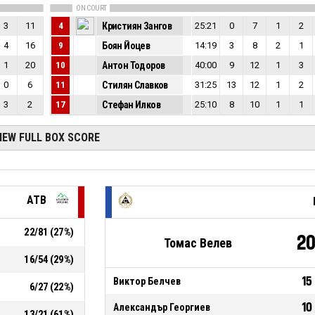
ON COURT
3
11
4
Кристиян Зангов
25:21
0
7
1
2
4
16
9
Боян Йоцев
14:19
3
8
2
1
1
20
10
Антон Тодоров
40:00
9
12
1
3
0
6
11
Стилян Славков
31:25
13
12
1
2
3
2
17
Стефан Илков
25:10
8
10
1
1
IEW FULL BOX SCORE
АТВ
22
/
81
(
27
%)
2
Томас Велев
16
/
54
(
29
%)
15
Виктор Белчев
6
/
27
(
22
%)
10
Александър Георгиев
13
/
21
(
61
%)