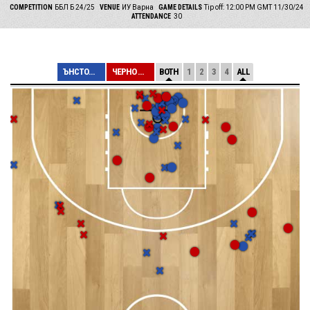
COMPETITION
ББЛ Б 24/25
VENUE
ИУ Варна
GAME DETAILS
Tip off: 12:00 PM GMT 11/30/24
ATTENDANCE
30
ЪНСТОПАБЪЛ Б
ЧЕРНО МОРЕ ТИЧА...
BOTH
1
2
3
4
ALL