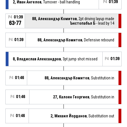
2, Иван Ангелов
, Turnover - ball handling
P4
01:39
P4
01:39
88, Александър Комитов
, 2pt driving layup made
63-77
Ънстопабъл Б
- lead by 14
P4
01:39
88, Александър Комитов
, Defensive rebound
8, Владислав Александров
, 3pt jump shot missed
P4
01:39
P4
01:46
88, Александър Комитов
, Substitution in
P4
01:46
27, Калоян Георгиев
, Substitution in
P4
01:46
2, Михаил Йорданов
, Substitution out