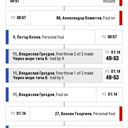
00:57
missed
P3
00:57
88, Александър Комитов
, Foul on
9, Петър Колев
, Personal foul
P3
00:57
P3
01:14
11, Владислав Гроздев
, Free throw 2 of 2 made
49-53
Черно море тича Б
- trail by 4
P3
01:14
11, Владислав Гроздев
, Free throw 1 of 2 made
48-53
Черно море тича Б
- trail by 5
11, Владислав Гроздев
, Foul on
P3
01:14
P3
01:14
27, Калоян Георгиев
, Personal foul