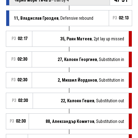
11, Владислав Гроздев
, Defensive rebound
P3
02:13
P3
02:17
35, Раян Матеев
, 2pt lay up missed
P3
02:30
27, Калоян Георгиев
, Substitution in
P3
02:30
2, Михаил Йорданов
, Substitution in
P3
02:30
22, Калоян Гешев
, Substitution out
P3
02:30
88, Александър Комитов
, Substitution out