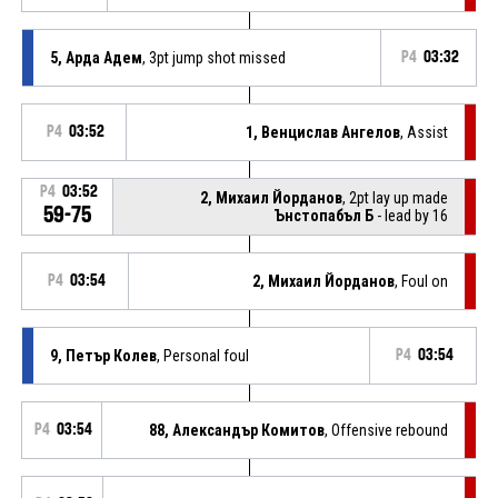
5, Арда Адем
, 3pt jump shot missed
P4
03:32
P4
03:52
1, Венцислав Ангелов
, Assist
P4
03:52
2, Михаил Йорданов
, 2pt lay up made
59-75
Ънстопабъл Б
- lead by 16
P4
03:54
2, Михаил Йорданов
, Foul on
9, Петър Колев
, Personal foul
P4
03:54
P4
03:54
88, Александър Комитов
, Offensive rebound