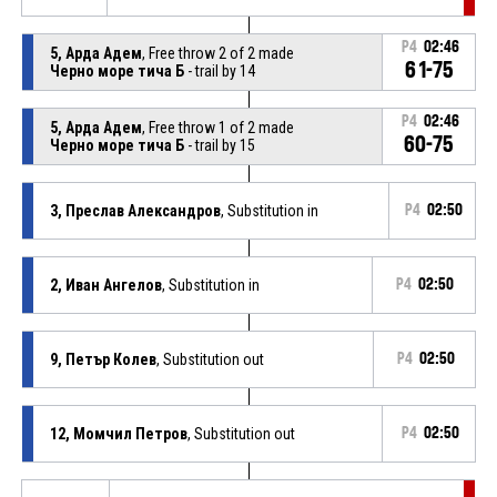
P4
02:46
5, Арда Адем
, Free throw 2 of 2 made
61-75
Черно море тича Б
- trail by 14
P4
02:46
5, Арда Адем
, Free throw 1 of 2 made
60-75
Черно море тича Б
- trail by 15
3, Преслав Александров
, Substitution in
P4
02:50
2, Иван Ангелов
, Substitution in
P4
02:50
9, Петър Колев
, Substitution out
P4
02:50
12, Момчил Петров
, Substitution out
P4
02:50