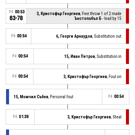
P4
00:53
3, Кристофър Георгиев
, Free throw 1 of 2 made
63-78
Ънстопабъл Б
- lead by 15
P4
00:54
6, Георги Арнаудов
, Substitution out
P4
00:54
15, Иван Петров
, Substitution in
P4
00:54
3, Кристофър Георгиев
, Foul on
15, Момчил Събев
, Personal foul
P4
00:54
P4
01:39
3, Кристофър Георгиев
, Steal