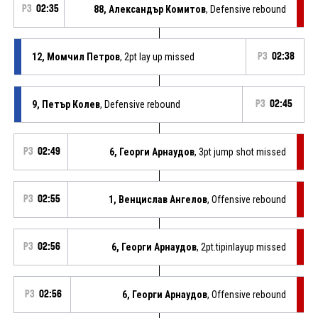
P3
02:35
88, Александър Комитов
, Defensive rebound
12, Момчил Петров
, 2pt lay up missed
P3
02:38
9, Петър Колев
, Defensive rebound
P3
02:45
P3
02:49
6, Георги Арнаудов
, 3pt jump shot missed
P3
02:55
1, Венцислав Ангелов
, Offensive rebound
P3
02:56
6, Георги Арнаудов
, 2pt.tipinlayup missed
P3
02:56
6, Георги Арнаудов
, Offensive rebound