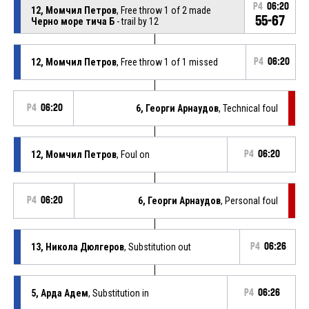
P4
06:20
12, Момчил Петров
, Free throw 1 of 2 made
55-67
Черно море тича Б
- trail by 12
12, Момчил Петров
, Free throw 1 of 1 missed
P4
06:20
P4
06:20
6, Георги Арнаудов
, Technical foul
12, Момчил Петров
, Foul on
P4
06:20
P4
06:20
6, Георги Арнаудов
, Personal foul
13, Никола Дюлгеров
, Substitution out
P4
06:26
5, Арда Адем
, Substitution in
P4
06:26