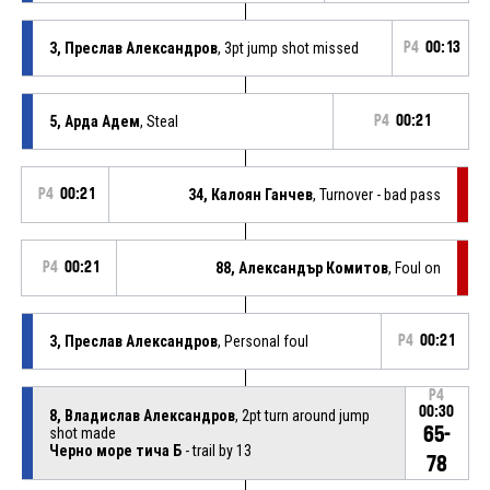
3, Преслав Александров
, 3pt jump shot missed
P4
00:13
5, Арда Адем
, Steal
P4
00:21
P4
00:21
34, Калоян Ганчев
, Turnover - bad pass
P4
00:21
88, Александър Комитов
, Foul on
3, Преслав Александров
, Personal foul
P4
00:21
P4
00:30
8, Владислав Александров
, 2pt turn around jump
65-
shot made
Черно море тича Б
- trail by 13
78