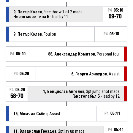
P4
05:10
9, Петър Колев
, Free throw 1 of 2 made
59-70
Черно море тича Б
- trail by 11
9, Петър Колев
, Foul on
P4
05:10
P4
05:10
88, Александър Комитов
, Personal foul
P4
05:26
6, Георги Арнаудов
, Assist
P4
05:26
1, Венцислав Ангелов
, 3pt jump shot made
58-70
Ънстопабъл Б
- lead by 12
15, Момчил Събев
, Assist
P4
05:41
P4
05:41
11, Владислав Гроздев
, 2pt lay up made