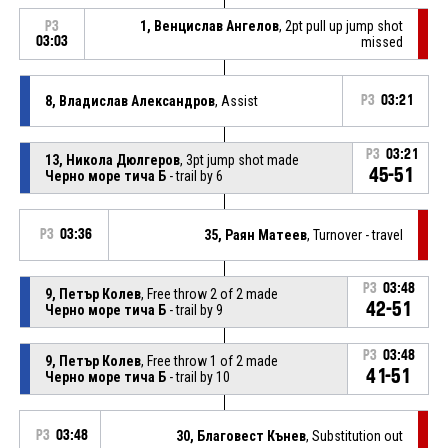
1, Венцислав Ангелов
, 2pt pull up jump shot
P3
03:03
missed
8, Владислав Александров
, Assist
P3
03:21
P3
03:21
13, Никола Дюлгеров
, 3pt jump shot made
45-51
Черно море тича Б
- trail by 6
P3
03:36
35, Раян Матеев
, Turnover - travel
P3
03:48
9, Петър Колев
, Free throw 2 of 2 made
42-51
Черно море тича Б
- trail by 9
P3
03:48
9, Петър Колев
, Free throw 1 of 2 made
41-51
Черно море тича Б
- trail by 10
P3
03:48
30, Благовест Кънев
, Substitution out