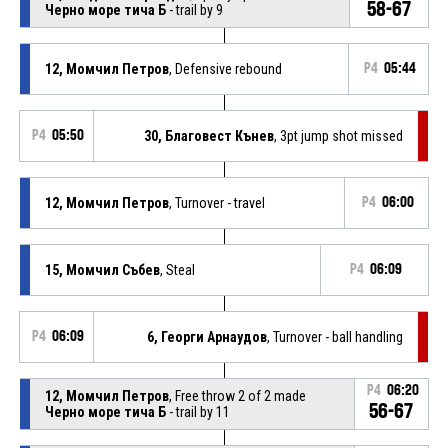
58-67
Черно море тича Б
- trail by 9
12, Момчил Петров
, Defensive rebound
P4
05:44
P4
05:50
30, Благовест Кънев
, 3pt jump shot missed
12, Момчил Петров
, Turnover - travel
P4
06:00
15, Момчил Събев
, Steal
P4
06:09
P4
06:09
6, Георги Арнаудов
, Turnover - ball handling
P4
06:20
12, Момчил Петров
, Free throw 2 of 2 made
56-67
Черно море тича Б
- trail by 11