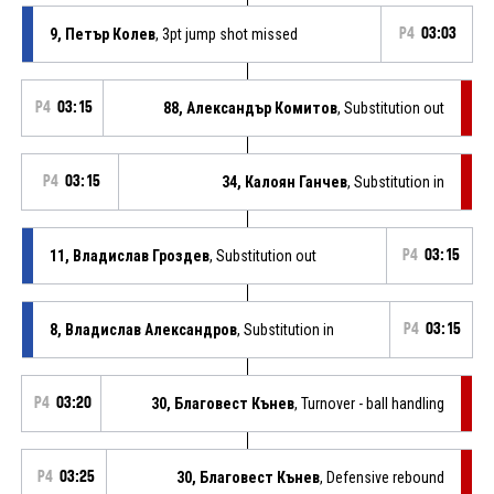
9, Петър Колев
, 3pt jump shot missed
P4
03:03
P4
03:15
88, Александър Комитов
, Substitution out
P4
03:15
34, Калоян Ганчев
, Substitution in
11, Владислав Гроздев
, Substitution out
P4
03:15
8, Владислав Александров
, Substitution in
P4
03:15
P4
03:20
30, Благовест Кънев
, Turnover - ball handling
P4
03:25
30, Благовест Кънев
, Defensive rebound