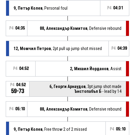
9, Петър Колев
, Personal foul
P4
04:31
P4
04:35
88, Александър Комитов
, Defensive rebound
12, Момчил Петров
, 2pt pull up jump shot missed
P4
04:39
P4
04:52
2, Михаил Йорданов
, Assist
P4
04:52
6, Георги Арнаудов
, 3pt jump shot made
59-73
Ънстопабъл Б
- lead by 14
P4
05:10
88, Александър Комитов
, Defensive rebound
9, Петър Колев
, Free throw 2 of 2 missed
P4
05:10