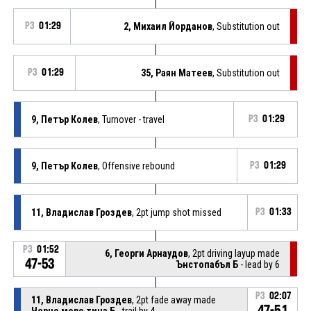
P3
01:29
2, Михаил Йорданов
, Substitution out
P3
01:29
35, Раян Матеев
, Substitution out
9, Петър Колев
, Turnover - travel
P3
01:29
9, Петър Колев
, Offensive rebound
P3
01:29
11, Владислав Гроздев
, 2pt jump shot missed
P3
01:33
P3
01:52
6, Георги Арнаудов
, 2pt driving layup made
47-53
Ънстопабъл Б
- lead by 6
P3
02:07
11, Владислав Гроздев
, 2pt fade away made
47-51
Черно море тича Б
- trail by 4