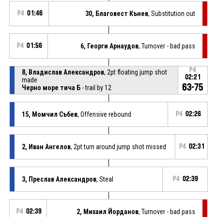
P4
01:46
30, Благовест Кънев
, Substitution out
P4
01:56
6, Георги Арнаудов
, Turnover - bad pass
P4
8, Владислав Александров
, 2pt floating jump shot
02:21
made
63-75
Черно море тича Б
- trail by 12
15, Момчил Събев
, Offensive rebound
P4
02:26
2, Иван Ангелов
, 2pt turn around jump shot missed
P4
02:31
3, Преслав Александров
, Steal
P4
02:39
P4
02:39
2, Михаил Йорданов
, Turnover - bad pass