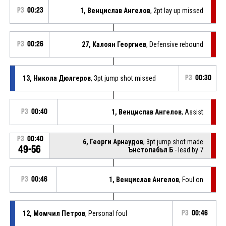
P3
00:23
1, Венцислав Ангелов
, 2pt lay up missed
P3
00:26
27, Калоян Георгиев
, Defensive rebound
13, Никола Дюлгеров
, 3pt jump shot missed
P3
00:30
P3
00:40
1, Венцислав Ангелов
, Assist
P3
00:40
6, Георги Арнаудов
, 3pt jump shot made
49-56
Ънстопабъл Б
- lead by 7
P3
00:46
1, Венцислав Ангелов
, Foul on
12, Момчил Петров
, Personal foul
P3
00:46