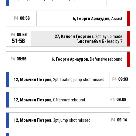
P4
08:56
6, Георги Арнаудов
, Assist
P4
08:56
27, Калоян Георгиев
, 2pt lay up made
51-58
Ънстопабъл Б
- lead by 7
P4
08:56
6, Георги Арнаудов
, Defensive rebound
12, Момчил Петров
, 2pt floating jump shot missed
P4
09:03
12, Момчил Петров
, Offensive rebound
P4
09:08
12, Момчил Петров
, 3pt jump shot missed
P4
09:14