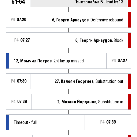
51-64
Ънстопабъл Б
- lead by 13
P4
07:20
6, Георги Арнаудов
, Defensive rebound
P4
07:27
6, Георги Арнаудов
, Block
12, Момчил Петров
, 2pt lay up missed
P4
07:27
P4
07:39
27, Калоян Георгиев
, Substitution out
P4
07:39
2, Михаил Йорданов
, Substitution in
Timeout - full
P4
07:39