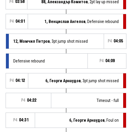
P4
03:58
88, Александър Комитов
, 2pt lay up missed
P4
04:01
1, Венцислав Ангелов
, Defensive rebound
12, Момчил Петров
, 3pt jump shot missed
P4
04:05
Defensive rebound
P4
04:09
P4
04:12
6, Георги Арнаудов
, 3pt jump shot missed
P4
04:22
Timeout - full
P4
04:31
6, Георги Арнаудов
, Foul on