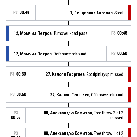
P3
00:46
1, Венцислав Ангелов
, Steal
12, Момчил Петров
, Turnover - bad pass
P3
00:46
12, Момчил Петров
, Defensive rebound
P3
00:50
P3
00:50
27, Калоян Георгиев
, 2pt.tipinlayup missed
P3
00:50
27, Калоян Георгиев
, Offensive rebound
88, Александър Комитов
, Free throw 2 of 2
P3
00:57
missed
88, Александър Комитов
, Free throw 1 of 2
P3