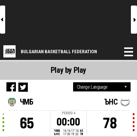
l
r
BULGARIAN BASKETBALL FEDERATION
Play by Play
ЧМБ
ЪНС
PERIOD
4
65
78
00:00
ЧМБ
16
16
17
16
65
ЪНС
17
20
19
22
78