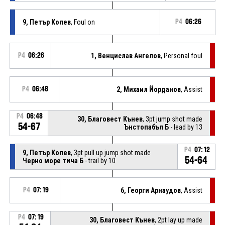
9, Петър Колев
, Foul on
P4
06:26
P4
06:26
1, Венцислав Ангелов
, Personal foul
P4
06:48
2, Михаил Йорданов
, Assist
P4
06:48
30, Благовест Кънев
, 3pt jump shot made
54-67
Ънстопабъл Б
- lead by 13
P4
07:12
9, Петър Колев
, 3pt pull up jump shot made
54-64
Черно море тича Б
- trail by 10
P4
07:19
6, Георги Арнаудов
, Assist
P4
07:19
30, Благовест Кънев
, 2pt lay up made