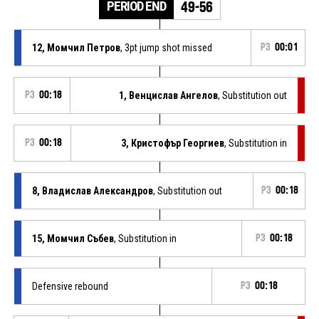
PERIOD END
49-56
12, Момчил Петров
, 3pt jump shot missed
P3
00:01
P3
00:18
1, Венцислав Ангелов
, Substitution out
P3
00:18
3, Кристофър Георгиев
, Substitution in
8, Владислав Александров
, Substitution out
P3
00:18
15, Момчил Събев
, Substitution in
P3
00:18
Defensive rebound
P3
00:18