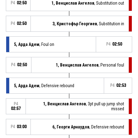
P4
02:50
1, Венцислав Ангелов
, Substitution out
P4
02:50
3, Кристофър Георгиев
, Substitution in
5, Арда Адем
, Foul on
P4
02:50
P4
02:50
1, Венцислав Ангелов
, Personal foul
5, Арда Адем
, Defensive rebound
P4
02:53
1, Венцислав Ангелов
, 3pt pull up jump shot
P4
02:57
missed
P4
03:00
6, Георги Арнаудов
, Defensive rebound