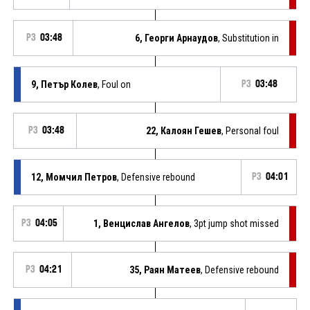
P3
03:48
6, Георги Арнаудов
, Substitution in
9, Петър Колев
, Foul on
P3
03:48
P3
03:48
22, Калоян Гешев
, Personal foul
12, Момчил Петров
, Defensive rebound
P3
04:01
P3
04:05
1, Венцислав Ангелов
, 3pt jump shot missed
P3
04:21
35, Раян Матеев
, Defensive rebound