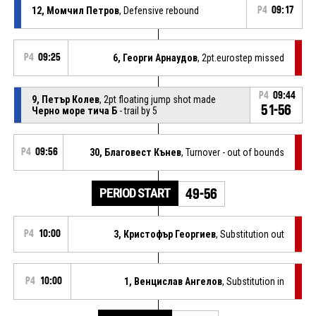
12, Момчил Петров
, Defensive rebound
P4
09:17
P4
09:25
6, Георги Арнаудов
, 2pt.eurostep missed
P4
09:44
9, Петър Колев
, 2pt floating jump shot made
51-56
Черно море тича Б
- trail by 5
P4
09:56
30, Благовест Кънев
, Turnover - out of bounds
PERIOD START
49-56
P4
10:00
3, Кристофър Георгиев
, Substitution out
P4
10:00
1, Венцислав Ангелов
, Substitution in