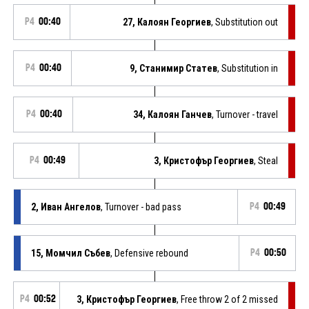
P4
00:40
27, Калоян Георгиев
, Substitution out
P4
00:40
9, Станимир Статев
, Substitution in
P4
00:40
34, Калоян Ганчев
, Turnover - travel
P4
00:49
3, Кристофър Георгиев
, Steal
2, Иван Ангелов
, Turnover - bad pass
P4
00:49
15, Момчил Събев
, Defensive rebound
P4
00:50
P4
00:52
3, Кристофър Георгиев
, Free throw 2 of 2 missed