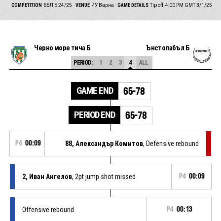
COMPETITION
ББЛ Б 24/25
VENUE
ИУ Варна
GAME DETAILS
Tip off: 4:00 PM GMT 3/1/25
Черно море тича Б
Ънстопабъл Б
PERIOD:
1
2
3
4
ALL
GAME END
65-78
PERIOD END
65-78
P4
00:09
88, Александър Комитов
, Defensive rebound
2, Иван Ангелов
, 2pt jump shot missed
P4
00:09
Offensive rebound
P4
00:13