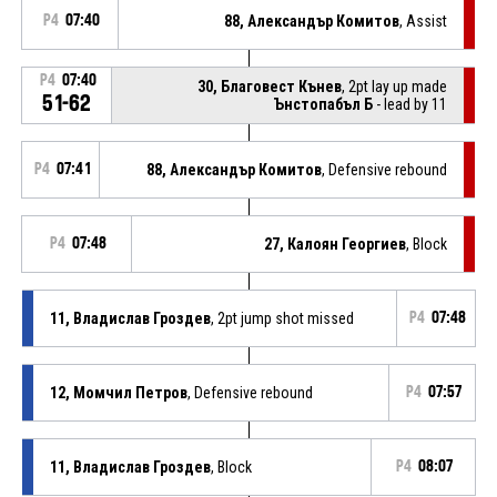
P4
07:40
88, Александър Комитов
, Assist
P4
07:40
30, Благовест Кънев
, 2pt lay up made
51-62
Ънстопабъл Б
- lead by 11
P4
07:41
88, Александър Комитов
, Defensive rebound
P4
07:48
27, Калоян Георгиев
, Block
11, Владислав Гроздев
, 2pt jump shot missed
P4
07:48
12, Момчил Петров
, Defensive rebound
P4
07:57
11, Владислав Гроздев
, Block
P4
08:07