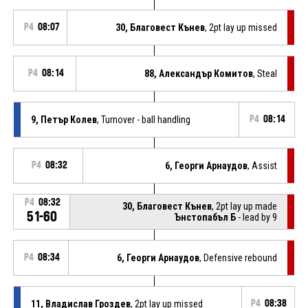
P4
08:07
30, Благовест Кънев
, 2pt lay up missed
P4
08:14
88, Александър Комитов
, Steal
9, Петър Колев
, Turnover - ball handling
P4
08:14
P4
08:32
6, Георги Арнаудов
, Assist
P4
08:32
30, Благовест Кънев
, 2pt lay up made
51-60
Ънстопабъл Б
- lead by 9
P4
08:34
6, Георги Арнаудов
, Defensive rebound
11, Владислав Гроздев
, 2pt lay up missed
P4
08:38