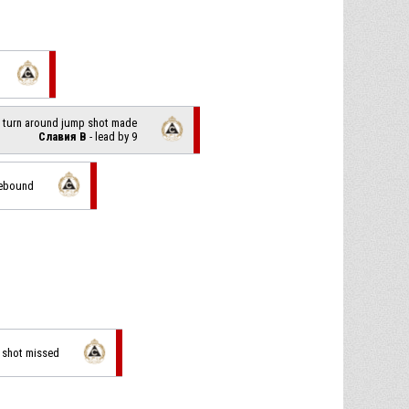
t turn around jump shot made
Славия В
- lead by 9
rebound
p shot missed