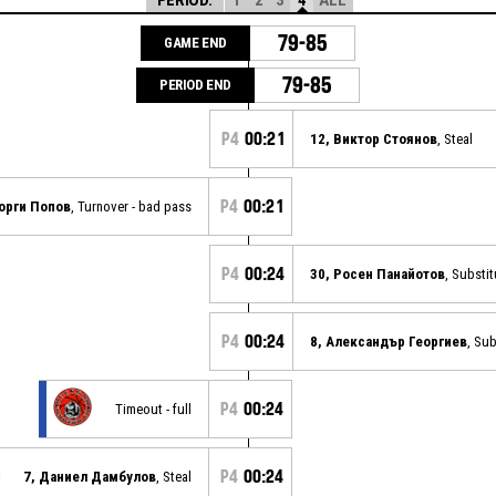
79-85
GAME END
79-85
PERIOD END
P4
00:21
12, Виктор Стоянов
, Steal
P4
00:21
еорги Попов
, Turnover - bad pass
P4
00:24
30, Росен Панайотов
, Substit
P4
00:24
8, Александър Георгиев
, Sub
P4
00:24
Timeout - full
P4
00:24
7, Даниел Дамбулов
, Steal