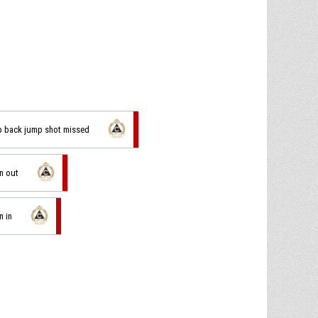
ep back jump shot missed
on out
n in