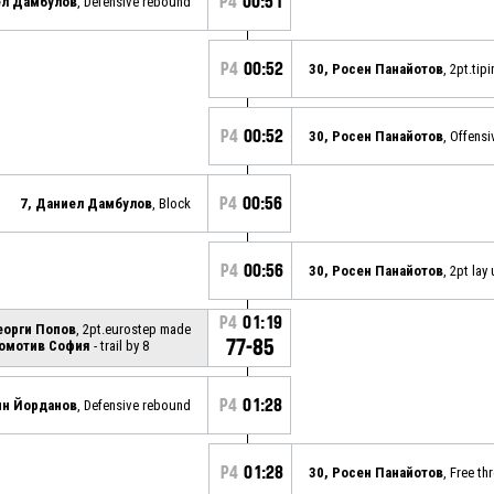
P4
00:51
ел Дамбулов
, Defensive rebound
P4
00:52
30, Росен Панайотов
, 2pt.tip
P4
00:52
30, Росен Панайотов
, Offens
P4
00:56
7, Даниел Дамбулов
, Block
P4
00:56
30, Росен Панайотов
, 2pt lay
P4
01:19
Георги Попов
, 2pt.eurostep made
77-85
омотив София
- trail by 8
P4
01:28
ин Йорданов
, Defensive rebound
P4
01:28
30, Росен Панайотов
, Free t