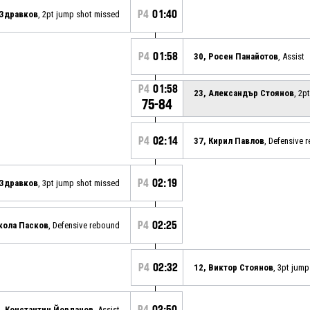
P4
01:40
 Здравков
, 2pt jump shot missed
P4
01:58
30, Росен Панайотов
, Assist
P4
01:58
23, Александър Стоянов
, 2p
75-84
P4
02:14
37, Кирил Павлов
, Defensive 
P4
02:19
 Здравков
, 3pt jump shot missed
P4
02:25
кола Пасков
, Defensive rebound
P4
02:32
12, Виктор Стоянов
, 3pt jum
P4
02:50
, Константин Йорданов
, Assist