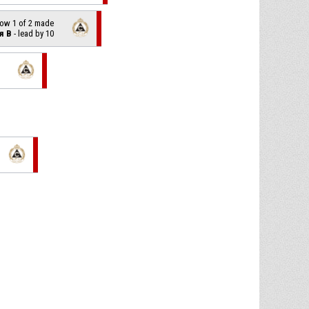
hrow 1 of 2 made
я В
- lead by 10