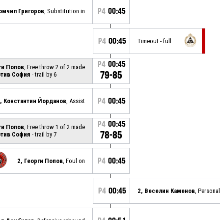
P4
00:45
омчил Григоров
, Substitution in
P4
00:45
Timeout - full
P4
00:45
ги Попов
, Free throw 2 of 2 made
79-85
тив София
- trail by 6
P4
00:45
, Константин Йорданов
, Assist
P4
00:45
ги Попов
, Free throw 1 of 2 made
78-85
тив София
- trail by 7
P4
00:45
2, Георги Попов
, Foul on
P4
00:45
2, Веселин Каменов
, Personal