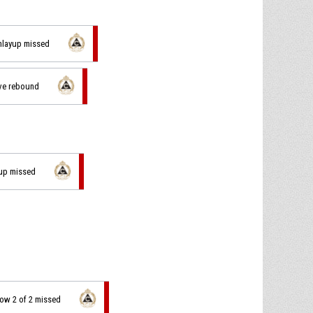
inlayup missed
ive rebound
 up missed
hrow 2 of 2 missed