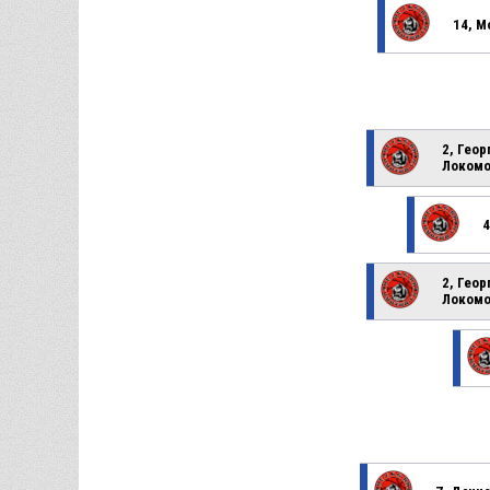
14, М
2, Геор
Локомо
4
2, Геор
Локомо