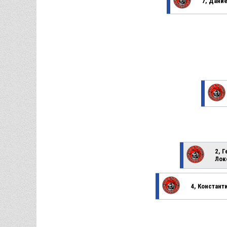
7, Дани
2, 
Лок
4, Констант