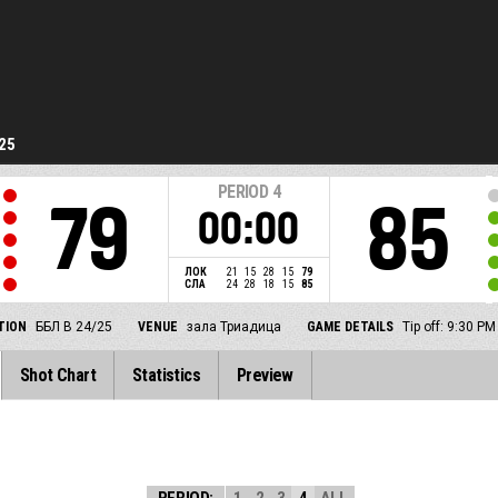
25
PERIOD
4
79
85
00:00
ЛОК
21
15
28
15
79
СЛА
24
28
18
15
85
TION
ББЛ В 24/25
VENUE
зала Триадица
GAME DETAILS
Tip off: 9:30 P
Shot Chart
Statistics
Preview
PERIOD:
1
2
3
4
ALL