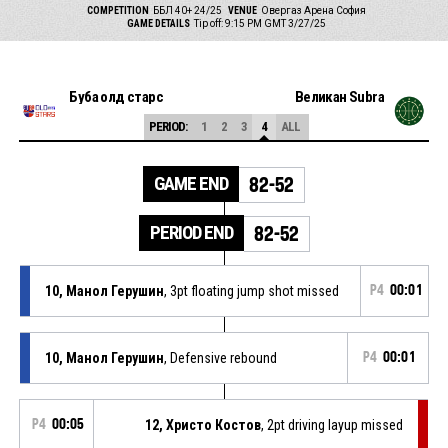
COMPETITION
ББЛ 40+ 24/25
VENUE
Овергаз Арена София
GAME DETAILS
Tip off: 9:15 PM GMT 3/27/25
Буба олд старс
Великан Subra
PERIOD:
1
2
3
4
ALL
GAME END
82-52
PERIOD END
82-52
10, Манол Герушин
, 3pt floating jump shot missed
P4
00:01
10, Манол Герушин
, Defensive rebound
P4
00:01
P4
00:05
12, Христо Костов
, 2pt driving layup missed