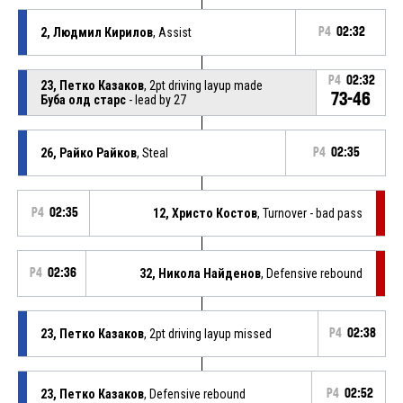
2, Людмил Кирилов
, Assist
P4
02:32
P4
02:32
23, Петко Казаков
, 2pt driving layup made
73-46
Буба олд старс
- lead by 27
26, Райко Райков
, Steal
P4
02:35
P4
02:35
12, Христо Костов
, Turnover - bad pass
P4
02:36
32, Никола Найденов
, Defensive rebound
23, Петко Казаков
, 2pt driving layup missed
P4
02:38
23, Петко Казаков
, Defensive rebound
P4
02:52