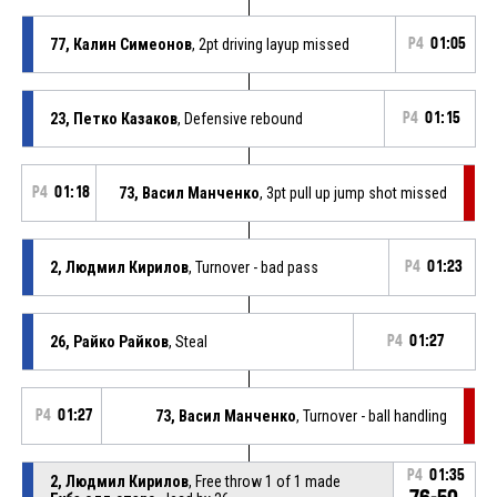
77, Калин Симеонов
, 2pt driving layup missed
P4
01:05
23, Петко Казаков
, Defensive rebound
P4
01:15
P4
01:18
73, Васил Манченко
, 3pt pull up jump shot missed
2, Людмил Кирилов
, Turnover - bad pass
P4
01:23
26, Райко Райков
, Steal
P4
01:27
P4
01:27
73, Васил Манченко
, Turnover - ball handling
P4
01:35
2, Людмил Кирилов
, Free throw 1 of 1 made