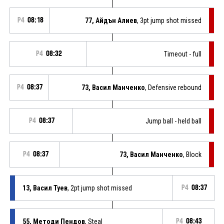
P4
08:18
77, Айдън Алиев
, 3pt jump shot missed
P4
08:32
Timeout - full
P4
08:37
73, Васил Манченко
, Defensive rebound
P4
08:37
Jump ball - held ball
P4
08:37
73, Васил Манченко
, Block
13, Васил Туев
, 2pt jump shot missed
P4
08:37
55, Методи Пендов
, Steal
P4
08:43