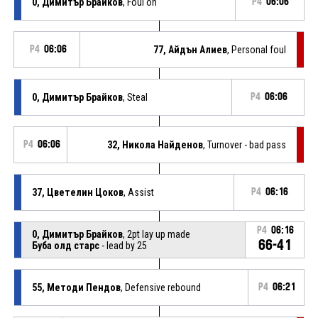
0, Димитър Брайков
, Foul on
P4
06:06
P4
06:06
77, Айдън Алиев
, Personal foul
0, Димитър Брайков
, Steal
P4
06:06
P4
06:06
32, Никола Найденов
, Turnover - bad pass
37, Цветелин Цоков
, Assist
P4
06:16
P4
06:16
0, Димитър Брайков
, 2pt lay up made
66-41
Буба олд старс
- lead by 25
55, Методи Пендов
, Defensive rebound
P4
06:21