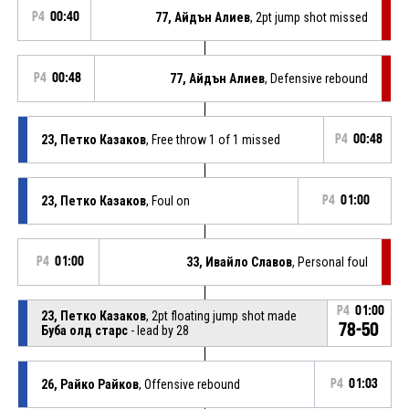
P4
00:40
77, Айдън Алиев
, 2pt jump shot missed
P4
00:48
77, Айдън Алиев
, Defensive rebound
23, Петко Казаков
, Free throw 1 of 1 missed
P4
00:48
23, Петко Казаков
, Foul on
P4
01:00
P4
01:00
33, Ивайло Славов
, Personal foul
P4
01:00
23, Петко Казаков
, 2pt floating jump shot made
78-50
Буба олд старс
- lead by 28
26, Райко Райков
, Offensive rebound
P4
01:03