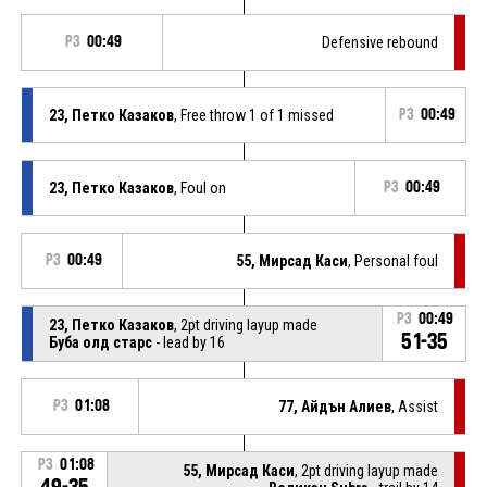
P3
00:49
Defensive rebound
23, Петко Казаков
, Free throw 1 of 1 missed
P3
00:49
23, Петко Казаков
, Foul on
P3
00:49
P3
00:49
55, Мирсад Каси
, Personal foul
P3
00:49
23, Петко Казаков
, 2pt driving layup made
51-35
Буба олд старс
- lead by 16
P3
01:08
77, Айдън Алиев
, Assist
P3
01:08
55, Мирсад Каси
, 2pt driving layup made
49-35