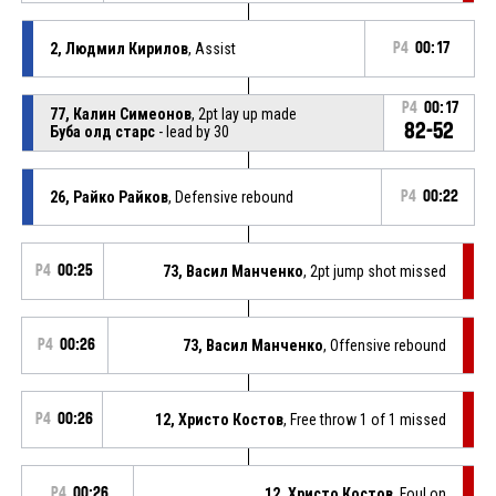
2, Людмил Кирилов
, Assist
P4
00:17
P4
00:17
77, Калин Симеонов
, 2pt lay up made
82-52
Буба олд старс
- lead by 30
26, Райко Райков
, Defensive rebound
P4
00:22
P4
00:25
73, Васил Манченко
, 2pt jump shot missed
P4
00:26
73, Васил Манченко
, Offensive rebound
P4
00:26
12, Христо Костов
, Free throw 1 of 1 missed
P4
00:26
12, Христо Костов
, Foul on