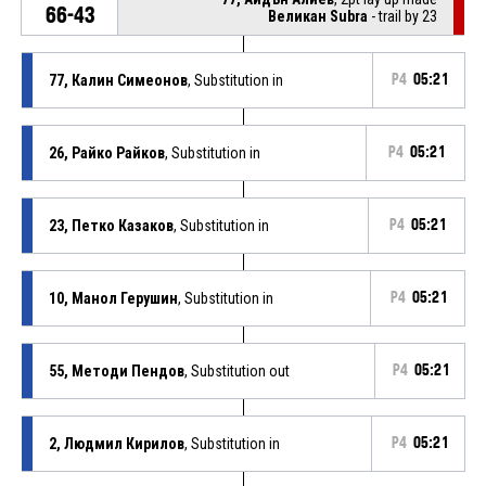
66-43
Великан Subra
- trail by 23
77, Калин Симеонов
, Substitution in
P4
05:21
26, Райко Райков
, Substitution in
P4
05:21
23, Петко Казаков
, Substitution in
P4
05:21
10, Манол Герушин
, Substitution in
P4
05:21
55, Методи Пендов
, Substitution out
P4
05:21
2, Людмил Кирилов
, Substitution in
P4
05:21