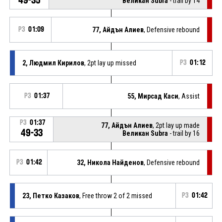
Великан Subra
- trail by 14
P3
01:09
77, Айдън Алиев
, Defensive rebound
2, Людмил Кирилов
, 2pt lay up missed
P3
01:12
P3
01:37
55, Мирсад Каси
, Assist
P3
01:37
77, Айдън Алиев
, 2pt lay up made
49-33
Великан Subra
- trail by 16
P3
01:42
32, Никола Найденов
, Defensive rebound
23, Петко Казаков
, Free throw 2 of 2 missed
P3
01:42