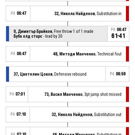
P4
06:47
32, Никола Найденов
, Substitution in
P4
06:47
0, Димитър Брайков
, Free throw 1 of 1 made
61-41
Буба олд старс
- lead by 20
P4
06:47
48, Методи Манченко
, Technical foul
37, Цветелин Цоков
, Defensive rebound
P4
06:59
P4
07:01
73, Васил Манченко
, 3pt jump shot missed
P4
07:10
32, Никола Найденов
, Substitution out
P4
07:10
48, Методи Манченко
, Substitution in