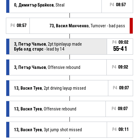
0, Димитър Брайков
, Steal
P4
08:57
P4
08:57
73, Васил Манченко
, Turnover - bad pass
P4
09:02
3, Петър Чальов
, 2pt.tipinlayup made
55-41
Буба олд старс
- lead by 14
3, Петър Чальов
, Offensive rebound
P4
09:02
13, Васил Туев
, 2pt driving layup missed
P4
09:07
13, Васил Туев
, Offensive rebound
P4
09:07
13, Васил Туев
, 3pt jump shot missed
P4
09:11