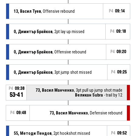
13, Васил Туев
, Offensive rebound
P4
09:14
0, Димитър Брайков
, 2pt lay up missed
P4
09:18
0, Димитър Брайков
, Offensive rebound
P4
09:20
0, Димитър Брайков
, 3pt jump shot missed
P4
09:25
P4
09:38
73, Васил Манченко
, 3pt pull up jump shot made
53-41
Великан Subra
- trail by 12
P4
09:48
73, Васил Манченко
, Defensive rebound
55, Методи Пендов
, 2pt hookshot missed
P4
09:52