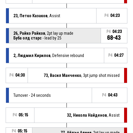
23, Петко Казаков
, Assist
P4
04:23
P4
04:23
26, Райко Райков
, 2pt lay up made
68-43
Буба олд старс
- lead by 25
2, Людмил Кирилов
, Defensive rebound
P4
04:27
P4
04:30
73, Васил Манченко
, 3pt jump shot missed
Turnover - 24 seconds
P4
04:43
P4
05:15
32, Никола Найденов
, Assist
P4
05:15
77, Айдън Алиев
, 2pt lay up made