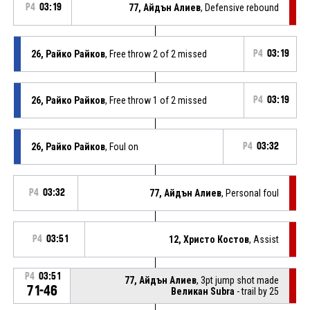
P4
03:19
77, Айдън Алиев
, Defensive rebound
26, Райко Райков
, Free throw 2 of 2 missed
P4
03:19
26, Райко Райков
, Free throw 1 of 2 missed
P4
03:19
26, Райко Райков
, Foul on
P4
03:32
P4
03:32
77, Айдън Алиев
, Personal foul
P4
03:51
12, Христо Костов
, Assist
P4
03:51
77, Айдън Алиев
, 3pt jump shot made
71-46
Великан Subra
- trail by 25