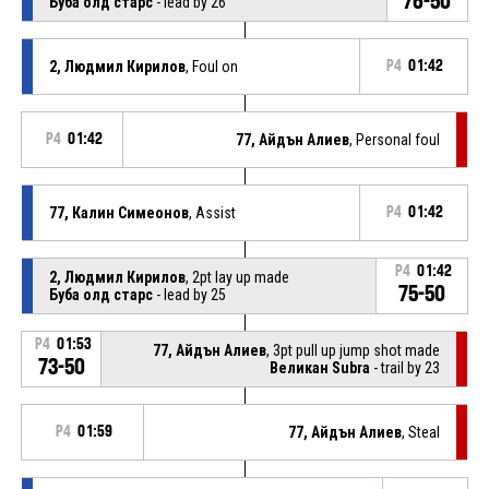
76-50
Буба олд старс
- lead by 26
2, Людмил Кирилов
, Foul on
P4
01:42
P4
01:42
77, Айдън Алиев
, Personal foul
77, Калин Симеонов
, Assist
P4
01:42
P4
01:42
2, Людмил Кирилов
, 2pt lay up made
75-50
Буба олд старс
- lead by 25
P4
01:53
77, Айдън Алиев
, 3pt pull up jump shot made
73-50
Великан Subra
- trail by 23
P4
01:59
77, Айдън Алиев
, Steal