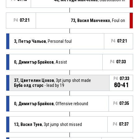
P4
07:21
73, Васил Манченко
, Foul on
3, Петър Чальов
, Personal foul
P4
07:21
0, Димитър Брайков
, Assist
P4
07:33
P4
07:33
37, Цветелин Цоков
, 3pt jump shot made
60-41
Буба олд старс
- lead by 19
0, Димитър Брайков
, Offensive rebound
P4
07:35
13, Васил Туев
, 3pt jump shot missed
P4
07:37