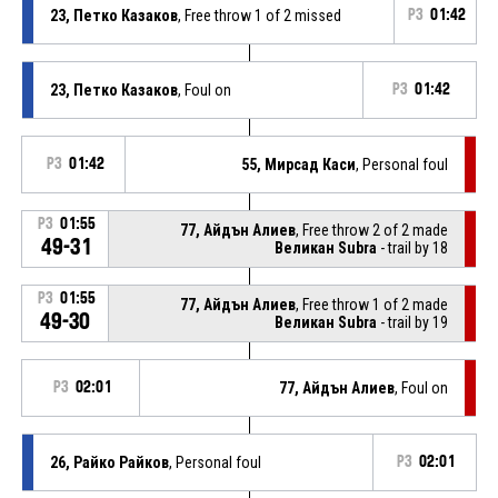
23, Петко Казаков
, Free throw 1 of 2 missed
P3
01:42
23, Петко Казаков
, Foul on
P3
01:42
P3
01:42
55, Мирсад Каси
, Personal foul
P3
01:55
77, Айдън Алиев
, Free throw 2 of 2 made
49-31
Великан Subra
- trail by 18
P3
01:55
77, Айдън Алиев
, Free throw 1 of 2 made
49-30
Великан Subra
- trail by 19
P3
02:01
77, Айдън Алиев
, Foul on
26, Райко Райков
, Personal foul
P3
02:01