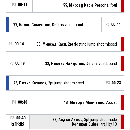
P3
00:11
55, Мирсад Каси
, Personal foul
77, Калин Симеонов
, Defensive rebound
P3
00:11
P3
00:14
55, Мирсад Каси
, 2pt floating jump shot missed
P3
00:19
32, Никола Найденов
, Defensive rebound
23, Петко Казаков
, 2pt jump shot missed
P3
00:23
P3
00:40
48, Методи Манченко
, Assist
P3
00:40
77, Айдън Алиев
, 3pt jump shot made
51-38
Великан Subra
- trail by 13