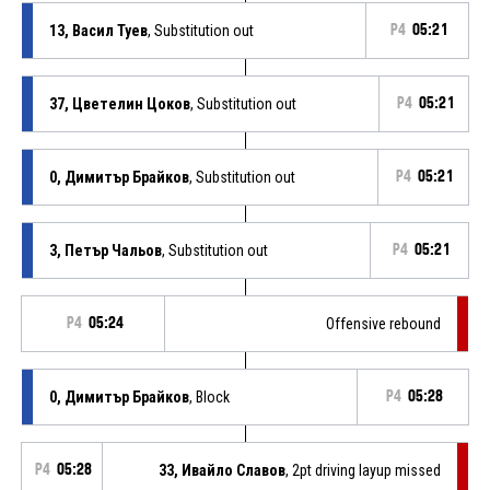
13, Васил Туев
, Substitution out
P4
05:21
37, Цветелин Цоков
, Substitution out
P4
05:21
0, Димитър Брайков
, Substitution out
P4
05:21
3, Петър Чальов
, Substitution out
P4
05:21
P4
05:24
Offensive rebound
0, Димитър Брайков
, Block
P4
05:28
P4
05:28
33, Ивайло Славов
, 2pt driving layup missed