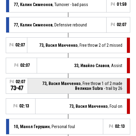
77, Калин Симеонов
, Turnover - bad pass
P4
01:59
77, Калин Симеонов
, Defensive rebound
P4
02:07
P4
02:07
73, Васил Манченко
, Free throw 2 of 2 missed
P4
02:07
33, Ивайло Славов
, Assist
P4
02:07
73, Васил Манченко
, Free throw 1 of 2 made
73-47
Великан Subra
- trail by 26
P4
02:13
73, Васил Манченко
, Foul on
10, Манол Герушин
, Personal foul
P4
02:13