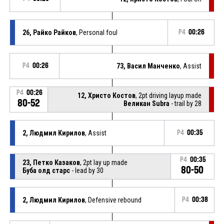
26, Райко Райков
, Personal foul
P4
00:26
P4
00:26
73, Васил Манченко
, Assist
P4
00:26
12, Христо Костов
, 2pt driving layup made
80-52
Великан Subra
- trail by 28
2, Людмил Кирилов
, Assist
P4
00:35
P4
00:35
23, Петко Казаков
, 2pt lay up made
80-50
Буба олд старс
- lead by 30
2, Людмил Кирилов
, Defensive rebound
P4
00:38