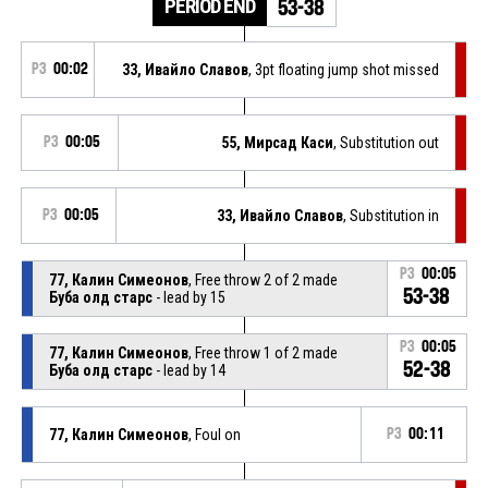
PERIOD END
53-38
P3
00:02
33, Ивайло Славов
, 3pt floating jump shot missed
P3
00:05
55, Мирсад Каси
, Substitution out
P3
00:05
33, Ивайло Славов
, Substitution in
P3
00:05
77, Калин Симеонов
, Free throw 2 of 2 made
53-38
Буба олд старс
- lead by 15
P3
00:05
77, Калин Симеонов
, Free throw 1 of 2 made
52-38
Буба олд старс
- lead by 14
77, Калин Симеонов
, Foul on
P3
00:11