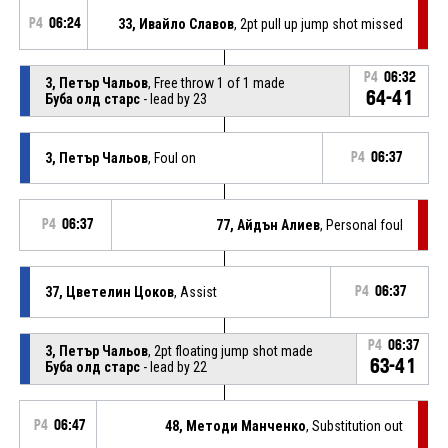
P4
06:24
33, Ивайло Славов
, 2pt pull up jump shot missed
P4
06:32
3, Петър Чальов
, Free throw 1 of 1 made
64-41
Буба олд старс
- lead by 23
3, Петър Чальов
, Foul on
P4
06:37
P4
06:37
77, Айдън Алиев
, Personal foul
37, Цветелин Цоков
, Assist
P4
06:37
P4
06:37
3, Петър Чальов
, 2pt floating jump shot made
63-41
Буба олд старс
- lead by 22
P4
06:47
48, Методи Манченко
, Substitution out