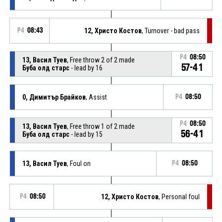
P4
08:43
12, Христо Костов
, Turnover - bad pass
P4
08:50
13, Васил Туев
, Free throw 2 of 2 made
57-41
Буба олд старс
- lead by 16
0, Димитър Брайков
, Assist
P4
08:50
P4
08:50
13, Васил Туев
, Free throw 1 of 2 made
56-41
Буба олд старс
- lead by 15
13, Васил Туев
, Foul on
P4
08:50
P4
08:50
12, Христо Костов
, Personal foul