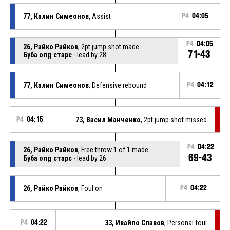
77, Калин Симеонов
, Assist
P4
04:05
P4
04:05
26, Райко Райков
, 2pt jump shot made
71-43
Буба олд старс
- lead by 28
77, Калин Симеонов
, Defensive rebound
P4
04:12
P4
04:15
73, Васил Манченко
, 2pt jump shot missed
P4
04:22
26, Райко Райков
, Free throw 1 of 1 made
69-43
Буба олд старс
- lead by 26
26, Райко Райков
, Foul on
P4
04:22
P4
04:22
33, Ивайло Славов
, Personal foul