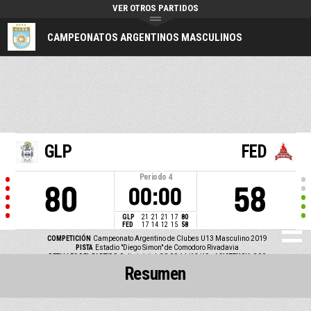
VER OTROS PARTIDOS
CAMPEONATOS ARGENTINOS MASCULINOS
GLP
FED
Periodo
4
80
58
00:00
GLP
21
21
21
17
80
FED
17
14
12
15
58
COMPETICIÓN
Campeonato Argentino de Clubes U13 Masculino 2019
PISTA
Estadio "Diego Simon" de Comodoro Rivadavia
DETALLES DEL PARTIDO
Salto inicial: 20:00 14/12/19
ASISTENCIA
300
Resumen