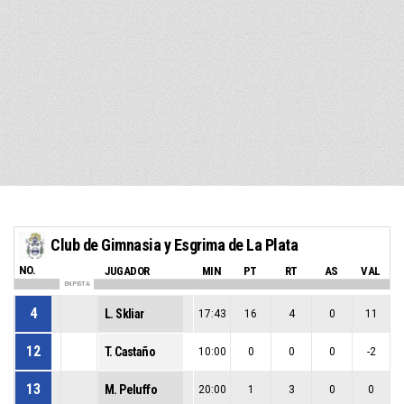
Club de Gimnasia y Esgrima de La Plata
NO.
JUGADOR
MIN
PT
RT
AS
VAL
EN PISTA
4
L. Skliar
17:43
16
4
0
11
12
T. Castaño
10:00
0
0
0
-2
13
M. Peluffo
20:00
1
3
0
0