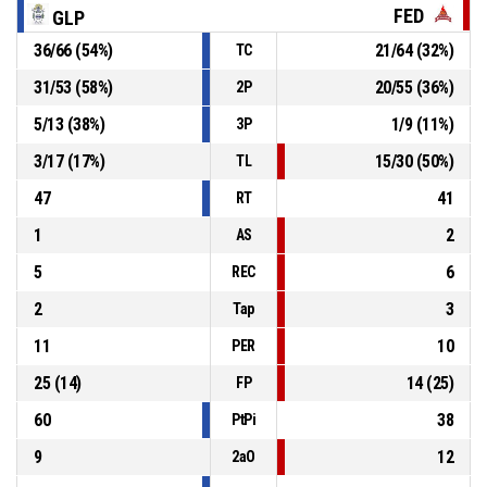
FED
GLP
P4
36
/
66
(
54
%)
21
/
64
(
32
%)
TC
00:34
5, M. Cuzen
, 2PT bandeja convertido
78-
Federacion Deportiva YPF de Comodoro Rivadavia
-
31
/
53
(
58
%)
20
/
55
(
36
%)
2P
pierde por 20
58
5
/
13
(
38
%)
1
/
9
(
11
%)
3P
4, L. Skliar
, 2PT tiro convertido
P4
00:38
Club de Gimnasia y Esgrima de La Plata
- gana por
78-56
3
/
17
(
17
%)
15
/
30
(
50
%)
TL
22
47
41
RT
1
2
AS
5
6
REC
2
3
Tap
11
10
PER
25
(
14
)
14
(
25
)
FP
60
38
PtPi
9
12
2aO