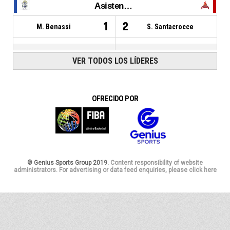
Asistencias
1
2
M. Benassi
S. Santacrocce
VER TODOS LOS LÍDERES
OFRECIDO POR
© Genius Sports Group 2019.
Content responsibility of website
administrators. For advertising or data feed enquiries, please click here