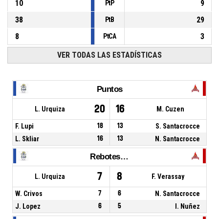
10
9
PtP
38
29
PtB
8
3
PtCA
VER TODAS LAS ESTADÍSTICAS
Puntos
20
16
L. Urquiza
M. Cuzen
F. Lupi
18
13
S. Santacrocce
L. Skliar
16
13
N. Santacrocce
Rebotes Totales
7
8
L. Urquiza
F. Verassay
W. Crivos
7
6
N. Santacrocce
J. Lopez
6
5
I. Nuñez