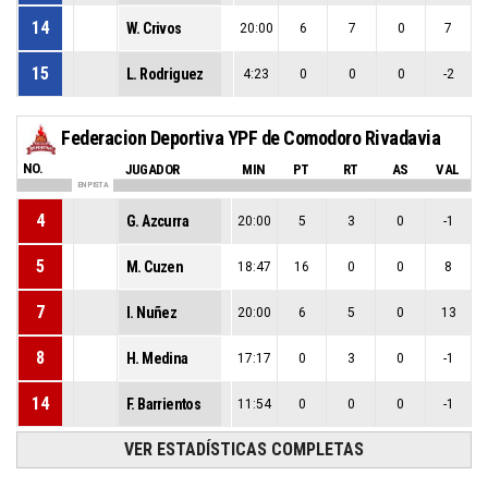
14
W. Crivos
20:00
6
7
0
7
15
L. Rodriguez
4:23
0
0
0
-2
Federacion Deportiva YPF de Comodoro Rivadavia
NO.
JUGADOR
MIN
PT
RT
AS
VAL
EN PISTA
4
G. Azcurra
20:00
5
3
0
-1
5
M. Cuzen
18:47
16
0
0
8
7
I. Nuñez
20:00
6
5
0
13
8
H. Medina
17:17
0
3
0
-1
14
F. Barrientos
11:54
0
0
0
-1
VER ESTADÍSTICAS COMPLETAS