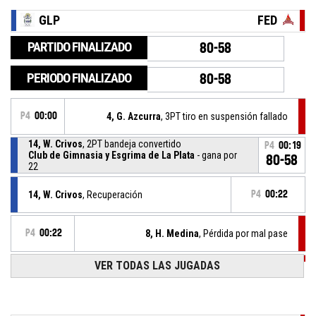
GLP
FED
PARTIDO FINALIZADO
80-58
PERIODO FINALIZADO
80-58
P4
00:00
4, G. Azcurra
, 3PT tiro en suspensión fallado
14, W. Crivos
, 2PT bandeja convertido
P4
00:19
Club de Gimnasia y Esgrima de La Plata
- gana por
80-58
22
14, W. Crivos
, Recuperación
P4
00:22
P4
00:22
8, H. Medina
, Pérdida por mal pase
VER TODAS LAS JUGADAS
P4
00:26
8, H. Medina
, Recuperación
4, L. Skliar
, Pérdida en el manejo del balón
P4
00:26