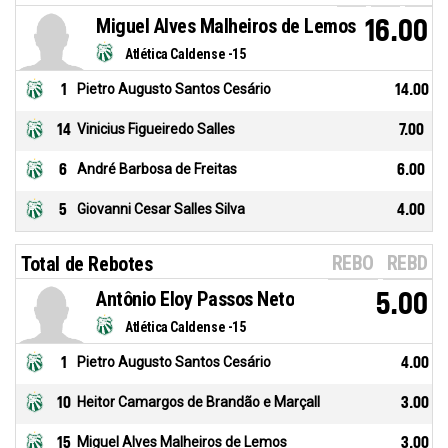
Miguel Alves Malheiros de Lemos
16.00
Atlética Caldense -15
1
Pietro Augusto Santos Cesário
14.00
14
Vinicius Figueiredo Salles
7.00
6
André Barbosa de Freitas
6.00
5
Giovanni Cesar Salles Silva
4.00
REBO
REBD
Total de Rebotes
Antônio Eloy Passos Neto
5.00
Atlética Caldense -15
1
Pietro Augusto Santos Cesário
4.00
10
Heitor Camargos de Brandão e Marçall
3.00
15
Miguel Alves Malheiros de Lemos
3.00