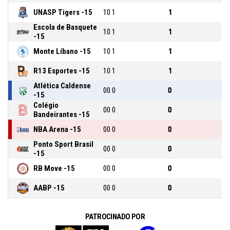
UNASP Tigers -15
1
0
1
1
Escola de Basquete
1
0
1
1
-15
Monte Líbano -15
1
0
1
1
R13 Esportes -15
1
0
1
1
Atlética Caldense
0
0
0
0
-15
Colégio
0
0
0
0
Bandeirantes -15
NBA Arena -15
0
0
0
0
Ponto Sport Brasil
0
0
0
0
-15
RB Move -15
0
0
0
0
AABP -15
0
0
0
0
PATROCINADO POR