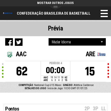
MOSTRAR OUTROS JOGOS
CONFEDERAÇÃO BRASILEIRA DE BASKETBALL
Prévia
AAC
ARE
PERÍODO
4
62
15
00:00
AAC
19
14
11
18
62
ARE
6
3
4
2
15
COMPETIÇÃO
National Cup U15 Masc
GINÁSIO
Atlética Caldense
DETALHES DO JOGO
Início de Jogo: 10:30 GMT 07/07/25
2P
3P
LL
Pontos