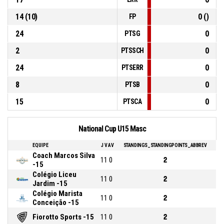
14 (10)
0 ()
FP
24
0
PTSG
2
0
PTSSCH
24
0
PTSERR
8
0
PTSB
15
0
PTSCA
National Cup U15 Masc
EQUIPE
J
V
AV
STANDINGS_STANDINGPOINTS_ABBREV
Coach Marcos Silva
1
1
0
2
-15
Colégio Liceu
1
1
0
2
Jardim -15
Colégio Marista
1
1
0
2
Conceição -15
Fiorotto Sports -15
1
1
0
2