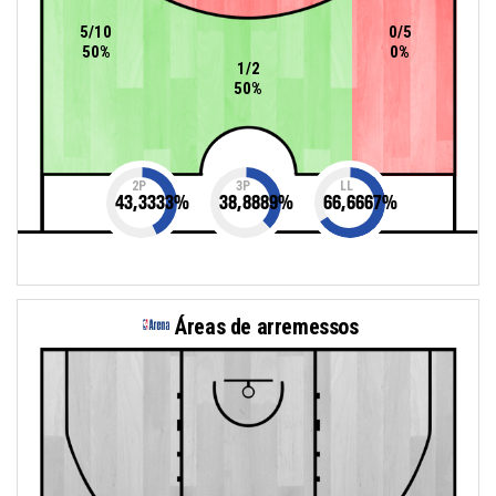
5/10
0/5
50%
0%
1/2
50%
2P
3P
LL
43,3333
%
38,8889
%
66,6667
%
Áreas de arremessos