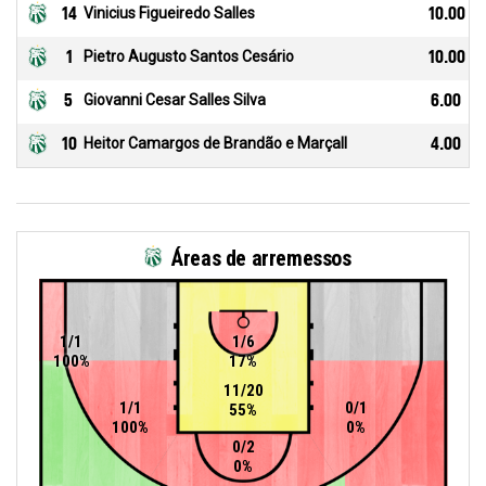
14
Vinicius Figueiredo Salles
10.00
1
Pietro Augusto Santos Cesário
10.00
5
Giovanni Cesar Salles Silva
6.00
10
Heitor Camargos de Brandão e Marçall
4.00
Áreas de arremessos
1/1
1/6
100%
17%
11/20
1/1
0/1
55%
100%
0%
0/2
0%