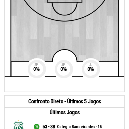
2P
3P
LL
0
%
0
%
0
%
Confronto Direto - Últimos 5 Jogos
Últimos Jogos
53 - 38
Colégio Bandeirantes -15