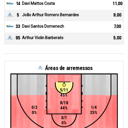
14
Davi Mattos Costa
11.00
5
João Arthur Romero Bernardes
9.00
33
Davi Santos Domenech
7.00
95
Arthur Violin Barberato
5.00
Áreas de arremessos
5/11
45%
8/18
0/2
1/4
44%
0%
25%
0/1
0%