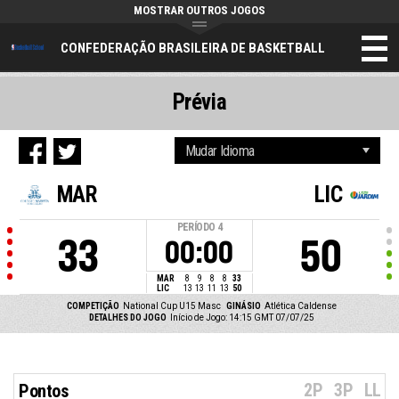
MOSTRAR OUTROS JOGOS
CONFEDERAÇÃO BRASILEIRA DE BASKETBALL
Prévia
MAR
LIC
PERÍODO
4
33
50
00:00
MAR
8
9
8
8
33
LIC
13
13
11
13
50
COMPETIÇÃO
National Cup U15 Masc
GINÁSIO
Atlética Caldense
DETALHES DO JOGO
Início de Jogo: 14:15 GMT 07/07/25
2P
3P
LL
Pontos