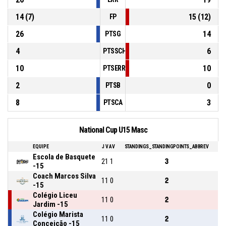
14 (7)
15 (12)
FP
26
14
PTSG
4
6
PTSSCH
10
10
PTSERR
2
0
PTSB
8
3
PTSCA
National Cup U15 Masc
EQUIPE
J
V
AV
STANDINGS_STANDINGPOINTS_ABBREV
Escola de Basquete
2
1
1
3
-15
Coach Marcos Silva
1
1
0
2
-15
Colégio Liceu
1
1
0
2
Jardim -15
Colégio Marista
1
1
0
2
Conceição -15