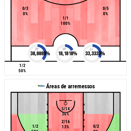
0/3
0/5
0%
0%
1/1
100%
2P
3P
LL
38,8889
%
18,1818
%
33,3333
%
1/2
50%
Áreas de arremessos
5/14
36%
2/16
1/2
0/2
13%