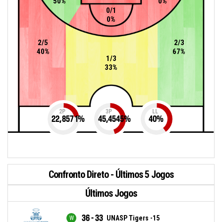
50%
0%
0/1
0%
2/5
2/3
40%
67%
1/3
33%
2P
3P
LL
22,8571
%
45,4545
%
40
%
Confronto Direto - Últimos 5 Jogos
Últimos Jogos
36 - 33
UNASP Tigers -15