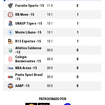
Fiorotto Sports -15
1
1
0
2
RB Move -15
1
0
1
1
UNASP Tigers -15
1
0
1
1
Monte Líbano -15
1
0
1
1
R13 Esportes -15
1
0
1
1
Atlética Caldense
0
0
0
0
-15
Colégio
0
0
0
0
Bandeirantes -15
NBA Arena -15
0
0
0
0
Ponto Sport Brasil
0
0
0
0
-15
AABP -15
0
0
0
0
PATROCINADO POR