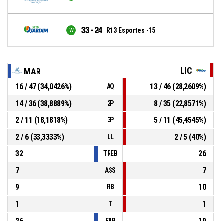
33 - 24
R13 Esportes -15
LIC
MAR
16 / 47 (34,0426%)
13 / 46 (28,2609%)
AQ
14 / 36 (38,8889%)
8 / 35 (22,8571%)
2P
2 / 11 (18,1818%)
5 / 11 (45,4545%)
3P
2 / 6 (33,3333%)
2 / 5 (40%)
LL
32
26
TREB
7
7
ASS
9
10
RB
1
1
T
26
19
ERR