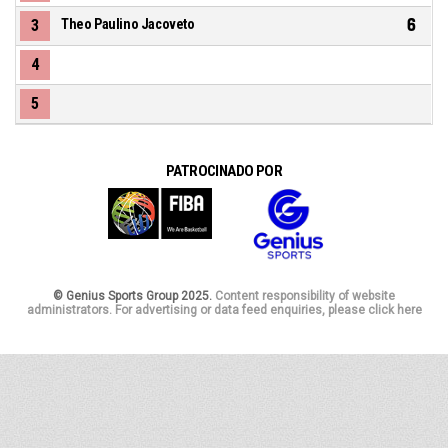
6
3
Theo Paulino Jacoveto
4
5
PATROCINADO POR
© Genius Sports Group 2025.
Content responsibility of website
administrators. For advertising or data feed enquiries, please click here