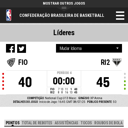
MOSTRAR OUTROS JOGOS
CONFEDERAÇÃO BRASILEIRA DE BASKETBALL
Líderes
FIO
RI2
PERÍODO
4
40
45
00:00
FIO
7
13
11
9
40
RI2
8
8
16
13
45
COMPETIÇÃO
National Cup U13 Masc
GINÁSIO
XP Arena
DETALHES DO JOGO
Início de Jogo: 16:45 GMT 08/07/25
PÚBLICO PRESENTE
50
PONTOS
TOTAL DE REBOTES
ASSISTÊNCIAS
TOCOS
ROUBOS DE BOLA