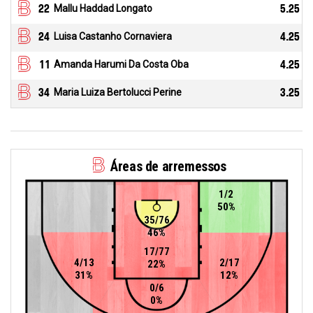
22
Mallu Haddad Longato
5.25
24
Luisa Castanho Cornaviera
4.25
11
Amanda Harumi Da Costa Oba
4.25
34
Maria Luiza Bertolucci Perine
3.25
Áreas de arremessos
1/2
50%
35/76
46%
17/77
4/13
2/17
22%
31%
12%
0/6
0%