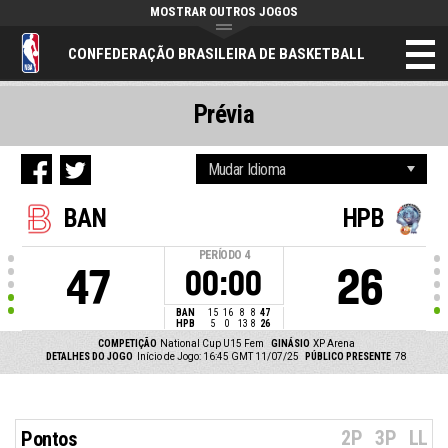
MOSTRAR OUTROS JOGOS
CONFEDERAÇÃO BRASILEIRA DE BASKETBALL
Prévia
BAN
HPB
PERÍODO
4
47
26
00:00
BAN
15
16
8
8
47
HPB
5
0
13
8
26
COMPETIÇÃO
National Cup U15 Fem
GINÁSIO
XP Arena
DETALHES DO JOGO
Início de Jogo: 16:45 GMT 11/07/25
PÚBLICO PRESENTE
78
2P
3P
LL
Pontos