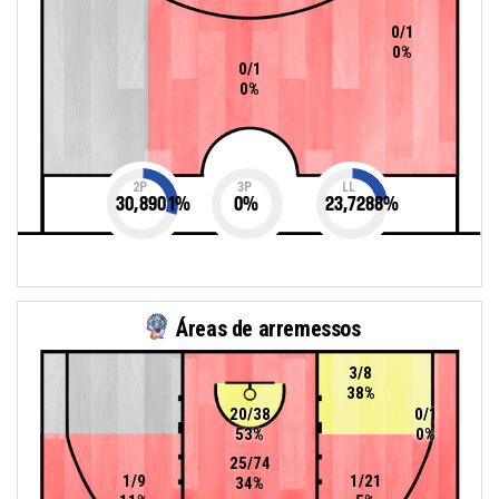
0/1
0%
0/1
0%
2P
3P
LL
30,8901
%
0
%
23,7288
%
Áreas de arremessos
3/8
38%
20/38
0/1
53%
0%
25/74
1/9
1/21
34%