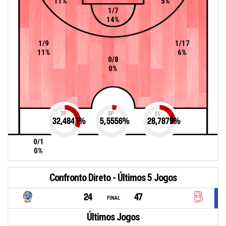
11%
5%
1/7
14%
1/9
1/17
11%
6%
0/8
0%
2P
3P
LL
32,4841
%
5,5556
%
28,7879
%
0/1
0%
Confronto Direto - Últimos 5 Jogos
24
47
FINAL
Últimos Jogos