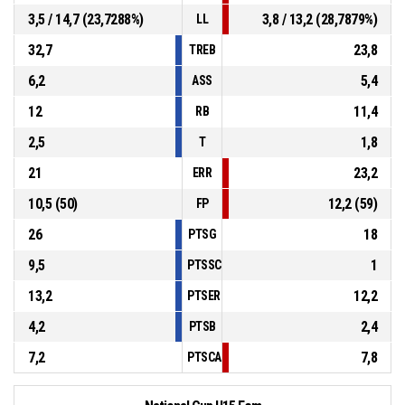
3,5 / 14,7 (23,7288%)
3,8 / 13,2 (28,7879%)
LL
32,7
23,8
TREB
6,2
5,4
ASS
12
11,4
RB
2,5
1,8
T
21
23,2
ERR
10,5 (50)
12,2 (59)
FP
26
18
PTSG
9,5
1
PTSSCH
13,2
12,2
PTSERR
4,2
2,4
PTSB
7,2
7,8
PTSCA