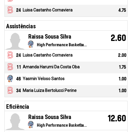
24
Luisa Castanho Cornaviera
4.75
Assistências
Raissa Sousa Silva
2.60
High Performance Basketball -15
24
Luisa Castanho Cornaviera
2.00
11
Amanda Harumi Da Costa Oba
1.75
46
Yasmin Veloso Santos
1.00
34
Maria Luiza Bertolucci Perine
1.00
Eficiência
Raissa Sousa Silva
12.60
High Performance Basketball -15