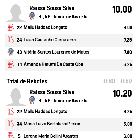
Raissa Sousa Silva
10.00
High Performance Basketball -15
22
Mallu Haddad Longato
9.00
24
Luisa Castanho Cornaviera
7.25
43
Vitória Santos Lourenço de Matos
7.00
11
Amanda Harumi Da Costa Oba
6.25
REBO
REBD
Total de Rebotes
Raissa Sousa Silva
10.20
High Performance Basketball -15
22
Mallu Haddad Longato
6.25
34
Maria Luiza Bertolucci Perine
6.00
5
Lorena Maria Bellini Arantes
6.00