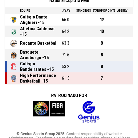
National Cup U15 Fem
EQUIPE
J
V
AV
STANDINGS_STANDINGPOINTS_ABBREV
Colégio Dante
6
6
0
12
Alighieri -15
Atlética Caldense
6
4
2
10
-15
Recanto Basketball
6
3
3
9
Basquete
7
1
6
8
Arceburgo -15
Colégio
5
3
2
8
Bandeirantes -15
High Performance
6
1
5
7
Basketball -15
PATROCINADO POR
© Genius Sports Group 2025.
Content responsibility of website