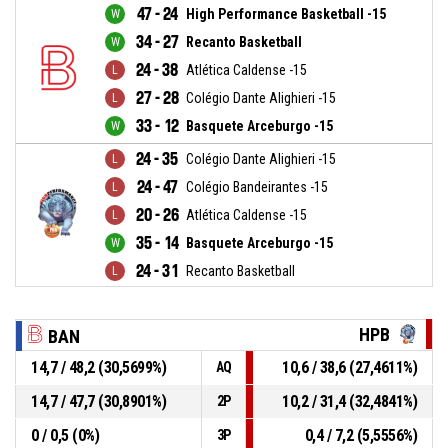
47 - 24
High Performance Basketball -15
34 - 27
Recanto Basketball
24 - 38
Atlética Caldense -15
27 - 28
Colégio Dante Alighieri -15
33 - 12
Basquete Arceburgo -15
24 - 35
Colégio Dante Alighieri -15
24 - 47
Colégio Bandeirantes -15
20 - 26
Atlética Caldense -15
35 - 14
Basquete Arceburgo -15
24 - 31
Recanto Basketball
HPB
BAN
14,7 / 48,2 (30,5699%)
10,6 / 38,6 (27,4611%)
AQ
14,7 / 47,7 (30,8901%)
10,2 / 31,4 (32,4841%)
2P
0 / 0,5 (0%)
0,4 / 7,2 (5,5556%)
3P