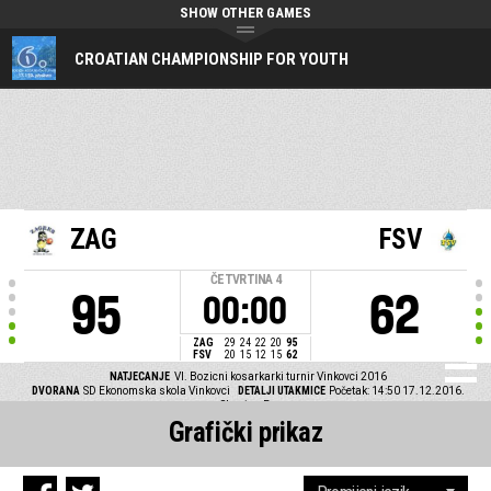
SHOW OTHER GAMES
CROATIAN CHAMPIONSHIP FOR YOUTH
ZAG
FSV
ČETVRTINA
4
95
62
00:00
ZAG
29
24
22
20
95
FSV
20
15
12
15
62
NATJECANJE
VI. Bozicni kosarkarki turnir Vinkovci 2016
DVORANA
SD Ekonomska skola Vinkovci
DETALJI UTAKMICE
Početak: 14:50 17.12.2016.
Skupina B
Grafički prikaz