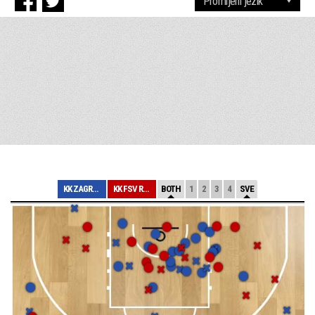
KK ZAGREB
KK FSV RIJEKA
BOTH
1
2
3
4
SVE