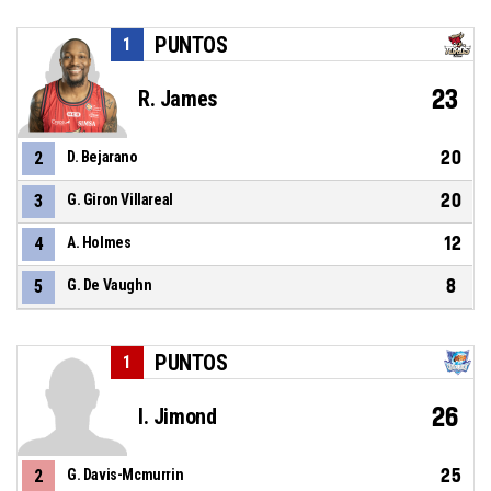
PUNTOS
1
23
R. James
20
2
D. Bejarano
20
3
G. Giron Villareal
12
4
A. Holmes
8
5
G. De Vaughn
PUNTOS
1
26
I. Jimond
25
2
G. Davis-Mcmurrin