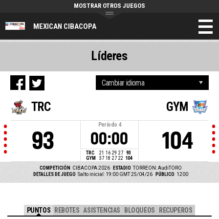
MOSTRAR OTROS JUEGOS
MEXICAN CIBACOPA
Líderes
TRC
GYM
Período
4
93
104
00:00
TRC
21
16
29
27
93
GYM
37
18
27
22
104
COMPETICIÓN
CIBACOPA 2026
ESTADIO
TORREON: AudiTORO
DETALLES DE JUEGO
Salto inicial: 19:00 GMT 25/04/26
PÚBLICO
1200
PUNTOS
REBOTES
ASISTENCIAS
BLOQUEOS
RECUPEROS