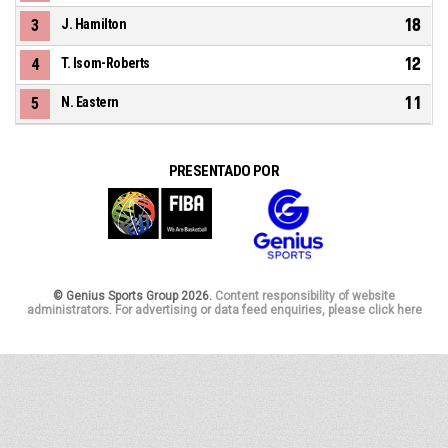
18
3
J. Hamilton
12
4
T. Isom-Roberts
11
5
N. Eastern
PRESENTADO POR
© Genius Sports Group 2026.
Content responsibility of website
administrators. For advertising or data feed enquiries, please click here