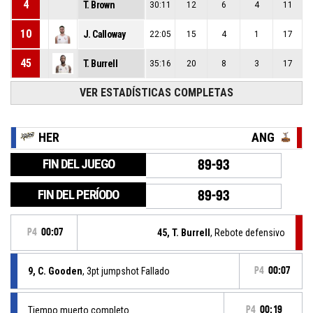
4
T. Brown
30:11
12
6
4
11
10
J. Calloway
22:05
15
4
1
17
45
T. Burrell
35:16
20
8
3
17
VER ESTADÍSTICAS COMPLETAS
HER
ANG
FIN DEL JUEGO
89-93
FIN DEL PERÍODO
89-93
P4
00:07
45, T. Burrell
, Rebote defensivo
9, C. Gooden
, 3pt jumpshot Fallado
P4
00:07
Tiempo muerto completo
P4
00:19