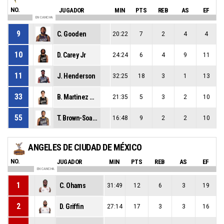
NO.
JUGADOR
MIN
PTS
REB
AS
EF
EN CANCHA
9
C. Gooden
20:22
7
2
4
4
10
D. Carey Jr
24:24
6
4
9
11
11
J. Henderson
32:25
18
3
1
13
33
B. Martinez Campa
21:35
5
3
2
10
55
T. Brown-Soares
16:48
9
2
2
10
ANGELES DE CIUDAD DE MÉXICO
NO.
JUGADOR
MIN
PTS
REB
AS
EF
EN CANCHA
1
C. Ohams
31:49
12
6
3
19
2
D. Griffin
27:14
17
3
3
16