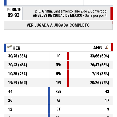
P4
00:19
2, D. Griffin
, Lanzamiento libre 2 de 2 Convertido
89-93
ANGELES DE CIUDAD DE MÉXICO
- Gana por por 4
VER JUGADA A JUGADA COMPLETO
P4
00:19
2, D. Griffin
, Lanzamiento libre 1 de 2 Fallado
P4
00:19
2, D. Griffin
, Falta recibida
ANG
HER
30
/
78
(
38
%)
33
/
66
(
50
%)
LC
10, D. Carey Jr
, Falta personal
P4
00:19
20
/
43
(
46
%)
26
/
47
(
55
%)
2Pts
Tiempo muerto oficiales
89-92
10
/
35
(
28
%)
7
/
19
(
36
%)
3Pts
19
/
29
(
65
%)
20
/
26
(
76
%)
1Pt
44
43
REB
26
17
As
12
9
ST