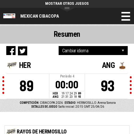
MOSTRAR OTROS JUEGOS
MEXICAN CIBACOPA
Resumen
HER
ANG
Período
4
89
93
00:00
HER
19
17
24
29
89
ANG
21
31
23
18
93
COMPETICIÓN
CIBACOPA 2026
ESTADIO
HERMOSILLO: Arena Sonora
DETALLES DE JUEGO
Salto inicial: 20:15 GMT 25/04/26
RAYOS DE HERMOSILLO