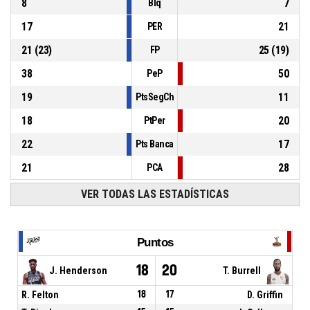
8
7
Blq
17
21
PER
21
(
23
)
25
(
19
)
FP
38
50
PeP
19
11
PtsSegCh
18
20
PtPer
22
17
Pts Banca
21
28
PCA
VER TODAS LAS ESTADÍSTICAS
Puntos
18
20
J. Henderson
T. Burrell
R. Felton
18
17
D. Griffin