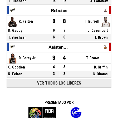
T. Bieshaar
15
15
J. Calloway
Rebotes
8
8
R. Felton
T. Burrell
K. Gaddy
6
7
J. Davenport
T. Bieshaar
6
6
T. Brown
Asistencias
9
4
D. Carey Jr
T. Brown
C. Gooden
4
3
D. Griffin
R. Felton
3
3
C. Ohams
VER TODOS LOS LÍDERES
PRESENTADO POR