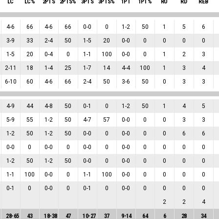
LC
LC%
2PTS
2PTS%
3PTS
3PTS%
1PT
1PT%
RO
RD
REB
4
-
6
66
4
-
6
66
0
-
0
0
1
-
2
50
1
5
6
3
-
9
33
2
-
4
50
1
-
5
20
0
-
0
0
0
0
0
1
-
5
20
0
-
4
0
1
-
1
100
0
-
0
0
1
2
3
2
-
11
18
1
-
4
25
1
-
7
14
4
-
4
100
1
3
4
6
-
10
60
4
-
6
66
2
-
4
50
3
-
6
50
0
3
3
4
-
9
44
4
-
8
50
0
-
1
0
1
-
2
50
1
4
5
5
-
9
55
1
-
2
50
4
-
7
57
0
-
0
0
0
3
3
1
-
2
50
1
-
2
50
0
-
0
0
0
-
0
0
0
6
6
0
-
0
0
0
-
0
0
0
-
0
0
0
-
0
0
0
0
0
1
-
2
50
1
-
2
50
0
-
0
0
0
-
0
0
0
0
0
1
-
1
100
0
-
0
0
1
-
1
100
0
-
0
0
0
0
0
0
-
1
0
0
-
0
0
0
-
1
0
0
-
0
0
0
0
0
2
2
4
28
-
65
43
18
-
38
47
10
-
27
37
9
-
14
64
6
28
34