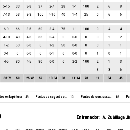
5
-
15
33
3
-
8
37
2
-
7
28
1
-
1
100
2
6
8
7
-
13
53
3
-
3
100
4
-
10
40
1
-
4
25
0
6
6
6
-
9
66
3
-
5
60
3
-
4
75
1
-
1
100
0
4
4
4
-
10
40
4
-
6
66
0
-
4
0
0
-
0
0
0
2
2
1
-
2
50
0
-
0
0
1
-
2
50
0
-
0
0
0
1
1
0
-
1
0
0
-
0
0
0
-
1
0
0
-
0
0
1
0
1
4
-
5
80
4
-
5
80
0
-
0
0
2
-
2
100
2
1
3
3
3
6
38
-
76
50
25
-
42
59
13
-
34
38
11
-
14
78
11
34
45
tos en la pintura:
Puntos de segunda oportunidad:
Puntos de contra ataque:
Pu
48
13
18
O
Entrenador:
A. Zubillaga 