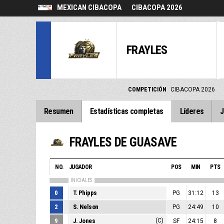
MEXICAN CIBACOPA
CIBACOPA 2026
FRAYLES
COMPETICIÓN
CIBACOPA 2026
Resumen
Estadísticas completas
Líderes
J
FRAYLES DE GUASAVE
NO.
JUGADOR
POS
MIN
PTS
INICIALES
0
T. Phipps
PG
31:12
13
2
S. Nelson
PG
24:49
10
9
J. Jones
(C)
SF
24:15
8