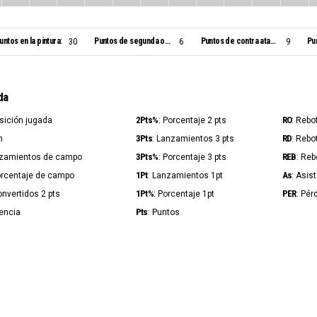
untos en la pintura:
Puntos de segunda oportunidad:
Puntos de contra ataque:
Pu
30
6
9
da
2Pts%
RO
osición jugada
: Porcentaje 2 pts
: Rebo
3Pts
RD
n
: Lanzamientos 3 pts
: Rebo
3Pts%
REB
nzamientos de campo
: Porcentaje 3 pts
: Reb
1Pt
As
orcentaje de campo
: Lanzamientos 1pt
: Asis
1Pt%
PER
onvertidos 2 pts
: Porcentaje 1pt
: Pér
Pts
iencia
: Puntos