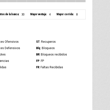
ntos de la banca:
Mayor ventaja:
Mayor corrida:
30
4
8
ST
tes Ofensivos
: Recuperos
Blq
tes Defensivos
: Bloqueos
BR
otes
: Bloqueos recibidos
FP
tencias
: FP
FR
didas
: Faltas Recibidas