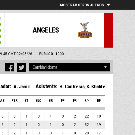
MOSTRAR OTROS JUEGOS
ANGELES
: 19:45 GMT 02/05/26
PÚBLICO
1000
ador:
Asistente:
A. Jamil
H. Contreras
,
K. Khalife
AS
PER
ST
BLQ
BR
FP
FR
+/-
EF
0
0
1
0
1
0
2
22
10
6
2
1
0
1
0
2
32
19
6
2
1
0
0
1
0
20
17