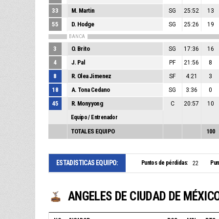
33
M. Martin
SG
25:52
13
55
D. Hodge
SG
25:26
19
BANCA
3
O. Brito
SG
17:36
16
4
J. Pal
PF
21:56
8
8
R. Olea Jimenez
SF
4:21
3
18
A. Tona Cedano
SG
3:36
0
45
R. Monyyong
C
20:57
10
Equipo / Entrenador
TOTALES EQUIPO
100
ESTADISTICAS EQUIPO:
Puntos de pérdidas:
Pun
22
ANGELES DE CIUDAD DE MÉXIC