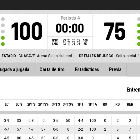
Período
4
100
75
00:00
GSV
23
23
25
29
100
ANG
23
10
21
21
75
ESTADIO
GUASAVE: Arena Salsa Huichol
DETALLES DE JUEGO
Salto inicial
ugada a jugada
Carta de tiro
Estadísticas
Previa
Entren
LC
LC%
2PTS
2PTS%
3PTS
3PTS%
1PT
1PT%
RO
RD
REB
3
-
9
33
0
-
3
0
3
-
6
50
4
-
4
100
0
2
2
4
-
7
57
4
-
7
57
0
-
0
0
2
-
2
100
2
5
7
4
-
5
80
4
-
5
80
0
-
0
0
0
-
0
0
1
4
5