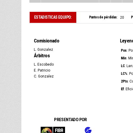
ESTADISTICAS EQUIPO:
Puntos de pérdidas:
P
20
Comisionado
Leyen
L. Gonzalez
Pos
: P
Árbitros
Min
: Mi
L. Escobedo
LC
: La
E. Patricio
LC%
: P
C. Gonzalez
2Pts
: C
Ef
: Efic
PRESENTADO POR