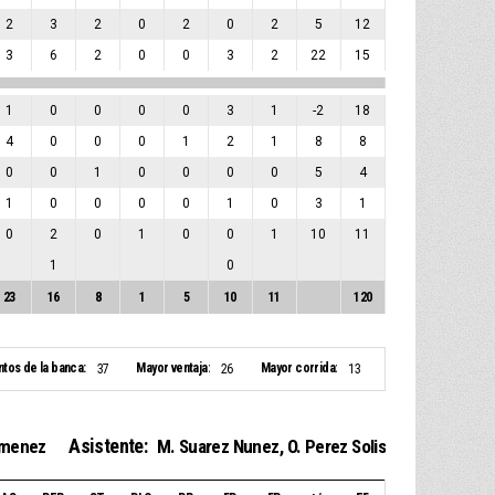
2
3
2
0
2
0
2
5
12
3
6
2
0
0
3
2
22
15
1
0
0
0
0
3
1
-2
18
4
0
0
0
1
2
1
8
8
0
0
1
0
0
0
0
5
4
1
0
0
0
0
1
0
3
1
0
2
0
1
0
0
1
10
11
1
0
23
16
8
1
5
10
11
120
ntos de la banca:
Mayor ventaja:
Mayor corrida:
37
26
13
Asistente:
Jimenez
M. Suarez Nunez
,
O. Perez Solis