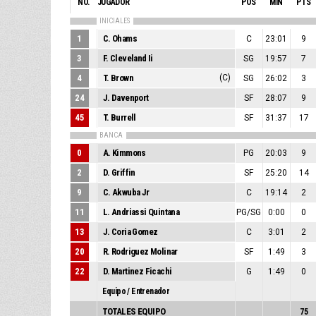
NO.
JUGADOR
POS
MIN
PTS
INICIALES
1
C. Ohams
C
23:01
9
3
F. Cleveland Ii
SG
19:57
7
4
T. Brown
(C)
SG
26:02
3
24
J. Davenport
SF
28:07
9
45
T. Burrell
SF
31:37
17
BANCA
0
A. Kimmons
PG
20:03
9
2
D. Griffin
SF
25:20
14
9
C. Akwuba Jr
C
19:14
2
11
L. Andriassi Quintana
PG/SG
0:00
0
13
J. Coria Gomez
C
3:01
2
20
R. Rodriguez Molinar
SF
1:49
3
22
D. Martinez Ficachi
G
1:49
0
Equipo / Entrenador
TOTALES EQUIPO
75