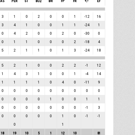
AS
PER
ST
BLQ
BR
FP
FR
+/-
EF
3
1
0
2
0
0
1
-12
16
3
4
1
0
0
1
1
-24
1
0
4
2
0
0
2
0
-30
0
0
1
1
0
0
0
2
-18
4
5
2
1
1
0
1
3
-24
18
5
2
1
0
0
2
2
-1
12
1
4
3
1
0
0
1
-4
14
1
1
1
1
0
4
0
-11
9
0
0
0
0
0
0
0
0
0
0
0
0
0
1
0
0
1
1
0
0
0
0
0
0
0
-1
3
0
0
0
0
0
1
0
-1
-1
0
1
18
19
10
5
1
12
10
81