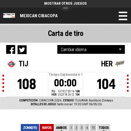
MOSTRAR OTROS JUEGOS
MEXICAN CIBACOPA
Carta de tiro
TIJ
HER
Tiempo Suplementario
1
108
104
00:00
TIJ
13
19
27
33
16
108
HER
25
23
18
26
12
104
COMPETICIÓN
CIBACOPA 2026
ESTADIO
TIJUANA: Auditorio Zonkeys
DETALLES DE JUEGO
Salto inicial: 19:30 GMT 06/05/26
ZONKEYS
RAYOS
AMBOS
1
2
3
4
TE
TODOS