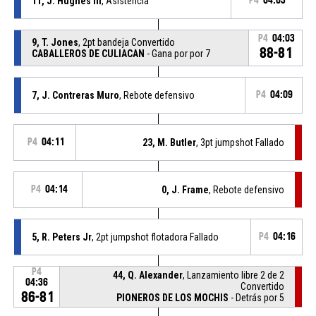
11, J. Hughes Iii
, Asistencia
P4
04:03
P4
04:03
9, T. Jones
, 2pt bandeja Convertido
88-81
CABALLEROS DE CULIACAN
- Gana por por 7
7, J. Contreras Muro
, Rebote defensivo
P4
04:09
P4
04:11
23, M. Butler
, 3pt jumpshot Fallado
P4
04:14
0, J. Frame
, Rebote defensivo
5, R. Peters Jr
, 2pt jumpshot flotadora Fallado
P4
04:16
P4
44, Q. Alexander
, Lanzamiento libre 2 de 2
04:36
Convertido
86-81
PIONEROS DE LOS MOCHIS
- Detrás por 5