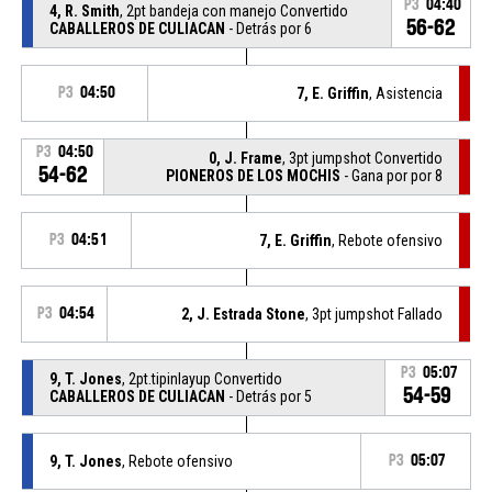
P3
04:40
4, R. Smith
, 2pt bandeja con manejo Convertido
56-62
CABALLEROS DE CULIACAN
- Detrás por 6
P3
04:50
7, E. Griffin
, Asistencia
P3
04:50
0, J. Frame
, 3pt jumpshot Convertido
54-62
PIONEROS DE LOS MOCHIS
- Gana por por 8
P3
04:51
7, E. Griffin
, Rebote ofensivo
P3
04:54
2, J. Estrada Stone
, 3pt jumpshot Fallado
P3
05:07
9, T. Jones
, 2pt.tipinlayup Convertido
54-59
CABALLEROS DE CULIACAN
- Detrás por 5
9, T. Jones
, Rebote ofensivo
P3
05:07