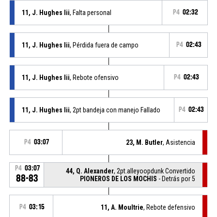
11, J. Hughes Iii
, Falta personal
P4
02:32
11, J. Hughes Iii
, Pérdida fuera de campo
P4
02:43
11, J. Hughes Iii
, Rebote ofensivo
P4
02:43
11, J. Hughes Iii
, 2pt bandeja con manejo Fallado
P4
02:43
P4
03:07
23, M. Butler
, Asistencia
P4
03:07
44, Q. Alexander
, 2pt.alleyoopdunk Convertido
88-83
PIONEROS DE LOS MOCHIS
- Detrás por 5
P4
03:15
11, A. Moultrie
, Rebote defensivo