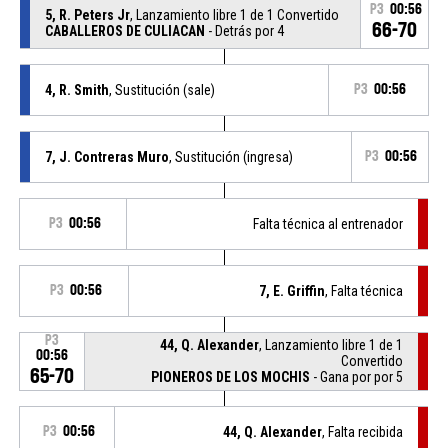
P3
00:56
5, R. Peters Jr
, Lanzamiento libre 1 de 1 Convertido
66-70
CABALLEROS DE CULIACAN
- Detrás por 4
4, R. Smith
, Sustitución (sale)
P3
00:56
7, J. Contreras Muro
, Sustitución (ingresa)
P3
00:56
P3
00:56
Falta técnica al entrenador
P3
00:56
7, E. Griffin
, Falta técnica
P3
44, Q. Alexander
, Lanzamiento libre 1 de 1
00:56
Convertido
65-70
PIONEROS DE LOS MOCHIS
- Gana por por 5
P3
00:56
44, Q. Alexander
, Falta recibida