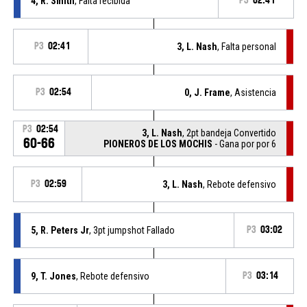
4, R. Smith
, Falta recibida
P3
02:41
P3
02:41
3, L. Nash
, Falta personal
P3
02:54
0, J. Frame
, Asistencia
P3
02:54
3, L. Nash
, 2pt bandeja Convertido
60-66
PIONEROS DE LOS MOCHIS
- Gana por por 6
P3
02:59
3, L. Nash
, Rebote defensivo
5, R. Peters Jr
, 3pt jumpshot Fallado
P3
03:02
9, T. Jones
, Rebote defensivo
P3
03:14