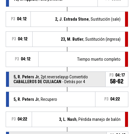
P3
04:12
2, J. Estrada Stone
, Sustitución (sale)
P3
04:12
23, M. Butler
, Sustitución (ingresa)
P3
04:12
Tiempo muerto completo
P3
04:17
5, R. Peters Jr
, 2pt.reverselayup Convertido
58-62
CABALLEROS DE CULIACAN
- Detrás por 4
5, R. Peters Jr
, Recupero
P3
04:22
P3
04:22
3, L. Nash
, Pérdida manejo de balón