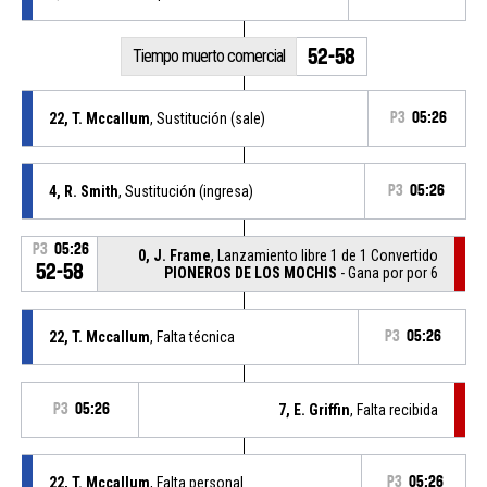
52-58
Tiempo muerto comercial
22, T. Mccallum
, Sustitución (sale)
P3
05:26
4, R. Smith
, Sustitución (ingresa)
P3
05:26
P3
05:26
0, J. Frame
, Lanzamiento libre 1 de 1 Convertido
52-58
PIONEROS DE LOS MOCHIS
- Gana por por 6
22, T. Mccallum
, Falta técnica
P3
05:26
P3
05:26
7, E. Griffin
, Falta recibida
22, T. Mccallum
, Falta personal
P3
05:26