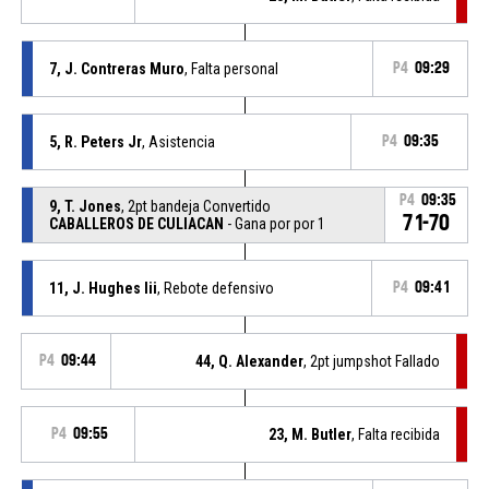
7, J. Contreras Muro
, Falta personal
P4
09:29
5, R. Peters Jr
, Asistencia
P4
09:35
P4
09:35
9, T. Jones
, 2pt bandeja Convertido
71-70
CABALLEROS DE CULIACAN
- Gana por por 1
11, J. Hughes Iii
, Rebote defensivo
P4
09:41
P4
09:44
44, Q. Alexander
, 2pt jumpshot Fallado
P4
09:55
23, M. Butler
, Falta recibida