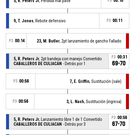
5, R. Peters Jr
, Pérdida mal pase
P3
00:10
9, T. Jones
, Rebote defensivo
P3
00:11
P3
00:14
23, M. Butler
, 2pt lanzamiento de gancho Fallado
P3
00:31
5, R. Peters Jr
, 2pt bandeja con manejo Convertido
69-70
CABALLEROS DE CULIACAN
- Detrás por 1
P3
00:56
7, E. Griffin
, Sustitución (sale)
P3
00:56
3, L. Nash
, Sustitución (ingresa)
P3
00:56
5, R. Peters Jr
, Lanzamiento libre 1 de 1 Convertido
67-70
CABALLEROS DE CULIACAN
- Detrás por 3