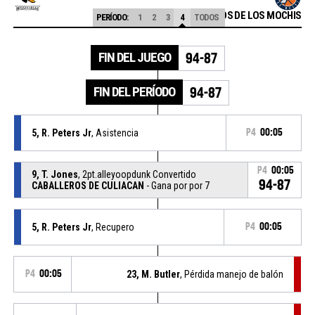
PIONEROS DE LOS MOCHIS
PERÍODO:
1
2
3
4
TODOS
FIN DEL JUEGO
94-87
FIN DEL PERÍODO
94-87
5, R. Peters Jr
, Asistencia
P4
00:05
P4
00:05
9, T. Jones
, 2pt.alleyoopdunk Convertido
94-87
CABALLEROS DE CULIACAN
- Gana por por 7
5, R. Peters Jr
, Recupero
P4
00:05
P4
00:05
23, M. Butler
, Pérdida manejo de balón