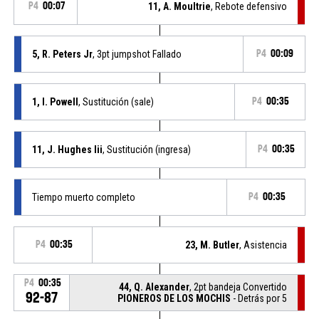
P4
00:07
11, A. Moultrie
, Rebote defensivo
5, R. Peters Jr
, 3pt jumpshot Fallado
P4
00:09
1, I. Powell
, Sustitución (sale)
P4
00:35
11, J. Hughes Iii
, Sustitución (ingresa)
P4
00:35
Tiempo muerto completo
P4
00:35
P4
00:35
23, M. Butler
, Asistencia
P4
00:35
44, Q. Alexander
, 2pt bandeja Convertido
92-87
PIONEROS DE LOS MOCHIS
- Detrás por 5