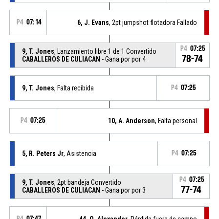
P4
07:14
6, J. Evans
, 2pt jumpshot flotadora Fallado
P4
07:25
9, T. Jones
, Lanzamiento libre 1 de 1 Convertido
78-74
CABALLEROS DE CULIACAN
- Gana por por 4
9, T. Jones
, Falta recibida
P4
07:25
P4
07:25
10, A. Anderson
, Falta personal
5, R. Peters Jr
, Asistencia
P4
07:25
P4
07:25
9, T. Jones
, 2pt bandeja Convertido
77-74
CABALLEROS DE CULIACAN
- Gana por por 3
P4
07:47
44, Q. Alexander
, Pérdida fuera de campo