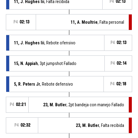
11, J. Hughes Iii
, Falta recibida
P4
02:13
P4
02:13
11, A. Moultrie
, Falta personal
11, J. Hughes Iii
, Rebote ofensivo
P4
02:13
15, N. Appiah
, 3pt jumpshot Fallado
P4
02:14
5, R. Peters Jr
, Rebote defensivo
P4
02:18
P4
02:21
23, M. Butler
, 2pt bandeja con manejo Fallado
P4
02:32
23, M. Butler
, Falta recibida