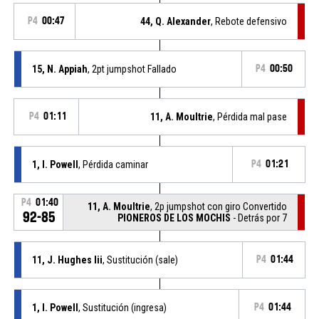
P4
00:47
44, Q. Alexander
, Rebote defensivo
15, N. Appiah
, 2pt jumpshot Fallado
P4
00:50
P4
01:11
11, A. Moultrie
, Pérdida mal pase
1, I. Powell
, Pérdida caminar
P4
01:21
P4
01:40
11, A. Moultrie
, 2p jumpshot con giro Convertido
92-85
PIONEROS DE LOS MOCHIS
- Detrás por 7
11, J. Hughes Iii
, Sustitución (sale)
P4
01:44
1, I. Powell
, Sustitución (ingresa)
P4
01:44