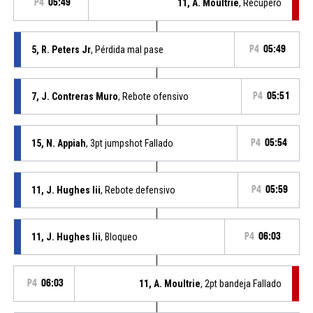
P4
05:49
11, A. Moultrie
, Recupero
5, R. Peters Jr
, Pérdida mal pase
P4
05:49
7, J. Contreras Muro
, Rebote ofensivo
P4
05:51
15, N. Appiah
, 3pt jumpshot Fallado
P4
05:54
11, J. Hughes Iii
, Rebote defensivo
P4
05:59
11, J. Hughes Iii
, Bloqueo
P4
06:03
P4
06:03
11, A. Moultrie
, 2pt bandeja Fallado