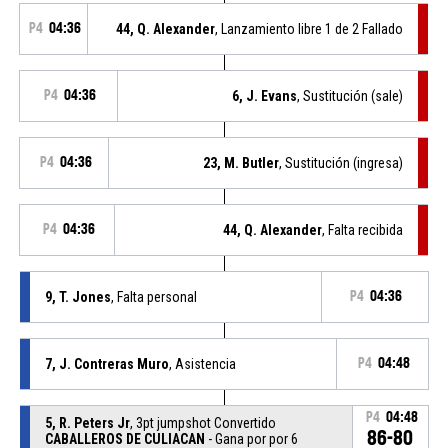
P4
04:36
44, Q. Alexander
, Lanzamiento libre 1 de 2 Fallado
P4
04:36
6, J. Evans
, Sustitución (sale)
P4
04:36
23, M. Butler
, Sustitución (ingresa)
P4
04:36
44, Q. Alexander
, Falta recibida
9, T. Jones
, Falta personal
P4
04:36
7, J. Contreras Muro
, Asistencia
P4
04:48
P4
04:48
5, R. Peters Jr
, 3pt jumpshot Convertido
86-80
CABALLEROS DE CULIACAN
- Gana por por 6