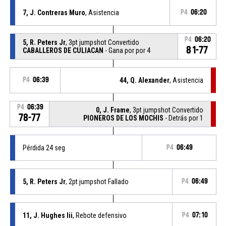
7, J. Contreras Muro
, Asistencia
P4
06:20
P4
06:20
5, R. Peters Jr
, 3pt jumpshot Convertido
81-77
CABALLEROS DE CULIACAN
- Gana por por 4
P4
06:39
44, Q. Alexander
, Asistencia
P4
06:39
0, J. Frame
, 3pt jumpshot Convertido
78-77
PIONEROS DE LOS MOCHIS
- Detrás por 1
Pérdida 24 seg
P4
06:49
5, R. Peters Jr
, 2pt jumpshot Fallado
P4
06:49
11, J. Hughes Iii
, Rebote defensivo
P4
07:10