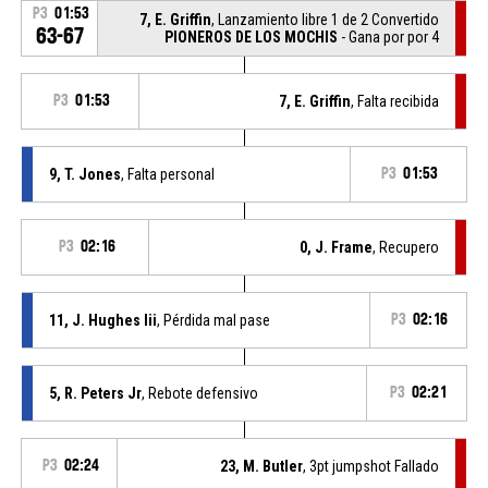
P3
01:53
7, E. Griffin
, Lanzamiento libre 1 de 2 Convertido
63-67
PIONEROS DE LOS MOCHIS
- Gana por por 4
P3
01:53
7, E. Griffin
, Falta recibida
9, T. Jones
, Falta personal
P3
01:53
P3
02:16
0, J. Frame
, Recupero
11, J. Hughes Iii
, Pérdida mal pase
P3
02:16
5, R. Peters Jr
, Rebote defensivo
P3
02:21
P3
02:24
23, M. Butler
, 3pt jumpshot Fallado