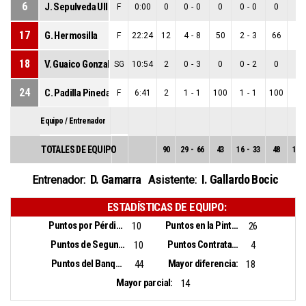
6
J. Sepulveda Ulloa
F
0:00
0
0
-
0
0
0
-
0
0
0
-
17
G. Hermosilla
F
22:24
12
4
-
8
50
2
-
3
66
2
-
18
V. Guaico Gonzalez
SG
10:54
2
0
-
3
0
0
-
2
0
0
-
24
C. Padilla Pineda
F
6:41
2
1
-
1
100
1
-
1
100
0
-
Equipo / Entrenador
TOTALES DE EQUIPO
90
29
-
66
43
16
-
33
48
13
-
D. Gamarra
I. Gallardo Bocic
Entrenador:
Asistente:
ESTADÍSTICAS DE EQUIPO:
Puntos por Pérdidas:
Puntos en la Pintura:
10
26
Puntos de Segunda Oportunidad:
Puntos Contrataque:
10
4
Puntos del Banquillo:
Mayor diferencia:
44
18
Mayor parcial:
14