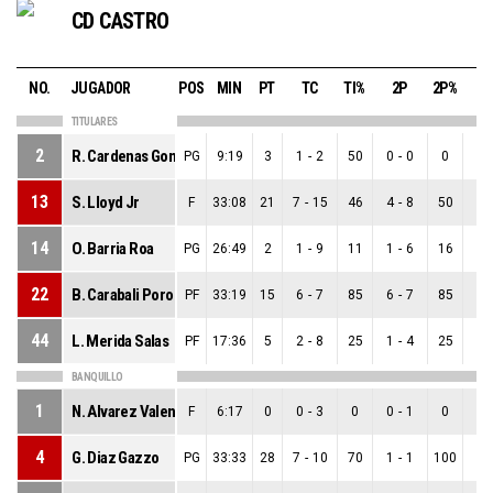
CD CASTRO
NO.
JUGADOR
POS
MIN
PT
TC
TI%
2P
2P%
3
TITULARES
2
R. Cardenas Gonzalez
PG
9:19
3
1
-
2
50
0
-
0
0
1
-
13
S. Lloyd Jr
F
33:08
21
7
-
15
46
4
-
8
50
3
-
14
O. Barria Roa
PG
26:49
2
1
-
9
11
1
-
6
16
0
-
22
B. Carabali Porozo
PF
33:19
15
6
-
7
85
6
-
7
85
0
-
44
L. Merida Salas
PF
17:36
5
2
-
8
25
1
-
4
25
1
-
BANQUILLO
1
N. Alvarez Valenzuela
F
6:17
0
0
-
3
0
0
-
1
0
0
-
4
G. Diaz Gazzo
PG
33:33
28
7
-
10
70
1
-
1
100
6
-