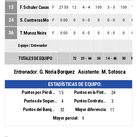
13
F. Schuler Casas
F
27:55
12
4
-
4
100
3
-
3
100
1
-
24
S. Contreras Molina
F
0:00
0
0
-
0
0
0
-
0
0
0
-
36
T. Munoz Neira
F
0:00
0
0
-
0
0
0
-
0
0
0
-
Equipo / Entrenador
TOTALES DE EQUIPO
72
23
-
66
34
14
-
46
30
9
-
G. Noria Borquez
M. Sotosca
Entrenador:
Asistente:
ESTADÍSTICAS DE EQUIPO:
Puntos por Pérdidas:
Puntos en la Pintura:
15
24
Puntos de Segunda Oportunidad:
Puntos Contrataque:
4
3
Puntos del Banquillo:
Mayor diferencia:
32
11
Mayor parcial:
9