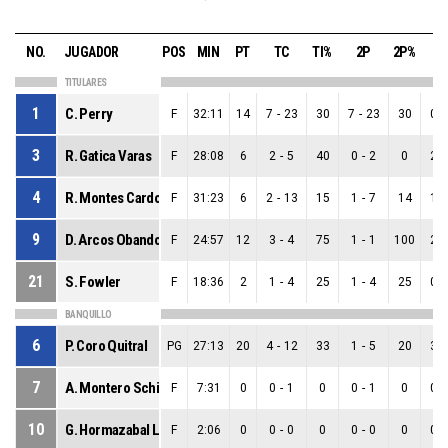
NO.
JUGADOR
POS
MIN
PT
TC
TI%
2P
2P%
3
TITULARES
1
C. Perry
F
32:11
14
7
-
23
30
7
-
23
30
0
-
3
R. Gatica Varas
F
28:08
6
2
-
5
40
0
-
2
0
2
-
4
R. Montes Cardozo
F
31:23
6
2
-
13
15
1
-
7
14
1
-
9
D. Arcos Obando
F
24:57
12
3
-
4
75
1
-
1
100
2
-
21
S. Fowler
F
18:36
2
1
-
4
25
1
-
4
25
0
-
BANQUILLO
6
P. Coro Quitral
PG
27:13
20
4
-
12
33
1
-
5
20
3
-
7
A. Montero Schiavoni
F
7:31
0
0
-
1
0
0
-
1
0
0
-
10
G. Hormazabal Lara
F
2:06
0
0
-
0
0
0
-
0
0
0
-