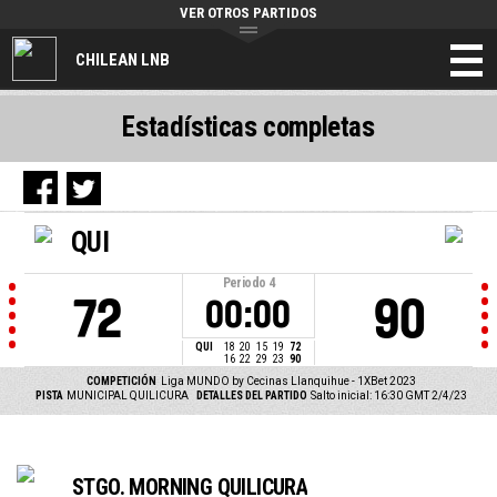
VER OTROS PARTIDOS
CHILEAN LNB
Estadísticas completas
QUI
Periodo
4
72
90
00:00
QUI
18
20
15
19
72
16
22
29
23
90
COMPETICIÓN
Liga MUNDO by Cecinas Llanquihue - 1XBet 2023
PISTA
MUNICIPAL QUILICURA
DETALLES DEL PARTIDO
Salto inicial: 16:30 GMT 2/4/23
STGO. MORNING QUILICURA