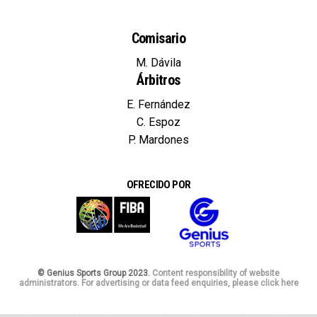
Comisario
M. Dávila
Árbitros
E. Fernández
C. Espoz
P. Mardones
OFRECIDO POR
© Genius Sports Group 2023.
Content responsibility of website
administrators. For advertising or data feed enquiries, please click here