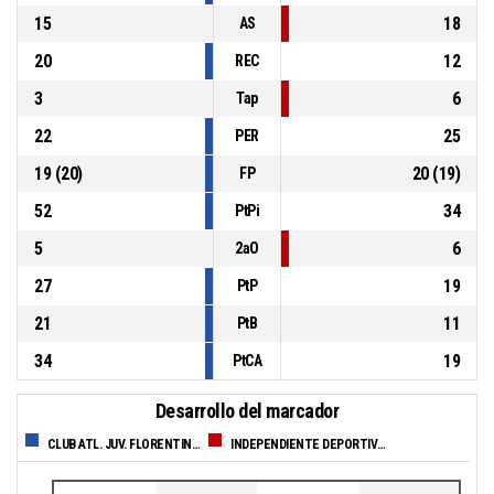
15
18
AS
20
12
REC
3
6
Tap
22
25
PER
19
(
20
)
20
(
19
)
FP
52
34
PtPi
5
6
2aO
27
19
PtP
21
11
PtB
34
19
PtCA
Desarrollo del marcador
CLUB ATL. JUV. FLORENTINO AMEGHINO DE VILLA MARIA
INDEPENDIENTE DEPORTIVO SOCIAL CLUB DE OLIVA