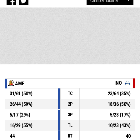
INO
AME
31
/
61
(
50
%)
23
/
64
(
35
%)
TC
26
/
44
(
59
%)
18
/
36
(
50
%)
2P
5
/
17
(
29
%)
5
/
28
(
17
%)
3P
16
/
29
(
55
%)
10
/
23
(
43
%)
TL
44
40
RT