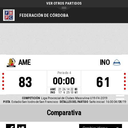
VER OTROS PARTIDOS
FEDERACIÓN DE CÓRDOBA
AME
INO
Periodo
4
83
61
00:00
AME
21
26
14
22
83
INO
17
6
25
13
61
COMPETICIÓN
Liga Provincial de Clubes Masculina U19-F4-2019
PISTA
Estadio San Isidro de San Francisco
DETALLES DEL PARTIDO
Salto inicial: 16:00 04/08/19
Comparativa