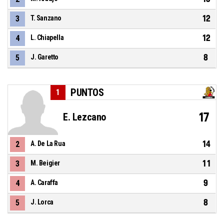
12
3
T. Sanzano
12
4
L. Chiapella
8
5
J. Garetto
PUNTOS
1
17
E. Lezcano
14
2
A. De La Rua
11
3
M. Beigier
9
4
A. Caraffa
8
5
J. Lorca