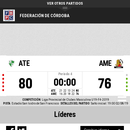
VER OTROS PARTIDOS
FEDERACIÓN DE CÓRDOBA
ATE
AME
Periodo
4
80
76
00:00
ATE
21
22
13
24
80
AME
16
20
18
22
76
COMPETICIÓN
Liga Provincial de Clubes Masculina U19-F4-2019
PISTA
Estadio San Isidro de San Francisco
DETALLES DEL PARTIDO
Salto inicial: 19:00 02/08/19
Líderes