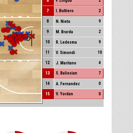
6
F. Lingua
2
7
I. Buttiero
2
8
9
N. Nieto
9
2
M. Brarda
10
9
R. Ledesma
11
10
V. Simondi
12
4
J. Maritano
13
S. Baliosian
7
14
0
A. Fernandez
15
V. Yordan
0