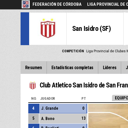
FEDERACIÓN DE CÓRDOBA
LIGA PROVINCIAL DE
San Isidro (SF)
COMPETICIÓN
Liga Provincial de Clubes
Resumen
Estadísticas completas
Líderes
J
Club Atletico San Isidro de San Fra
EQUIPO
NO.
JUGADOR
PT
4
J. Grande
0
5
13
A. Bono