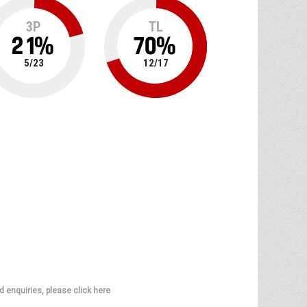
3P
TL
21
%
70
%
5
/
23
12
/
17
d enquiries, please click here