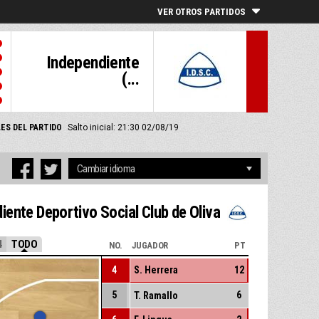
VER OTROS PARTIDOS
Independiente
(...
ES DEL PARTIDO
Salto inicial: 21:30 02/08/19
iente Deportivo Social Club de Oliva
4
TODO
NO.
JUGADOR
PT
4
S. Herrera
12
5
6
T. Ramallo