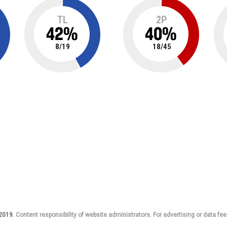
TL
2P
42
%
40
%
8
/
19
18
/
45
 2019.
Content responsibility of website administrators. For advertising or data fee