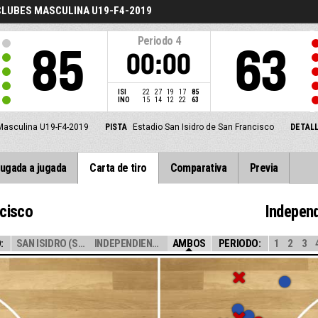
 CLUBES MASCULINA U19-F4-2019
Periodo
4
85
63
00:00
ISI
22
27
19
17
85
INO
15
14
12
22
63
 Masculina U19-F4-2019
PISTA
Estadio San Isidro de San Francisco
DETALL
ugada a jugada
Carta de tiro
Comparativa
Previa
ncisco
Independ
:
SAN ISIDRO (SF)
INDEPENDIENTE (...
AMBOS
PERIODO:
1
2
3