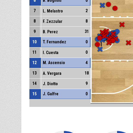
6
B. Boglioti
0
7
2
L. Melastro
8
8
F. Zezzular
9
31
B. Perez
10
T. Fernandez
0
11
0
I. Cuesta
12
M. Ascensio
4
13
18
A. Vergara
14
9
J. Diotto
15
J. Galfre
0