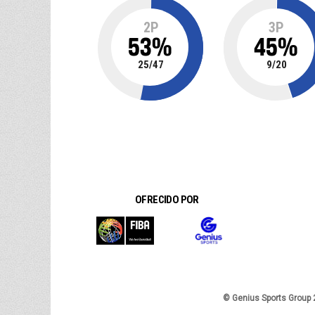
2P
3P
53
%
45
%
25
/
47
9
/
20
OFRECIDO POR
© Genius Sports Group