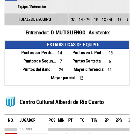
Equipo / Entrenador
TOTALES DE EQUIPO
37
14
-
74
18
12
-
61
19
2
-
1
D. MUTIGLIENGO
Entrenador:
Asistente:
ESTADÍSTICAS DE EQUIPO:
Puntos por Pérdidas:
Puntos en la Pintura:
14
18
Puntos de Segunda Oportunidad:
Puntos Contrataque:
7
6
Puntos del Banquillo:
Mayor diferencia:
24
11
Mayor parcial:
12
Centro Cultural Alberdi de Rio Cuarto
NO.
JUGADOR
POS
MIN
PT
TC
TI%
2P
2P%
3P
TITULARES