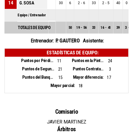
14
G. SOSA
30
6
2
-
6
33
2
-
5
40
0
-
1
Equipo / Entrenador
TOTALES DE EQUIPO
50
19
-
56
33
16
-
41
39
3
-
1
P. GAUTERO
Entrenador:
Asistente:
ESTADÍSTICAS DE EQUIPO:
Puntos por Pérdidas:
Puntos en la Pintura:
11
24
Puntos de Segunda Oportunidad:
Puntos Contrataque:
21
3
Puntos del Banquillo:
Mayor diferencia:
15
17
Mayor parcial:
18
Comisario
JAVIER MARTINEZ
Árbitros