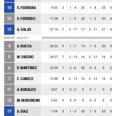
10
S. FERREIRA
9:55
2
1
-
4
25
1
-
4
25
0
-
13
S. FERRERO
17:28
2
1
-
5
20
1
-
5
20
0
-
15
A. SALAS
27:10
7
3
-
17
17
3
-
11
27
0
-
BANQUILLO
4
A. RACCA
26:22
3
1
-
7
14
1
-
5
20
0
-
5
M. SBODIO
29:27
7
2
-
12
16
2
-
12
16
0
-
6
D. MARTINEZ
22:36
7
2
-
6
33
0
-
3
0
2
-
7
C. CANELO
15:40
4
2
-
12
16
2
-
12
16
0
-
11
A. BARALDO
4:57
0
0
-
2
0
0
-
1
0
0
-
12
M. MORONCINI
2:60
0
0
-
0
0
0
-
0
0
0
-
17
A. DIAZ
7:34
3
1
-
3
33
1
-
3
33
0
-