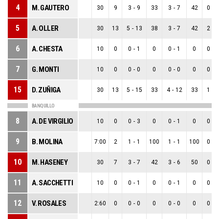
4
M. GAUTERO
30
9
3
-
9
33
3
-
7
42
0
-
2
5
A. OLLER
30
13
5
-
13
38
3
-
7
42
2
-
6
6
A. CHESTA
10
0
0
-
1
0
0
-
1
0
0
-
0
7
G. MONTI
10
0
0
-
0
0
0
-
0
0
0
-
0
15
D. ZUÑIGA
30
13
5
-
15
33
4
-
12
33
1
-
3
BANQUILLO
8
A. DE VIRGILIO
10
0
0
-
3
0
0
-
1
0
0
-
2
9
B. MOLINA
7:00
2
1
-
1
100
1
-
1
100
0
-
0
10
M. HASENEY
30
7
3
-
7
42
3
-
6
50
0
-
1
11
A. SACCHETTI
10
0
0
-
1
0
0
-
1
0
0
-
0
12
V. ROSALES
2:60
0
0
-
0
0
0
-
0
0
0
-
0