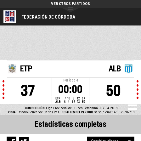
VER OTROS PARTIDOS
FEDERACIÓN DE CÓRDOBA
ETP
ALB
Periodo
4
37
50
00:00
ETP
7
10
8
12
37
ALB
8
4
15
23
50
COMPETICIÓN
Liga Provincial de Clubes Femenina U17-F4-2018
PISTA
Estadio Bolivar de Carlos Paz
DETALLES DEL PARTIDO
Salto inicial: 16:00 29/07/18
Estadísticas completas