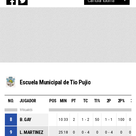
Escuela Municipal de Tio Pujio
NO.
JUGADOR
POS
MIN
PT
TC
TI%
2P
2P%
3P
TITULARES
8
B. GAY
10:33
2
1
-
2
50
1
-
1
100
0
-
9
L. MARTINEZ
25:18
0
0
-
4
0
0
-
4
0
0
-