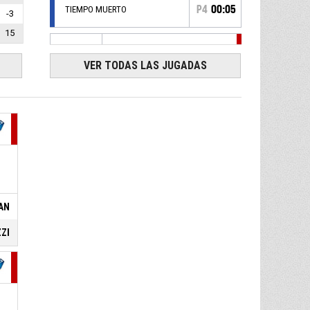
P4
00:05
TIEMPO MUERTO
-3
15
P4
00:05
13, G. LAGUZZI
, Asistencia
VER TODAS LAS JUGADAS
5, B. GUZMAN
, Tiro libre 2/2
P4
00:05
convertido
45-46
Club Sportivo Bolivar de
Carlos Paz
- gana por 1
5, B. GUZMAN
, Tiro libre 1/2
P4
00:05
fallado
P4
00:05
6, B. PERASSI
, Entra a pista
AN
P4
00:05
8, N. CARRANZA
, Se retira
ZZI
P4
00:05
5, B. GUZMAN
, Falta recibida
8, N. CARRANZA
, Falta
P4
00:05