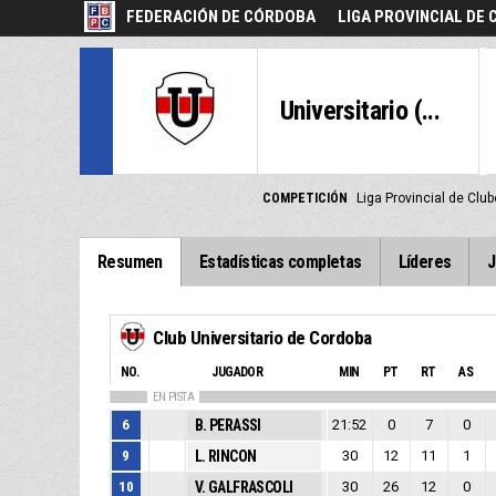
FEDERACIÓN DE CÓRDOBA
LIGA PROVINCIAL DE 
Universitario (...
COMPETICIÓN
Liga Provincial de Cl
Resumen
Estadísticas completas
Líderes
J
Club Universitario de Cordoba
NO.
JUGADOR
MIN
PT
RT
AS
EN PISTA
6
B. PERASSI
21:52
0
7
0
9
L. RINCON
30
12
11
1
10
V. GALFRASCOLI
30
26
12
0