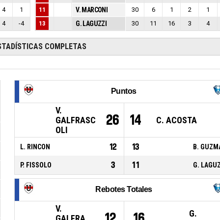
4
1
11
V. MARCONI
30
6
1
2
1
4
-4
13
G. LAGUZZI
30
11
16
3
4
STADÍSTICAS COMPLETAS
Puntos
V.
26
14
GALFRASC
C. ACOSTA
OLI
12
13
L. RINCON
B. GUZM
3
11
P. FISSOLO
G. LAGU
Rebotes Totales
V.
G.
12
16
GALFRA