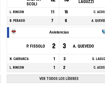
LAGUZZI
SCOLI
11
15
L. RINCON
C. ACO
7
6
B. PERASSI
A. QUEVE
Asistencias
2
3
P. FISSOLO
A. QUEVEDO
1
3
N. CARRANZA
G. LAGU
1
2
L. RINCON
C. ACO
VER TODOS LOS LÍDERES