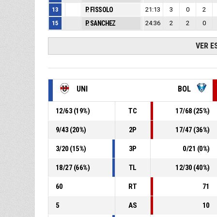
13
P. FISSOLO
21:13
3
0
2
15
P. SANCHEZ
24:36
2
2
0
VER E
UNI
BOL
12
/
63
(
19
%)
TC
17
/
68
(
25
%)
9
/
43
(
20
%)
2P
17
/
47
(
36
%)
3
/
20
(
15
%)
3P
0
/
21
(
0
%)
18
/
27
(
66
%)
TL
12
/
30
(
40
%)
60
RT
71
5
AS
10