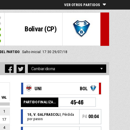
VER OTROS PARTIDOS
Bolivar (CP)
DEL PARTIDO
Salto inicial: 17:30 29/07/18
UNI
BOL
VAL
45-46
PARTIDO FINALIZADO
1
10, V. GALFRASCOLI
, Pérdida
P4
00:04
por pasos
17
4