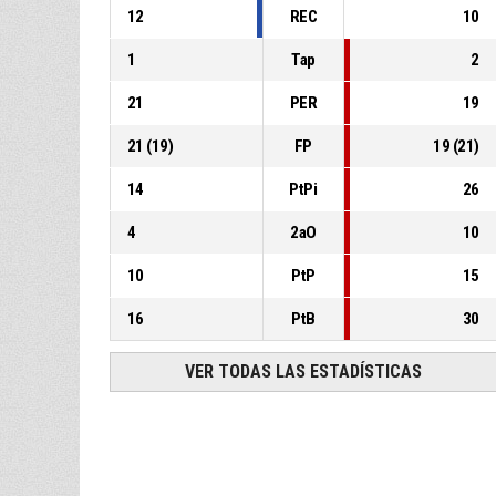
12
REC
10
1
Tap
2
21
PER
19
21
(
19
)
FP
19
(
21
)
14
PtPi
26
4
2aO
10
10
PtP
15
16
PtB
30
VER TODAS LAS ESTADÍSTICAS