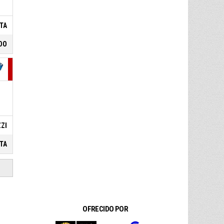
personal
STA
DO
ZZI
STA
OFRECIDO POR