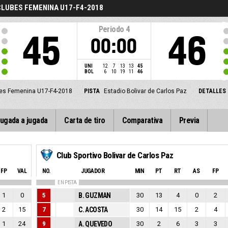
CLUBES FEMENINA U17-F4-2018
Periodo
4
45
46
00:00
UNI
12
7
13
13
45
BOL
6
10
19
11
46
ubes Femenina U17-F4-2018
PISTA
Estadio Bolivar de Carlos Paz
DETALLES 
ugada a jugada
Carta de tiro
Comparativa
Previa
Club Sportivo Bolivar de Carlos Paz
FP
VAL
NO.
JUGADOR
MIN
PT
RT
AS
FP
EN PISTA
1
0
5
B. GUZMAN
30
13
4
0
2
2
15
7
C. ACOSTA
30
14
15
2
4
1
24
9
A. QUEVEDO
30
2
6
3
3