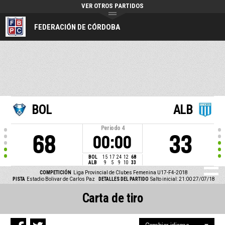
VER OTROS PARTIDOS
FEDERACIÓN DE CÓRDOBA
BOL
ALB
Periodo
4
68
33
00:00
BOL
15
17
24
12
68
ALB
9
5
9
10
33
COMPETICIÓN
Liga Provincial de Clubes Femenina U17-F4-2018
PISTA
Estadio Bolivar de Carlos Paz
DETALLES DEL PARTIDO
Salto inicial: 21:00 27/07/18
Carta de tiro