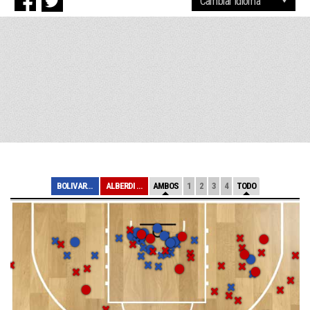
BOLIVAR (CP)
ALBERDI (RC)
AMBOS
1
2
3
4
TODO