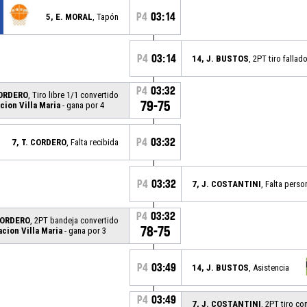
P4
03:14
5, E. MORAL
, Tapón
P4
03:14
14, J. BUSTOS
, 2PT tiro fallad
P4
03:32
CORDERO
, Tiro libre 1/1 convertido
79-75
cion Villa Maria
- gana por 4
P4
03:32
7, T. CORDERO
, Falta recibida
P4
03:32
7, J. COSTANTINI
, Falta perso
P4
03:32
 CORDERO
, 2PT bandeja convertido
78-75
cion Villa Maria
- gana por 3
P4
03:49
14, J. BUSTOS
, Asistencia
P4
03:49
7, J. COSTANTINI
, 2PT tiro co