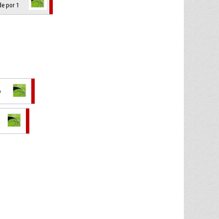
de por 1
o