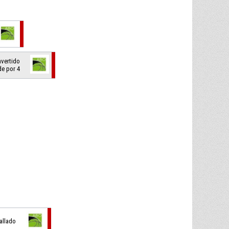
nvertido
de por 4
fallado