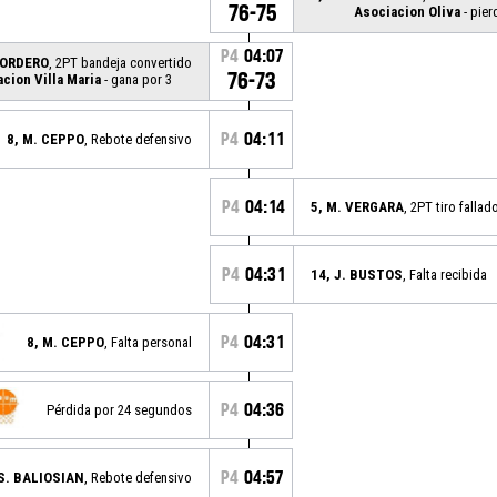
76-75
Asociacion Oliva
- pier
P4
04:07
 CORDERO
, 2PT bandeja convertido
76-73
cion Villa Maria
- gana por 3
P4
04:11
8, M. CEPPO
, Rebote defensivo
P4
04:14
5, M. VERGARA
, 2PT tiro fallad
P4
04:31
14, J. BUSTOS
, Falta recibida
P4
04:31
8, M. CEPPO
, Falta personal
P4
04:36
Pérdida por 24 segundos
P4
04:57
 S. BALIOSIAN
, Rebote defensivo