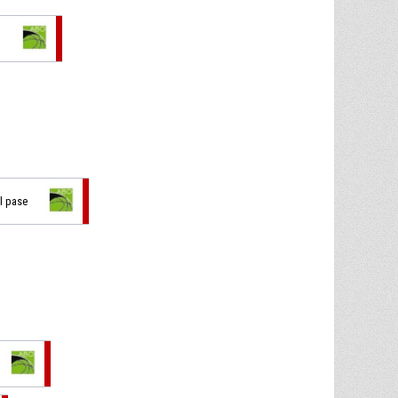
o
l pase