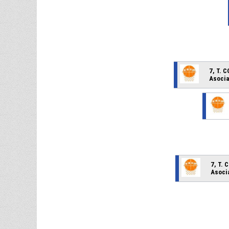
7, T. 
Asocia
7, T.
Asocia