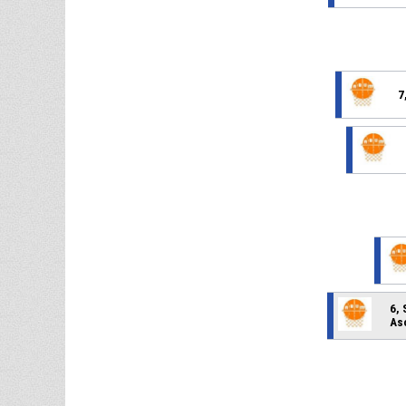
7
6,
Aso