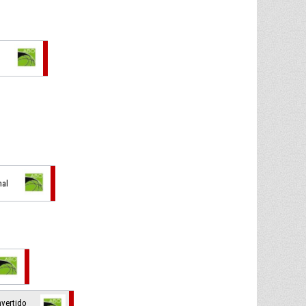
o
nal
nvertido