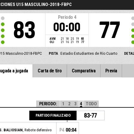
CCIONES U15 MASCULINO-2018-FBPC
Periodo
4
83
77
00:00
AVM
21
18
25
19
83
OLI
21
16
21
19
77
 U15 Masculino-2018-FBPC
PISTA
Estadio Estudiantes de Río Cuarto
DETAL
ugada a jugada
Carta de tiro
Comparativa
Previa
PERIODO:
1
2
3
4
TODO
83-77
PARTIDO FINALIZADO
P4
00:04
 S. BALIOSIAN
, Rebote defensivo