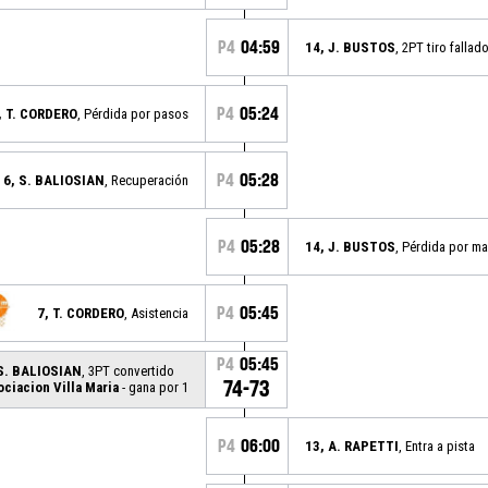
P4
04:59
14, J. BUSTOS
, 2PT tiro fallad
P4
05:24
, T. CORDERO
, Pérdida por pasos
P4
05:28
6, S. BALIOSIAN
, Recuperación
P4
05:28
14, J. BUSTOS
, Pérdida por ma
P4
05:45
7, T. CORDERO
, Asistencia
P4
05:45
 S. BALIOSIAN
, 3PT convertido
74-73
ciacion Villa Maria
- gana por 1
P4
06:00
13, A. RAPETTI
, Entra a pista