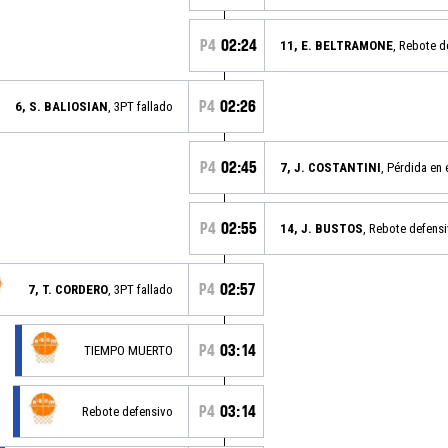
P4
02:24
11, E. BELTRAMONE
, Rebote d
P4
02:26
6, S. BALIOSIAN
, 3PT fallado
P4
02:45
7, J. COSTANTINI
, Pérdida en 
P4
02:55
14, J. BUSTOS
, Rebote defens
P4
02:57
7, T. CORDERO
, 3PT fallado
P4
03:14
TIEMPO MUERTO
P4
03:14
Rebote defensivo