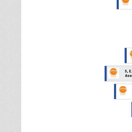
5, 
Asoc