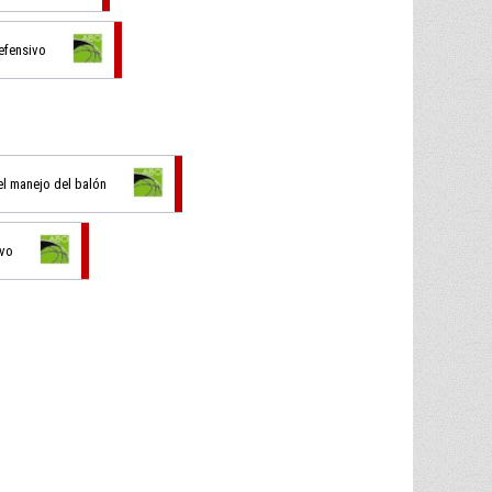
efensivo
el manejo del balón
ivo