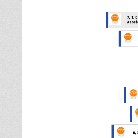
7, T.
Asocia
6,