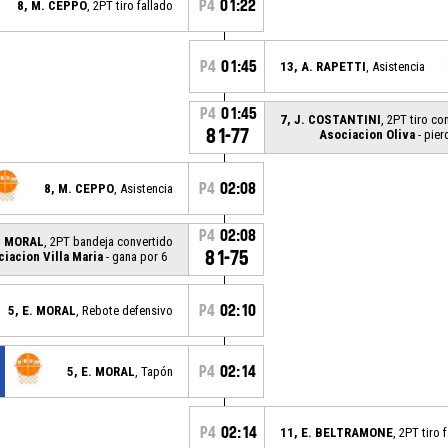
P4
01:22
8, M. CEPPO
, 2PT tiro fallado
P4
01:45
13, A. RAPETTI
, Asistencia
P4
01:45
7, J. COSTANTINI
, 2PT tiro co
81-77
Asociacion Oliva
- pier
P4
02:08
8, M. CEPPO
, Asistencia
P4
02:08
E. MORAL
, 2PT bandeja convertido
81-75
iacion Villa Maria
- gana por 6
P4
02:10
5, E. MORAL
, Rebote defensivo
P4
02:14
5, E. MORAL
, Tapón
P4
02:14
11, E. BELTRAMONE
, 2PT tiro 