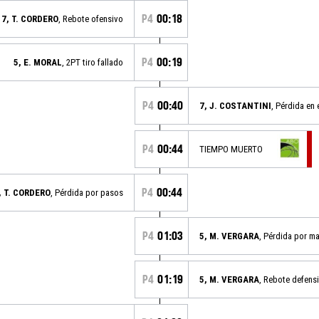
P4
00:18
7, T. CORDERO
, Rebote ofensivo
P4
00:19
5, E. MORAL
, 2PT tiro fallado
P4
00:40
7, J. COSTANTINI
, Pérdida en 
P4
00:44
TIEMPO MUERTO
P4
00:44
, T. CORDERO
, Pérdida por pasos
P4
01:03
5, M. VERGARA
, Pérdida por m
P4
01:19
5, M. VERGARA
, Rebote defens