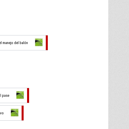
el manejo del balón
al pase
ivo