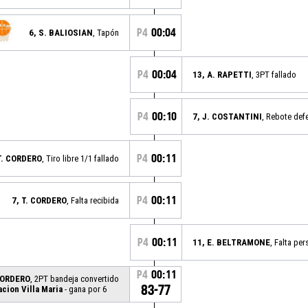
P4
00:04
6, S. BALIOSIAN
, Tapón
P4
00:04
13, A. RAPETTI
, 3PT fallado
P4
00:10
7, J. COSTANTINI
, Rebote def
P4
00:11
T. CORDERO
, Tiro libre 1/1 fallado
P4
00:11
7, T. CORDERO
, Falta recibida
P4
00:11
11, E. BELTRAMONE
, Falta per
P4
00:11
 CORDERO
, 2PT bandeja convertido
83-77
cion Villa Maria
- gana por 6