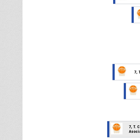
7, 
7, T.
Asocia