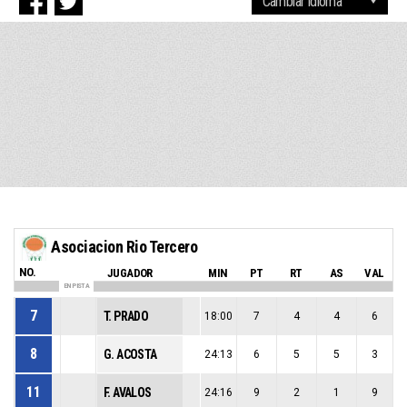
Asociacion Rio Tercero
NO.
JUGADOR
MIN
PT
RT
AS
VAL
EN PISTA
7
T. PRADO
18:00
7
4
4
6
8
G. ACOSTA
24:13
6
5
5
3
11
F. AVALOS
24:16
9
2
1
9