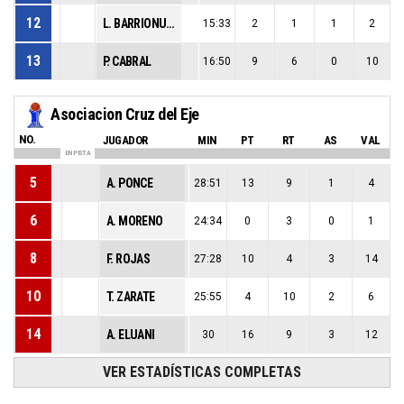
12
L. BARRIONUEVO
15:33
2
1
1
2
13
P. CABRAL
16:50
9
6
0
10
Asociacion Cruz del Eje
NO.
JUGADOR
MIN
PT
RT
AS
VAL
EN PISTA
5
A. PONCE
28:51
13
9
1
4
6
A. MORENO
24:34
0
3
0
1
8
F. ROJAS
27:28
10
4
3
14
10
T. ZARATE
25:55
4
10
2
6
14
A. ELUANI
30
16
9
3
12
VER ESTADÍSTICAS COMPLETAS