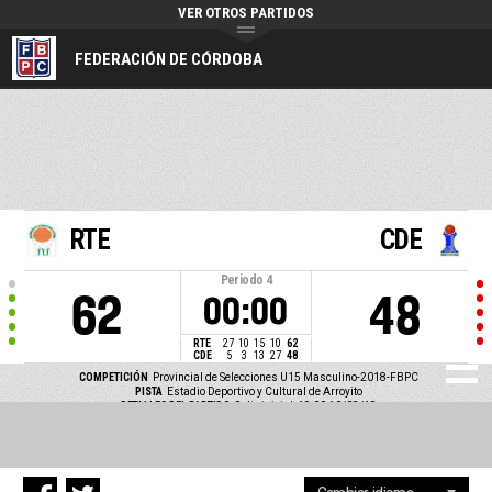
VER OTROS PARTIDOS
FEDERACIÓN DE CÓRDOBA
RTE
CDE
Periodo
4
62
48
00:00
RTE
27
10
15
10
62
CDE
5
3
13
27
48
COMPETICIÓN
Provincial de Selecciones U15 Masculino-2018-FBPC
PISTA
Estadio Deportivo y Cultural de Arroyito
DETALLES DEL PARTIDO
Salto inicial: 19:00 10/08/18