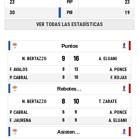
23
23
PtP
30
19
PtB
VER TODAS LAS ESTADÍSTICAS
Puntos
9
16
N. BERTAZZO
A. ELUANI
F. AVALOS
9
13
A. PONCE
P. CABRAL
9
10
F. ROJAS
Rebotes Totales
8
10
N. BERTAZZO
T. ZARATE
P. CABRAL
6
9
A. PONCE
F. JAURENA
6
9
A. ELUANI
Asistencias