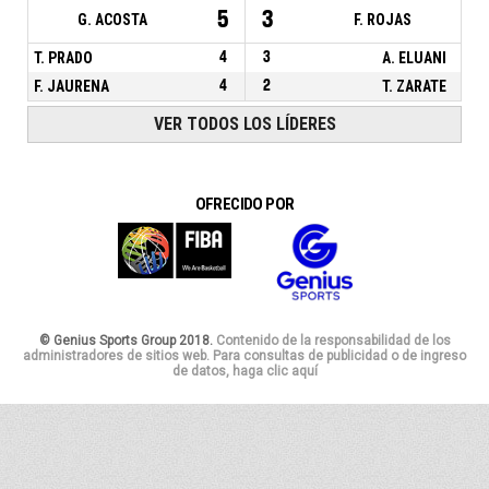
5
3
G. ACOSTA
F. ROJAS
T. PRADO
4
3
A. ELUANI
F. JAURENA
4
2
T. ZARATE
VER TODOS LOS LÍDERES
OFRECIDO POR
© Genius Sports Group 2018.
Contenido de la responsabilidad de los
administradores de sitios web. Para consultas de publicidad o de ingreso
de datos, haga clic aquí