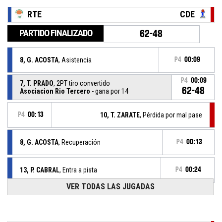
RTE
CDE
PARTIDO FINALIZADO
62-48
8, G. ACOSTA
, Asistencia
P4
00:09
P4
00:09
7, T. PRADO
, 2PT tiro convertido
62-48
Asociacion Rio Tercero
- gana por 14
P4
00:13
10, T. ZARATE
, Pérdida por mal pase
8, G. ACOSTA
, Recuperación
P4
00:13
13, P. CABRAL
, Entra a pista
P4
00:24
VER TODAS LAS JUGADAS
12, L. BARRIONUEVO
, Entra a pista
P4
00:24