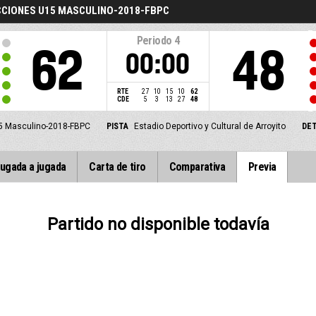
CCIONES U15 MASCULINO-2018-FBPC
Periodo
4
62
48
00:00
RTE
27
10
15
10
62
CDE
5
3
13
27
48
15 Masculino-2018-FBPC
PISTA
Estadio Deportivo y Cultural de Arroyito
DET
ugada a jugada
Carta de tiro
Comparativa
Previa
Partido no disponible todavía