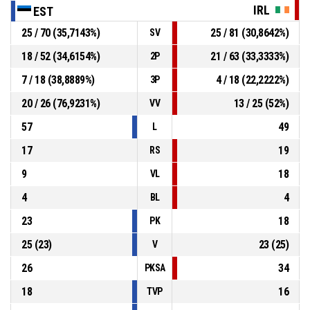
IRL
EST
25 / 70 (35,7143%)
25 / 81 (30,8642%)
SV
18 / 52 (34,6154%)
21 / 63 (33,3333%)
2P
7 / 18 (38,8889%)
4 / 18 (22,2222%)
3P
20 / 26 (76,9231%)
13 / 25 (52%)
VV
57
49
L
17
19
RS
9
18
VL
4
4
BL
23
18
PK
25 (23)
23 (25)
V
26
34
PKSA
18
16
TVP