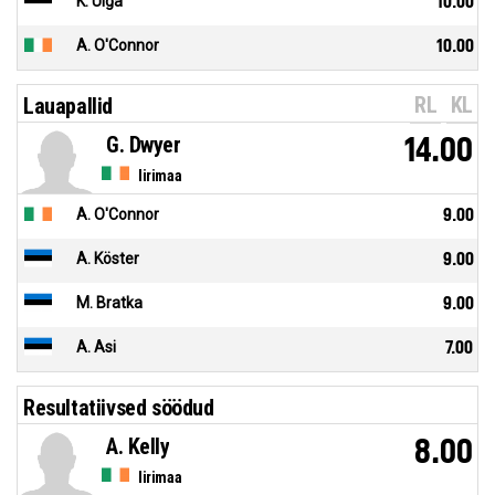
K. Uiga
10.00
A. O'Connor
10.00
RL
KL
Lauapallid
G. Dwyer
14.00
Iirimaa
A. O'Connor
9.00
A. Köster
9.00
M. Bratka
9.00
A. Asi
7.00
Resultatiivsed söödud
A. Kelly
8.00
Iirimaa