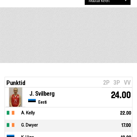
2P
3P
VV
Punktid
J. Svilberg
24.00
Eesti
A. Kelly
22.00
G. Dwyer
17.00