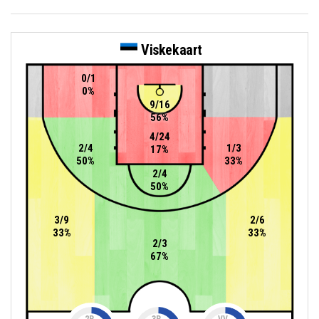
Viskekaart
0/1
0%
9/16
56%
4/24
2/4
1/3
17%
50%
33%
2/4
50%
3/9
2/6
33%
33%
2/3
67%
2P
3P
VV