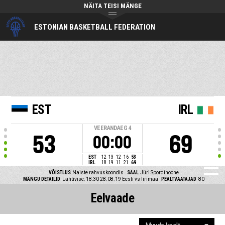
NÄITA TEISI MÄNGE
ESTONIAN BASKETBALL FEDERATION
EST
IRL
VEERANDAEG
4
53
69
00:00
EST
12
13
12
16
53
IRL
18
19
11
21
69
VÕISTLUS
Naiste rahvuskoondis
SAAL
Jüri Spordihoone
MÄNGU DETAILID
Lahtivise: 18:30 28.08.19
Eesti vs Iirimaa
PEALTVAATAJAD
80
Eelvaade