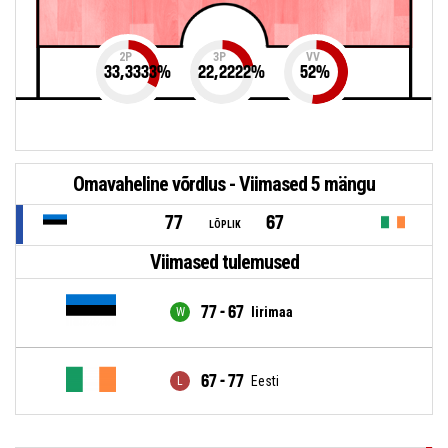
2P
3P
VV
33,3333
%
22,2222
%
52
%
Omavaheline võrdlus - Viimased 5 mängu
77
67
LÕPLIK
Viimased tulemused
77 - 67
Iirimaa
67 - 77
Eesti