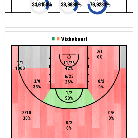
34,6154
%
38,8889
%
76,9231
%
Viskekaart
0/1
0%
1/1
11/26
100%
42%
6/23
3/9
0/2
26%
33%
0%
1/2
50%
3/10
0/5
30%
0%
0/2
0%