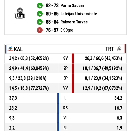
82 - 73
Pärnu Sadam
80 - 65
Latvijas Universitate
88 - 84
Rakvere Tarvas
76 - 97
BK Ogre
TRT
KAL
34,2 / 65,3 (52,4052%)
26,3 / 60,6 (43,453%)
SV
24,9 / 41,4 (60,0459%)
18,1 / 36,7 (49,5192%)
2P
9,3 / 23,8 (39,1218%)
8,1 / 23,9 (34,1523%)
3P
14,5 / 18,8 (77,2727%)
12,9 / 19,2 (67,0732%)
VV
37,3
34,2
L
23,2
16,7
RS
9,3
6,3
VL
2,2
1,9
BL