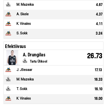
M. Mazeika
4.67
A. Skele
4.37
K. Vinales
4.11
S. Sokk
3.24
Efektiivsus
A. Drungilas
26.73
Tartu Ülikool
J. Jõesaar
17.13
M. Mazeika
16.33
T. Sokk
16.10
K. Vinales
16.00