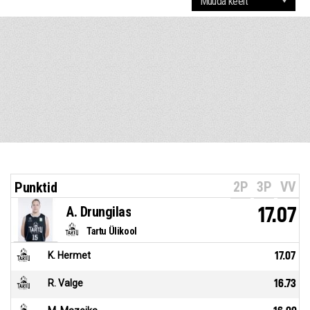
2P
3P
VV
Punktid
A. Drungilas
17.07
Tartu Ülikool
K. Hermet
17.07
R. Valge
16.73