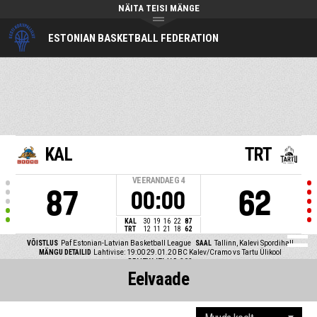
NÄITA TEISI MÄNGE
ESTONIAN BASKETBALL FEDERATION
KAL
TRT
VEERANDAEG
4
87
62
00:00
KAL
30
19
16
22
87
TRT
12
11
21
18
62
VÕISTLUS
Paf Estonian-Latvian Basketball League
SAAL
Tallinn, Kalevi Spordihall
MÄNGU DETAILID
Lahtivise: 19:00 29.01.20
BC Kalev/Cramo vs Tartu Ülikool
PEALTVAATAJAD
302
Eelvaade