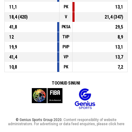
11,1
13,1
PK
18,4 (420)
21,4 (347)
V
41,8
29,5
PKSA
12
8,9
TVP
19,9
13,1
PVP
41,4
13,7
VP
10,8
7,2
PK
TOONUD SINUNI
© Genius Sports Group 2020.
Content responsibility of website
administrators. For advertising or data feed enquiries, please click here