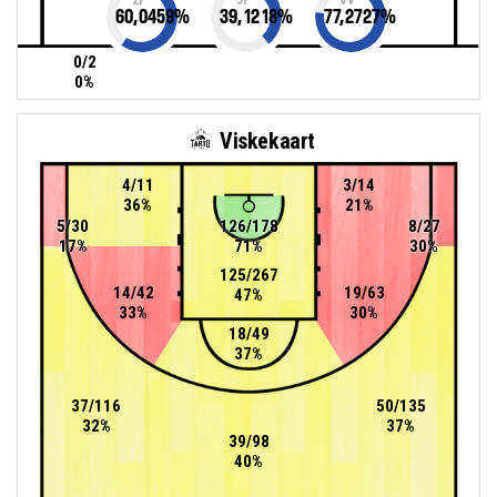
60,0459
%
39,1218
%
77,2727
%
0/2
0%
Viskekaart
4/11
3/14
36%
21%
5/30
126/178
8/27
17%
71%
30%
125/267
14/42
19/63
47%
33%
30%
18/49
37%
37/116
50/135
32%
37%
39/98
40%