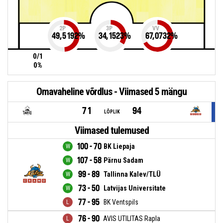
2P
3P
VV
49,5192
%
34,1523
%
67,0732
%
0/1
0%
Omavaheline võrdlus - Viimased 5 mängu
71
94
LÕPLIK
Viimased tulemused
100 - 70
BK Liepaja
107 - 58
Pärnu Sadam
99 - 89
Tallinna Kalev/TLÜ
73 - 50
Latvijas Universitate
77 - 95
BK Ventspils
76 - 90
AVIS UTILITAS Rapla