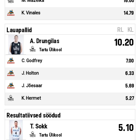
M. Mazeika
16.00
K. Vinales
14.79
RL
KL
Lauapallid
A. Drungilas
10.20
Tartu Ülikool
C. Godfrey
7.00
J. Holton
6.33
J. Jõesaar
5.69
K. Hermet
5.27
Resultatiivsed söödud
T. Sokk
5.10
Tartu Ülikool