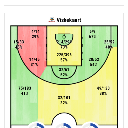
Viskekaart
4/14
6/9
29%
67%
15/33
214/294
25/52
45%
73%
48%
225/396
14/45
28/52
57%
31%
54%
32/61
52%
75/183
49/130
41%
38%
32/101
32%
2P
3P
VV