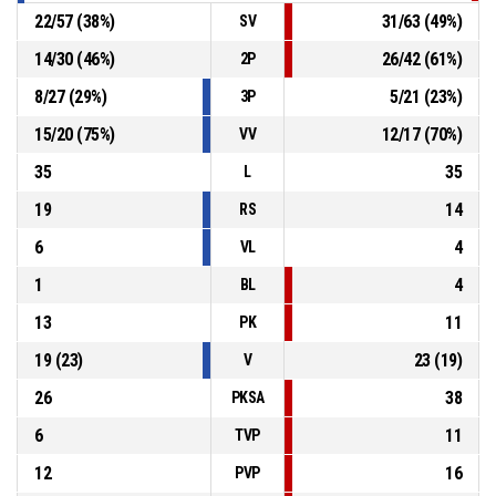
22
/
57
(
38
%)
31
/
63
(
49
%)
SV
14
/
30
(
46
%)
26
/
42
(
61
%)
2P
8
/
27
(
29
%)
5
/
21
(
23
%)
3P
15
/
20
(
75
%)
12
/
17
(
70
%)
VV
35
35
L
19
14
RS
6
4
VL
1
4
BL
13
11
PK
19
(
23
)
23
(
19
)
V
26
38
PKSA
6
11
TVP
12
16
PVP