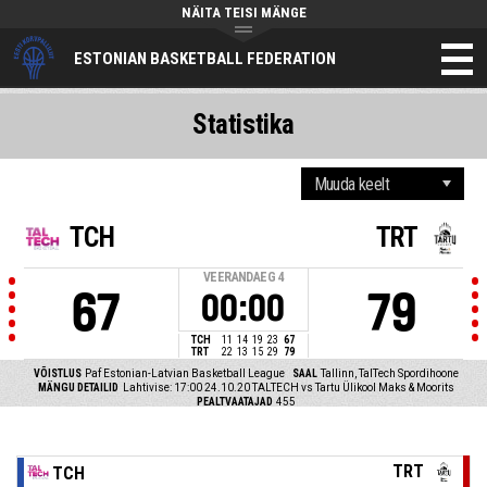
NÄITA TEISI MÄNGE
ESTONIAN BASKETBALL FEDERATION
Statistika
TCH
TRT
VEERANDAEG
4
67
79
00:00
TCH
11
14
19
23
67
TRT
22
13
15
29
79
VÕISTLUS
Paf Estonian-Latvian Basketball League
SAAL
Tallinn, TalTech Spordihoone
MÄNGU DETAILID
Lahtivise: 17:00 24.10.20
TALTECH vs Tartu Ülikool Maks & Moorits
PEALTVAATAJAD
455
TRT
TCH