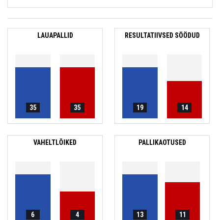
LAUAPALLID
RESULTATIIVSED SÖÖDUD
35
35
19
14
VAHELTLÕIKED
PALLIKAOTUSED
6
4
13
11