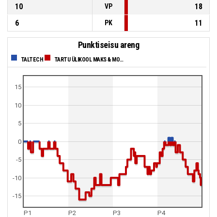
10
18
VP
6
11
PK
Punktiseisu areng
TALTECH
TARTU ÜLIKOOL MAKS & MOORITS
15
10
5
0
-5
-10
-15
P1
P2
P3
P4