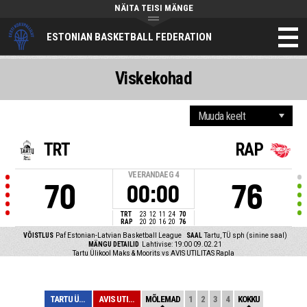
NÄITA TEISI MÄNGE
ESTONIAN BASKETBALL FEDERATION
Viskekohad
TRT
RAP
VEERANDAEG
4
70
76
00:00
TRT
23
12
11
24
70
RAP
20
20
16
20
76
VÕISTLUS
Paf Estonian-Latvian Basketball League
SAAL
Tartu, TÜ sph (sinine saal)
MÄNGU DETAILID
Lahtivise: 19:00 09.02.21
Tartu Ülikool Maks & Moorits vs AVIS UTILITAS Rapla
TARTU ÜLIKOOL M...
AVIS UTILITAS R...
MÕLEMAD
1
2
3
4
KOKKU