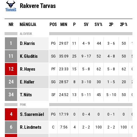
Rakvere Tarvas
NR
MÄNGIJA
POS
MIN
P
SV
SV %
2P
2P %
3
ALGVIISIK
1
D. Harris
PG
29:07
11
4
-
9
44
3
-
6
50
1
-
11
K. Gluditis
SG
35:09
25
9
-
17
52
4
-
8
50
5
-
12
R. Hayes
PF
23:33
15
5
-
8
62
5
-
8
62
0
-
24
E. Haller
SG
28:57
8
3
-
10
30
1
-
5
20
2
-
34
T. Niits
SF
24:52
13
5
-
11
45
5
-
10
50
0
-
PINK
4
S. Saaremäel
PG
17:19
0
0
-
4
0
0
-
1
0
0
-
6
R. Lindmets
C
7:56
4
2
-
2
100
2
-
2
100
0
-