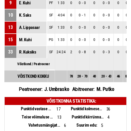
9
E. Kuhi
PF
1:33
0
0
-
0
0
0
-
0
0
0
-
10
K. Saks
SF
4:04
0
0
-
1
0
0
-
0
0
0
-
13
A. Lippasaar
SF
1:33
0
0
-
0
0
0
-
0
0
0
-
15
M. Kuhi
PG
1:33
0
0
-
0
0
0
-
0
0
0
-
33
R. Kuksiks
SF
24:24
2
0
-
8
0
0
-
3
0
0
-
Võistkond / Peatreener
VÕISTKOND KOKKU
78
28
-
70
40
20
-
43
46
8
-
J. Umbrasko
M. Putko
Peatreener:
Abitreener:
VÕISTKONNA STATISTIKA:
Punktid vastase pallikaotusest:
Punktid kolmesekundialast:
17
36
Teise võimaluse punktid:
Punktid kiirrünnakust:
13
4
Vahetusmängijate punktid:
Suurim edu:
6
5