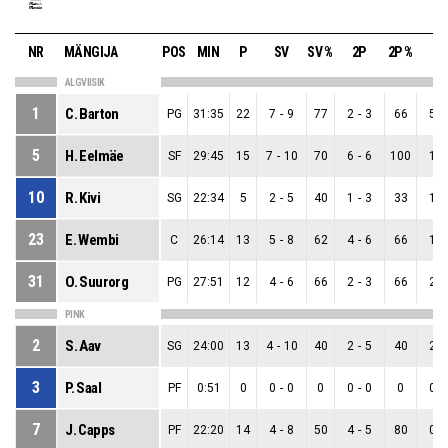
NR
MÄNGIJA
POS
MIN
P
SV
SV %
2P
2P %
3P
ALGVIISIK
1
C. Barton
PG
31:35
22
7
-
9
77
2
-
3
66
5
-
5
H. Eelmäe
SF
29:45
15
7
-
10
70
6
-
6
100
1
-
10
R. Kivi
SG
22:34
5
2
-
5
40
1
-
3
33
1
-
23
E. Wembi
C
26:14
13
5
-
8
62
4
-
6
66
1
-
31
O. Suurorg
PG
27:51
12
4
-
6
66
2
-
3
66
2
-
PINK
2
S. Aav
SG
24:00
13
4
-
10
40
2
-
5
40
2
-
3
P. Saal
PF
0:51
0
0
-
0
0
0
-
0
0
0
-
7
J. Capps
PF
22:20
14
4
-
8
50
4
-
5
80
0
-