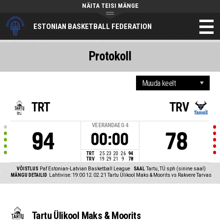
NÄITA TEISI MÄNGE
ESTONIAN BASKETBALL FEDERATION
Protokoll
TRT
TRV
VEERANDAEG
4
94
78
00:00
TRT
25
23
20
26
94
TRV
19
29
21
9
78
VÕISTLUS
Paf Estonian-Latvian Basketball League
SAAL
Tartu, TÜ sph (sinine saal)
MÄNGU DETAILID
Lahtivise: 19:00 12.02.21
Tartu Ülikool Maks & Moorits vs Rakvere Tarvas
Tartu Ülikool Maks & Moorits