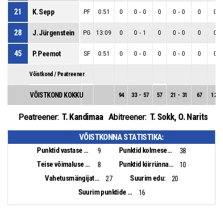
21
K. Sepp
PF
0:51
0
0
-
0
0
0
-
0
0
0
-
28
J. Jürgenstein
PG
13:09
0
0
-
1
0
0
-
0
0
0
-
45
P. Peemot
SF
0:51
0
0
-
0
0
0
-
0
0
0
-
Võistkond / Peatreener
VÕISTKOND KOKKU
94
33
-
57
57
21
-
31
67
12
-
T. Kandimaa
T. Sokk
,
O. Narits
Peatreener:
Abitreener:
VÕISTKONNA STATISTIKA:
Punktid vastase pallikaotusest:
Punktid kolmesekundialast:
9
38
Teise võimaluse punktid:
Punktid kiirrünnakust:
8
10
Vahetusmängijate punktid:
Suurim edu:
27
20
Suurim punktide vahe:
16