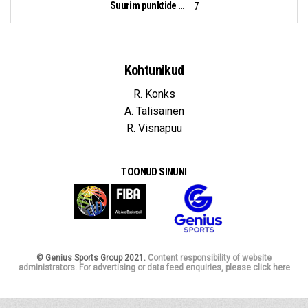
Suurim punktide vahe:
7
Kohtunikud
R. Konks
A. Talisainen
R. Visnapuu
TOONUD SINUNI
© Genius Sports Group 2021.
Content responsibility of website
administrators. For advertising or data feed enquiries, please click here