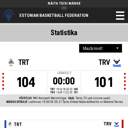
NÄITA TEISI MÄNGE
ESTONIAN BASKETBALL FEDERATION
Statistika
TRT
TRV
LISAAEG
2
104
101
00:00
TRT
19
24
18
20
23
104
TRV
16
28
15
22
20
101
VÕISTLUS
PAF Korvpalli Meistriliiga
SAAL
Tartu, TÜ sph (sinine saal)
MÄNGU DETAILID
Lahtivise: 19:00 03.03.21
Tartu Ülikool Maks & Moorits vs Rakvere Tarvas
TRV
TRT