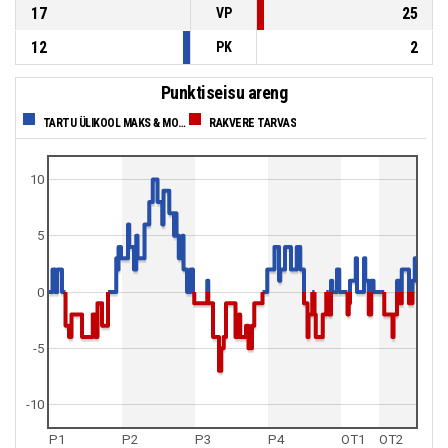
17
25
VP
12
2
PK
Punktiseisu areng
TARTU ÜLIKOOL MAKS & MOORITS
RAKVERE TARVAS
10
5
0
-5
-10
P1
P2
P3
P4
OT1
OT2