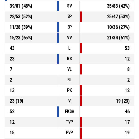
39
/
81
(
48
%)
35
/
83
(
42
%)
SV
28
/
53
(
52
%)
25
/
47
(
53
%)
2P
11
/
28
(
39
%)
10
/
36
(
27
%)
3P
15
/
23
(
65
%)
21
/
34
(
61
%)
VV
43
53
L
23
12
RS
7
8
VL
2
2
BL
13
12
PK
23
(
19
)
19
(
23
)
V
52
46
PKSA
12
17
TVP
15
19
PVP