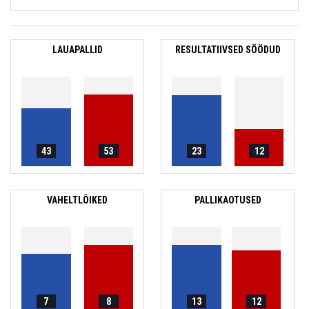
LAUAPALLID
RESULTATIIVSED SÖÖDUD
43
53
23
12
VAHELTLÕIKED
PALLIKAOTUSED
7
8
13
12