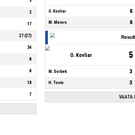
3
6
O. Kovliar
2
6
M. Meiers
17
27
(
27
)
34
5
O. Kovliar
8
8
3
M. Dorbek
3
18
H. Toom
7
VAATA K