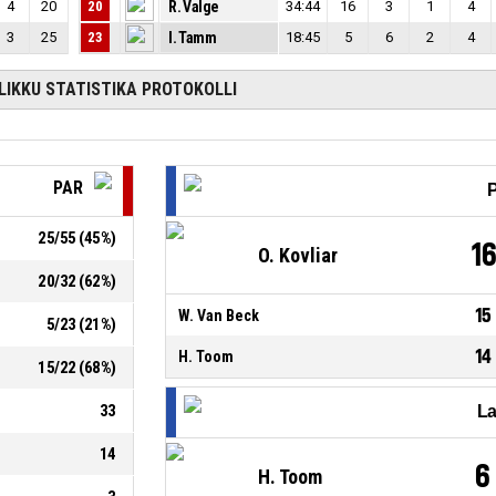
4
20
20
R. Valge
34:44
16
3
1
4
3
25
23
I. Tamm
18:45
5
6
2
4
LIKKU STATISTIKA PROTOKOLLI
PAR
P
25
/
55
(
45
%)
1
O. Kovliar
20
/
32
(
62
%)
15
W. Van Beck
5
/
23
(
21
%)
14
H. Toom
15
/
22
(
68
%)
33
La
14
6
H. Toom