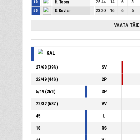
10
H. Toom
25:44
14
6
3
50
O. Kovliar
23:20
16
6
5
VAATA TÄIE
KAL
27
/
68
(
39
%)
SV
22
/
49
(
44
%)
2P
5
/
19
(
26
%)
3P
22
/
32
(
68
%)
VV
45
L
18
RS