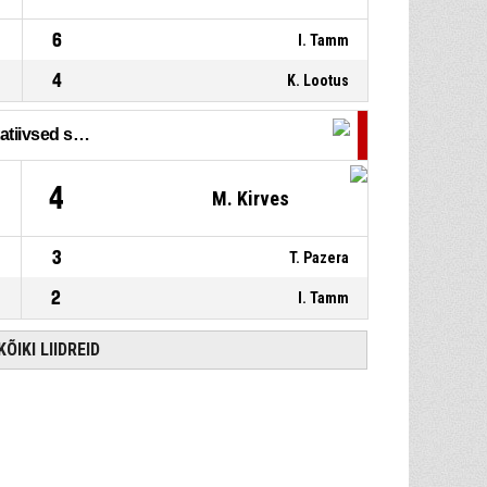
6
I. Tamm
4
K. Lootus
Resultatiivsed söödud
4
M. Kirves
3
T. Pazera
2
I. Tamm
ÕIKI LIIDREID