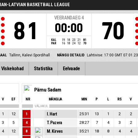
IAN-LATVIAN BASKETBALL LEAGUE
VEERANDAEG
4
81
70
00:00
KAL
19
18
23
21
81
PAR
16
18
24
12
70
SAAL
Tallinn, Kalevi Spordihall
MÄNGU DETAILID
Lahtivise: 17:00 GMT 07.01.23
Viskekohad
Statistika
Eelvaade
Pärnu Sadam
V
EF
NR
MÄNGIJA
MIN
P
L
RS
V
VÄLJAKUL
1
12
1
I. Hart
25:31
13
1
2
2
3
5
4
T. Pazera
28:27
7
4
3
2
4
12
8
M. Kirves
35:21
18
8
4
4