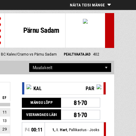
NÄITA TEISI MÄNGE
Pärnu Sadam
BC Kalev/Cramo vs Pärnu Sadam
PEALTVAATAJAD
402
KAL
PAR
EF
81-70
MÄNGU LÕPP
11
81-70
VEERANDAEG LÄBI
13
29
P4
00:11
1, I. Hart
, Pallikaotus - Jooks