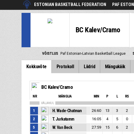
ESTONIAN BASKETBALL FEDERATION
PAF ESTON
BC Kalev/Cramo
VÕISTLUS
Paf Estonian-Latvian Basketball League
Kokkuvõte
Protokoll
Liidrid
Mängukäik
BC Kalev/Cramo
NR
MÄNGIJA
MIN
P
L
RS
VÄLJAKUL
1
H. Wade-Chatman
26:60
13
3
2
2
T. Jurkatamm
16:05
4
5
0
5
W. Van Beck
27:59
15
6
2