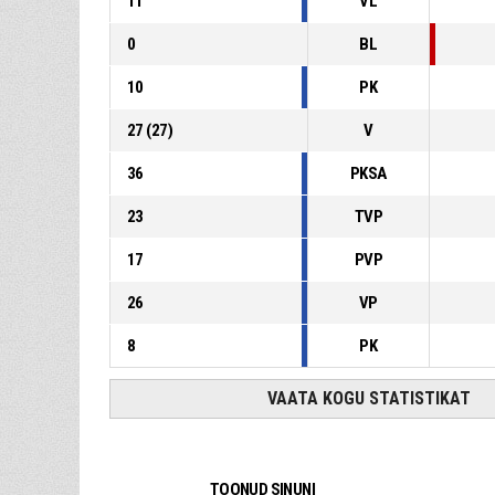
11
VL
0
BL
10
PK
27
(
27
)
V
36
PKSA
23
TVP
17
PVP
26
VP
8
PK
VAATA KOGU STATISTIKAT
TOONUD SINUNI